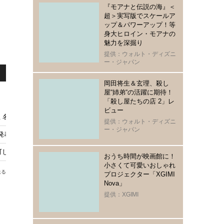
『モアナと伝説の海』＜
超＞実写版でスケールア
ップ＆パワーアップ！等
身大ヒロイン・モアナの
魅力を深掘り
提供：ウォルト・ディズニ
ー・ジャパン
岡田将生＆玄理、殺し
屋“姉弟“の活躍に期待！
「殺し屋たちの店 2」レ
ビュー
 名前はジャック・ブルース・ビーバー
提供：ウォルト・ディズニ
ー・ジャパン
表 新たな結婚の誓いを収めた動画をSNSに投稿
していない」 わずか2日で販売中止に
おうち時間が映画館に！
小さくて可愛いおしゃれ
送る
プロジェクター「XGIMI
Nova」
提供：XGIMI