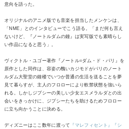
意向を語った。
オリジナルのアニメ版でも音楽を担当したメンケンは、
「NME」とのインタビューでこう語る。「まだ何も言え
ないけど、『ノートルダムの鐘』は実写版でも素晴らし
い作品になると思う」。
ヴィクトル・ユゴー著作『ノートル=ダム・ド・パリ』を
原作とした同作は、容姿の醜いカジモドがパリのノート
ルダム大聖堂の鐘楼でいつか普通の生活を送ることを夢
見て暮らすが、主人のフロローにより軟禁状態を強いら
れる。しかしジプシーの美しい少女エスメラルダとの出
会いをきっかけに、ジプシーたちを助けるためフロロー
に立ち向かうことに決める。
ディズニーはここ数年に渡って
『マレフィセント』
『シ