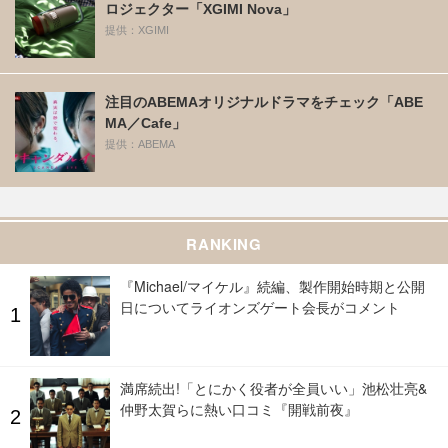
ロジェクター「XGIMI Nova」
提供：XGIMI
注目のABEMAオリジナルドラマをチェック「ABE
MA／Cafe」
提供：ABEMA
RANKING
『Michael/マイケル』続編、製作開始時期と公開
日についてライオンズゲート会長がコメント
満席続出!「とにかく役者が全員いい」池松壮亮&
仲野太賀らに熱い口コミ『開戦前夜』