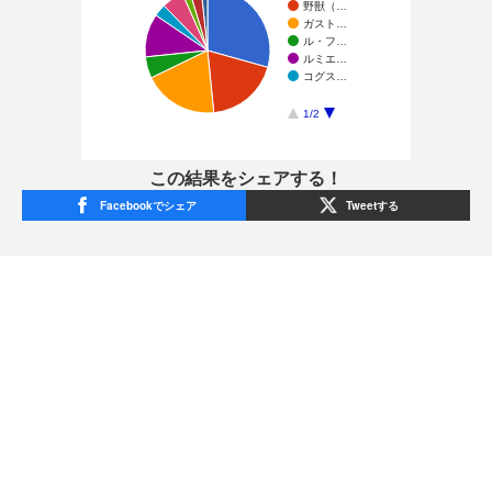
野獣（…
ガスト…
ル・フ…
ルミエ…
コグス…
1/2
この結果をシェアする！
Facebookでシェア
Tweetする