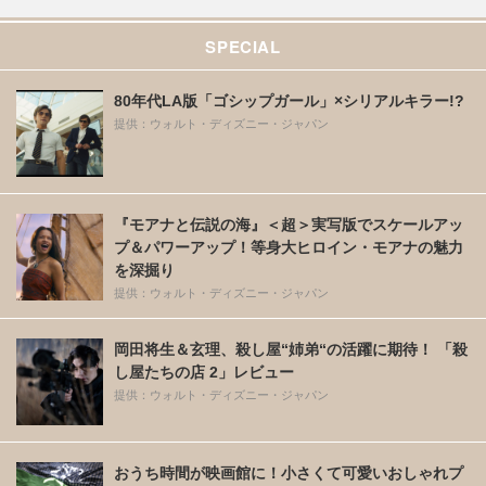
SPECIAL
80年代LA版「ゴシップガール」×シリアルキラー!?
提供：ウォルト・ディズニー・ジャパン
『モアナと伝説の海』＜超＞実写版でスケールアッ
プ＆パワーアップ！等身大ヒロイン・モアナの魅力
を深掘り
提供：ウォルト・ディズニー・ジャパン
岡田将生＆玄理、殺し屋“姉弟“の活躍に期待！ 「殺
し屋たちの店 2」レビュー
提供：ウォルト・ディズニー・ジャパン
おうち時間が映画館に！小さくて可愛いおしゃれプ