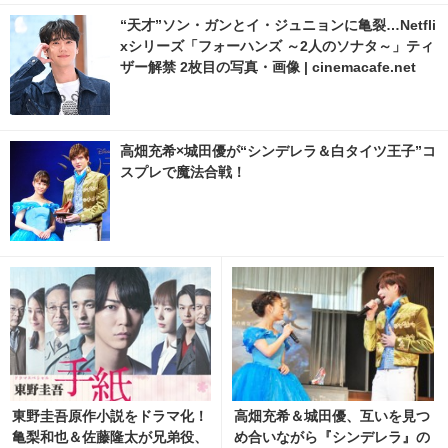
“天才”ソン・ガンとイ・ジュニョンに亀裂…Netfli
xシリーズ「フォーハンズ ～2人のソナタ～」ティ
ザー解禁 2枚目の写真・画像 | cinemacafe.net
高畑充希×城田優が“シンデレラ＆白タイツ王子”コ
スプレで魔法合戦！
東野圭吾原作小説をドラマ化！
高畑充希＆城田優、互いを見つ
亀梨和也＆佐藤隆太が兄弟役、
め合いながら『シンデレラ』の