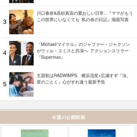
川口春奈&高杉真宙の愛おしい日常...『ママがもう
この世界にいなくても 私の命の日記』場面写真
『Michael/マイケル』のジャファー・ジャクソン
がウィル・スミスと共演へ アクションスリラー
『Supermax』
主題歌はRADWIMPS、横浜流星×広瀬すず『汝、
星のごとく』心がすれ違う最新予告
今週の公開映画