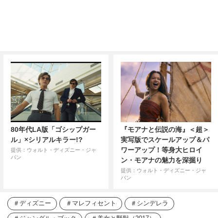
80年代LA版「ゴシップガー
『モアナと伝説の海』＜超＞
ル」×シリアルキラー!?
実写版でスケールアップ＆パ
ワーアップ！等身大ヒロイ
提供：ウォルト・ディズニー・ジャ
パン
ン・モアナの魅力を深掘り
提供：ウォルト・ディズニー・ジャ
パン
ディズニー
マレフィセント
シンデレラ