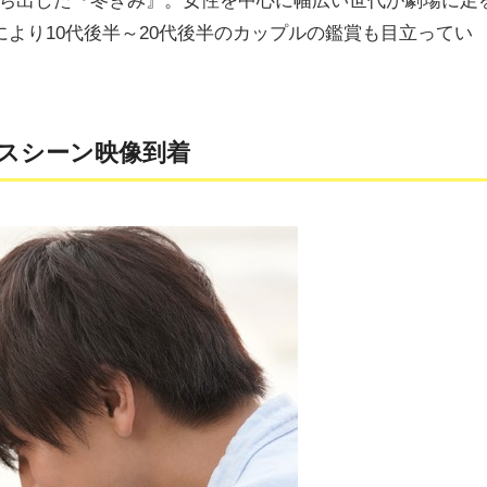
打ち出した『冬きみ』。女性を中心に幅広い世代が劇場に足
より10代後半～20代後半のカップルの鑑賞も目立ってい
キスシーン映像到着