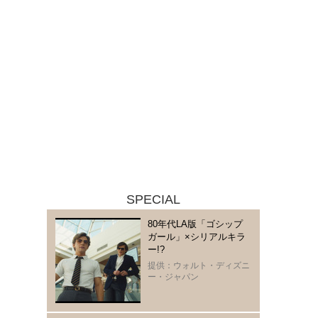
SPECIAL
80年代LA版「ゴシップ
ガール」×シリアルキラ
ー!?
提供：ウォルト・ディズニ
ー・ジャパン