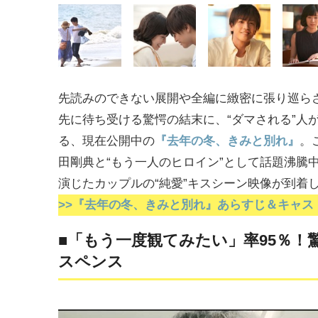
先読みのできない展開や全編に緻密に張り巡ら
先に待ち受ける驚愕の結末に、“ダマされる”人
る、現在公開中の
『去年の冬、きみと別れ』
。
田剛典と“もう一人のヒロイン”として話題沸騰
演じたカップルの“純愛”キスシーン映像が到着
>>『去年の冬、きみと別れ』あらすじ＆キャス
■「もう一度観てみたい」率95％！
スペンス