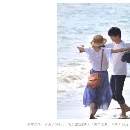
『去年の冬、きみと別れ』（C）2018映画「去年の冬、きみと別れ