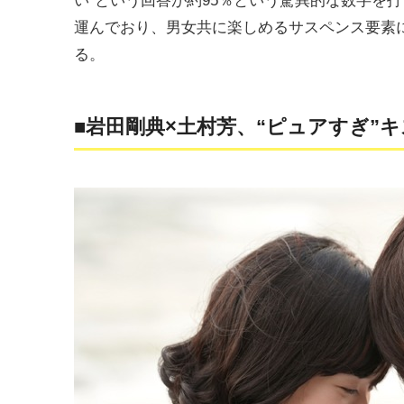
い”という回答が約95％という驚異的な数字を
運んでおり、男女共に楽しめるサスペンス要素に
る。
■岩田剛典×土村芳、“ピュアすぎ”