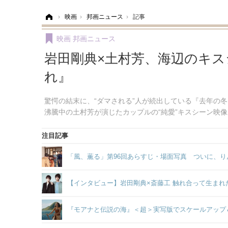
ホーム
›
映画
›
邦画ニュース
›
記事
映画
邦画ニュース
岩田剛典×土村芳、海辺のキ
れ』
驚愕の結末に、“ダマされる”人が続出している『去年の
沸騰中の土村芳が演じたカップルの“純愛”キスシーン映
注目記事
「風、薫る」第96回あらすじ・場面写真 ついに、り
【インタビュー】岩田剛典×斎藤工 触れ合って生まれた
『モアナと伝説の海』＜超＞実写版でスケールアップ