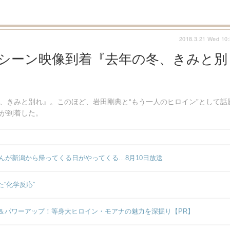
2018.3.21 Wed 10
スシーン映像到着『去年の冬、きみと別
冬、きみと別れ』。このほど、岩田剛典と“もう一人のヒロイン”として話
像が到着した。
んが新潟から帰ってくる日がやってくる…8月10日放送
“化学反応”
＆パワーアップ！等身大ヒロイン・モアナの魅力を深掘り【PR】