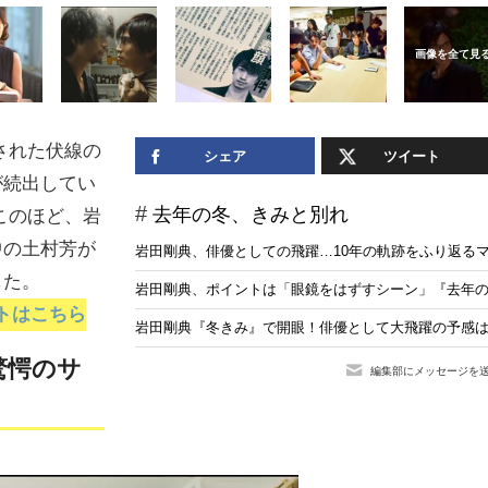
された伏線の
シェア
ツイート
が続出してい
去年の冬、きみと別れ
このほど、岩
中の土村芳が
岩田剛典、俳優としての飛躍…10年の軌跡をふり返る
した。
岩田剛典、ポイントは「眼鏡をはずすシーン」『去年の
トはこちら
岩田剛典『冬きみ』で開眼！俳優として大飛躍の予感
驚愕のサ
編集部にメッセージを