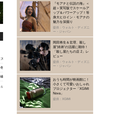
『モアナと伝説の海』＜
超＞実写版でスケールア
ップ＆パワーアップ！等
身大ヒロイン・モアナの
魅力を深掘り
提供：ウォルト・ディズニ
ー・ジャパン
岡田将生＆玄理、殺し
屋“姉弟“の活躍に期待！
「殺し屋たちの店 2」レ
ビュー
マストチェック作品は？
提供：ウォルト・ディズニ
ー・ジャパン
冬、きみと別れ』BD＆DVD発売
は確信へ
おうち時間が映画館に！
小さくて可愛いおしゃれ
送る
プロジェクター「XGIMI
Nova」
提供：XGIMI