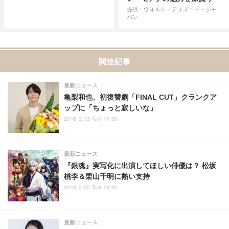
提供：ウォルト・ディズニー・ジャ
パン
関連記事
最新ニュース
亀梨和也、初復讐劇「FINAL CUT」クランクア
ップに「ちょっと寂しいな」
2018.3.13 Tue 17:30
最新ニュース
『銀魂』実写化に出演してほしい俳優は？ 松坂
桃李＆栗山千明に熱い支持
2018.2.20 Tue 13:30
最新ニュース