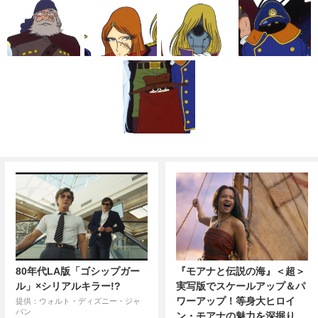
80年代LA版「ゴシップガー
『モアナと伝説の海』＜超＞
ル」×シリアルキラー!?
実写版でスケールアップ＆パ
ワーアップ！等身大ヒロイ
提供：ウォルト・ディズニー・ジャ
パン
ン・モアナの魅力を深掘り