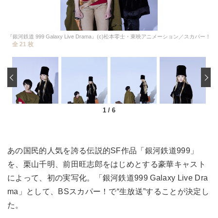
『銀河鉄道 999 Galaxy Live Drama』(c)松本零士・東映アニメーション／スカパー！
全 21 枚
‹
1
/
6
あの国民的人気を誇る伝説的SF作品「銀河鉄道999」
を、栗山千明、前田旺志郎をはじめとする豪華キャスト
によって、初の実写化。「銀河鉄道999 Galaxy Live Dra
ma」として、BSスカパー！で“生放送”することが決定し
た。