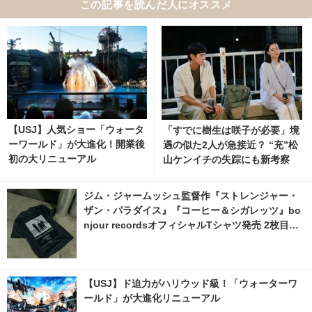
この記事を読んだ人にオススメ
【USJ】人気ショー「ウォータ
「すでに樹生は咲子が必要」境
ーワールド」が大進化！開業後
遇の似た2人が急接近？ “充”松
初の大リニューアル
山ケンイチの失踪にも新考察
「Tシャツが乾くまで」4話
ジム・ジャームッシュ監督作『ストレンジャー・
ザン・パラダイス』『コーヒー＆シガレッツ』bo
njour recordsオフィシャルTシャツ発売 2枚目の
写真・画像 | cinemacafe.net
【USJ】ド迫力がハリウッド級！「ウォーターワ
ールド」が大進化リニューアル