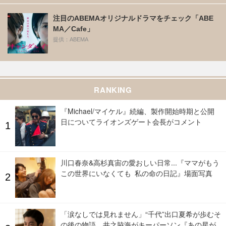
注目のABEMAオリジナルドラマをチェック「ABE
MA／Cafe」
提供：ABEMA
RANKING
『Michael/マイケル』続編、製作開始時期と公開
日についてライオンズゲート会長がコメント
川口春奈&高杉真宙の愛おしい日常...『ママがもう
この世界にいなくても 私の命の日記』場面写真
「涙なしでは見れません」“千代”出口夏希が歩むそ
の後の物語、井之脇海がキーパーソン『あの星が