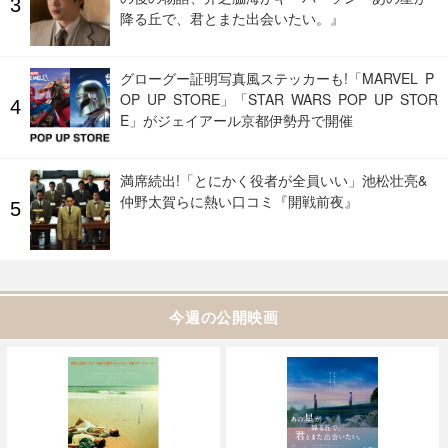
降る丘で、君とまた出会いたい。』
グローグー証明写真風ステッカーも!「MARVEL P
OP UP STORE」「STAR WARS POP UP STOR
E」がジェイアール京都伊勢丹で開催
満席続出!「とにかく役者が全員いい」池松壮亮&
仲野太賀らに熱い口コミ『開戦前夜』
今週の公開映画