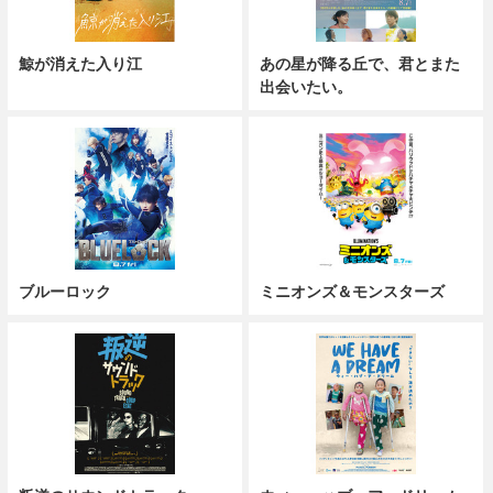
鯨が消えた入り江
あの星が降る丘で、君とまた
出会いたい。
ブルーロック
ミニオンズ＆モンスターズ