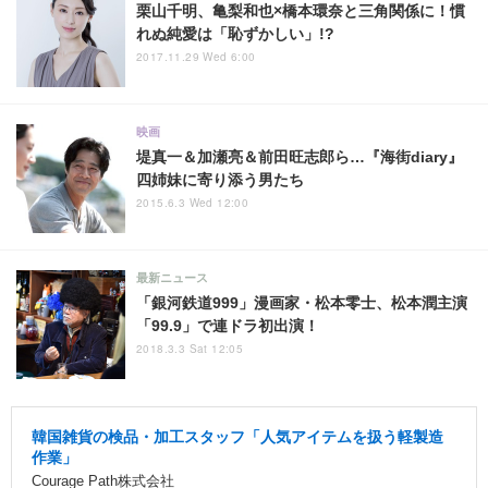
栗山千明、亀梨和也×橋本環奈と三角関係に！慣
れぬ純愛は「恥ずかしい」!?
2017.11.29 Wed 6:00
映画
堤真一＆加瀬亮＆前田旺志郎ら…『海街diary』
四姉妹に寄り添う男たち
2015.6.3 Wed 12:00
最新ニュース
「銀河鉄道999」漫画家・松本零士、松本潤主演
「99.9」で連ドラ初出演！
2018.3.3 Sat 12:05
韓国雑貨の検品・加工スタッフ「人気アイテムを扱う軽製造
作業」
Courage Path株式会社