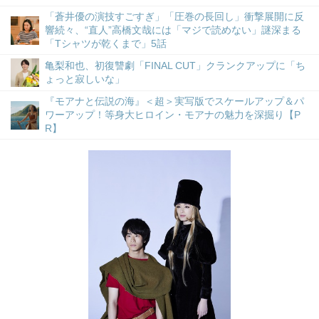
「蒼井優の演技すごすぎ」「圧巻の長回し」衝撃展開に反
響続々、“直人”高橋文哉には「マジで読めない」謎深まる
「Tシャツが乾くまで」5話
亀梨和也、初復讐劇「FINAL CUT」クランクアップに「ち
ょっと寂しいな」
『モアナと伝説の海』＜超＞実写版でスケールアップ＆パ
ワーアップ！等身大ヒロイン・モアナの魅力を深掘り【P
R】