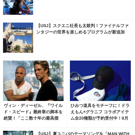
【USJ】スクエニ社長も太鼓判！ファイナルファ
ンタジーの世界を楽しめるプログラムが新追加
ヴィン・ディーゼル、『ワイル
ひみつ道具をモチーフに！ドラ
ド・スピード』最終章の脚本を
えもん×グラニフ コラボアイテ
絶賛！「ここ数十年の最高傑
ム全20種類が予約受付中！8月
作！涙が止まらない」
11日より発売 2枚目の写真・画
像 | cinemacafe.net
【USJ】夏ユニバのテーマソングを「MAN WITH