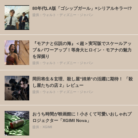
80年代LA版「ゴシップガール」×シリアルキラー!?
提供：ウォルト・ディズニー・ジャパン
『モアナと伝説の海』＜超＞実写版でスケールアッ
プ＆パワーアップ！等身大ヒロイン・モアナの魅力
を深掘り
提供：ウォルト・ディズニー・ジャパン
岡田将生＆玄理、殺し屋“姉弟“の活躍に期待！ 「殺
し屋たちの店 2」レビュー
提供：ウォルト・ディズニー・ジャパン
おうち時間が映画館に！小さくて可愛いおしゃれプ
ロジェクター「XGIMI Nova」
提供：XGIMI