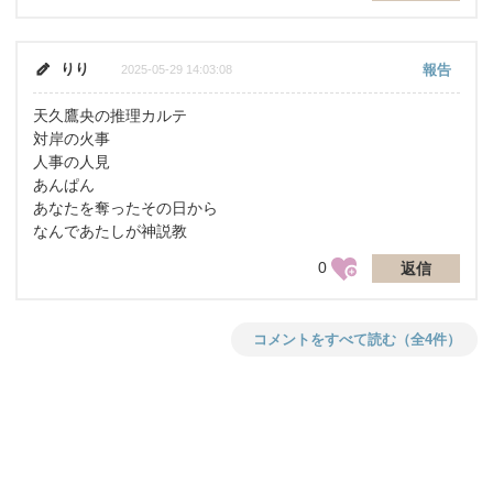
りり
報告
2025-05-29 14:03:08
天久鷹央の推理カルテ
対岸の火事
人事の人見
あんぱん
あなたを奪ったその日から
なんであたしが神説教
0
返信
コメントをすべて読む（全4件）