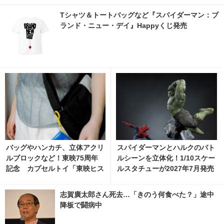
Tシャツ＆トートバッグなど『スパイダーマン：ブ
ランド・ニュー・デイ』Happyくじ発売
バッグやハンカチ、立体アクリ
スパイダーマンとハルクのバト
ルブロックなど！東映75周年
ルシーンを立体化！1/10スケー
記念 カプセルトイ「東映ヒス
ルスタチューが2027年7月発売
トリカルグッズコレクション」
へ
8月発売 5枚目の写真・画像 | c
志賀廣太郎さん死去…「きのう何食べた？」途中
inemacafe.net
降板で闘病中