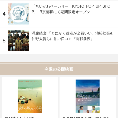
「ちいかわベーカリー」KYOTO POP UP SHO
P、JR京都駅にて期間限定オープン
満席続出!「とにかく役者が全員いい」池松壮亮&
仲野太賀らに熱い口コミ『開戦前夜』
今週の公開映画