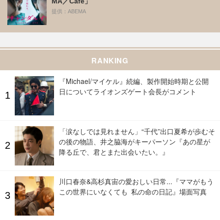
MA／Cafe」
提供：ABEMA
RANKING
『Michael/マイケル』続編、製作開始時期と公開
日についてライオンズゲート会長がコメント
「涙なしでは見れません」“千代”出口夏希が歩むそ
の後の物語、井之脇海がキーパーソン『あの星が
降る丘で、君とまた出会いたい。』
川口春奈&高杉真宙の愛おしい日常...『ママがもう
この世界にいなくても 私の命の日記』場面写真