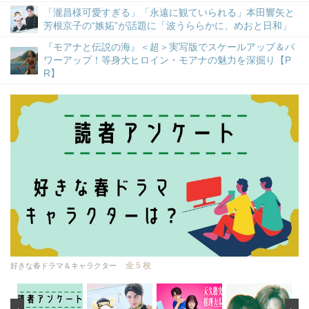
「瀧昌様可愛すぎる」「永遠に観ていられる」本田響矢と
芳根京子の“嫉妬”が話題に「波うららかに、めおと日和」
『モアナと伝説の海』＜超＞実写版でスケールアップ＆パ
ワーアップ！等身大ヒロイン・モアナの魅力を深掘り【P
R】
全 5 枚
好きな春ドラマ＆キャラクター