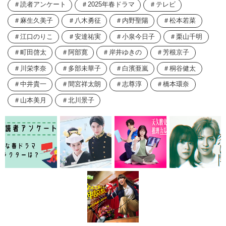
読者アンケート
2025年春ドラマ
テレビ
麻生久美子
八木勇征
内野聖陽
松本若菜
江口のりこ
安達祐実
小泉今日子
栗山千明
町田啓太
阿部寛
岸井ゆきの
芳根京子
川栄李奈
多部未華子
白濱亜嵐
桐谷健太
中井貴一
間宮祥太朗
志尊淳
橋本環奈
山本美月
北川景子