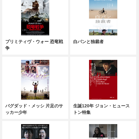
プリミティヴ・ウォー 恐竜戦
白パンと独裁者
争
バグダッド・メッシ 片足のサ
生誕120年 ジョン・ヒュース
ッカー少年
トン特集