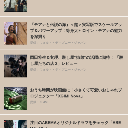
『モアナと伝説の海』＜超＞実写版でスケールアッ
プ＆パワーアップ！等身大ヒロイン・モアナの魅力
を深掘り
提供：ウォルト・ディズニー・ジャパン
岡田将生＆玄理、殺し屋“姉弟“の活躍に期待！ 「殺
し屋たちの店 2」レビュー
提供：ウォルト・ディズニー・ジャパン
おうち時間が映画館に！小さくて可愛いおしゃれプ
ロジェクター「XGIMI Nova」
提供：XGIMI
注目のABEMAオリジナルドラマをチェック「ABE