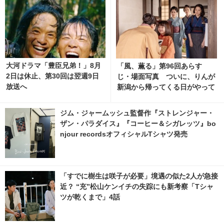
大河ドラマ「豊臣兄弟！」8月
「風、薫る」第96回あらす
2日は休止、第30回は翌週9日
じ・場面写真 ついに、りんが
放送へ
新潟から帰ってくる日がやって
くる…8月10日放送
ジム・ジャームッシュ監督作『ストレンジャー・
ザン・パラダイス』『コーヒー＆シガレッツ』bo
njour recordsオフィシャルTシャツ発売
「すでに樹生は咲子が必要」境遇の似た2人が急接
近？ “充”松山ケンイチの失踪にも新考察「Tシャ
ツが乾くまで」4話