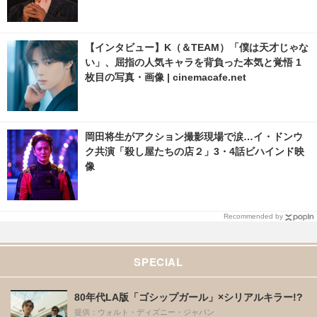
【インタビュー】K（＆TEAM）「僕は天才じゃな
い」、屈指の人気キャラを背負った本気と覚悟 1
枚目の写真・画像 | cinemacafe.net
岡田将生がアクション撮影現場で涙…イ・ドンウ
ク共演「殺し屋たちの店２」3・4話ビハインド映
像
Recommended by
SPECIAL
80年代LA版「ゴシップガール」×シリアルキラー!?
提供：ウォルト・ディズニー・ジャパン