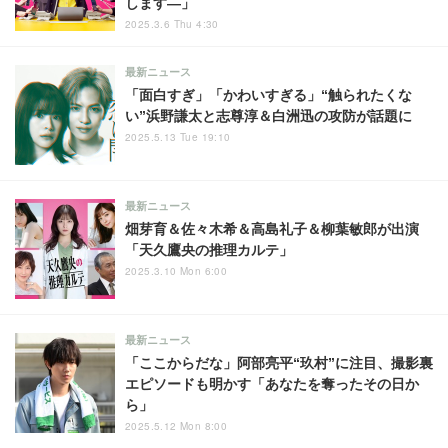
します―」
2025.3.6 Thu 4:30
最新ニュース
「面白すぎ」「かわいすぎる」“触られたくな
い”浜野謙太と志尊淳＆白洲迅の攻防が話題に
2025.5.13 Tue 19:10
最新ニュース
畑芽育＆佐々木希＆高島礼子＆柳葉敏郎が出演
「天久鷹央の推理カルテ」
2025.3.10 Mon 6:00
最新ニュース
「ここからだな」阿部亮平“玖村”に注目、撮影裏
エピソードも明かす「あなたを奪ったその日か
ら」
2025.5.12 Mon 8:00