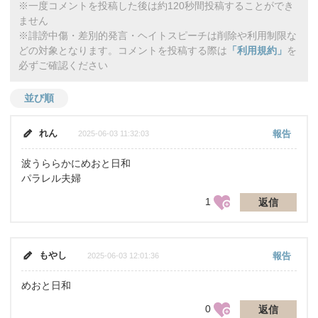
※一度コメントを投稿した後は約120秒間投稿することができ
ません
※誹謗中傷・差別的発言・ヘイトスピーチは削除や利用制限な
どの対象となります。コメントを投稿する際は
「利用規約」
を
必ずご確認ください
並び順
れん
報告
2025-06-03 11:32:03
波うららかにめおと日和
パラレル夫婦
1
返信
もやし
報告
2025-06-03 12:01:36
めおと日和
0
返信