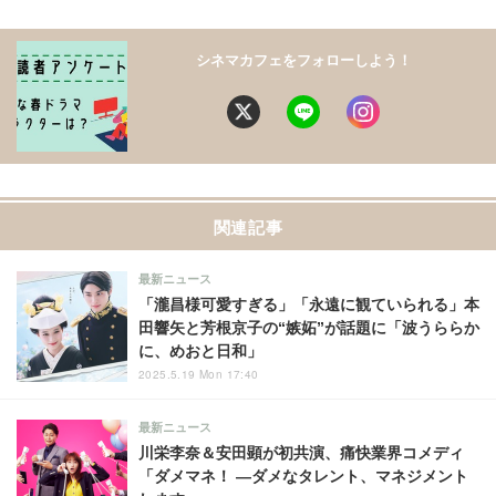
シネマカフェをフォローしよう！
関連記事
最新ニュース
「瀧昌様可愛すぎる」「永遠に観ていられる」本
田響矢と芳根京子の“嫉妬”が話題に「波うららか
に、めおと日和」
2025.5.19 Mon 17:40
最新ニュース
川栄李奈＆安田顕が初共演、痛快業界コメディ
「ダメマネ！ ―ダメなタレント、マネジメント