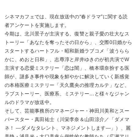
シネマカフェでは、現在放送中の“春ドラマ”に関する読
者アンケートを実施します。
今期は、北川景子が主演する、復讐と親子愛の壮大なス
トーリー「あなたを奪ったその日から」、交際0日婚から
スタートするハートフル・昭和新婚ラブコメ「波うらら
かに、めおと日和」、志尊淳と岸井ゆきのが初共演でW
主演する恋愛ミステリー「恋は闇」、橋本環奈扮する医
師が、謎多き事件や現象を鮮やかに解決していく新感覚
の本格医療ミステリー「天久鷹央の推理カルテ」など、
ラブストーリー、医療系、ミステリー…と様々なジャン
ルのドラマが放送中。
そして、芸能事務所のマネージャー・神田川美和とスー
パースター・真田祐士（川栄李奈＆山田涼介／「ダメマ
ネ！ ―ダメなタレント、マネジメントします―」）、麗
美静・浦見光・大口美幸ら個性的な教師たち（広瀬アリ