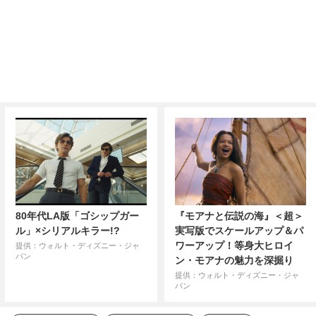
80年代LA版「ゴシップガー
『モアナと伝説の海』＜超＞
ル」×シリアルキラー!?
実写版でスケールアップ＆パ
ワーアップ！等身大ヒロイ
提供：ウォルト・ディズニー・ジャ
パン
ン・モアナの魅力を深掘り
提供：ウォルト・ディズニー・ジャ
パン