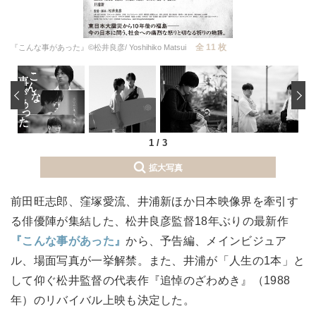
全 11 枚
『こんな事があった』©松井良彦/ Yoshihiko Matsui
‹
1
/
3
拡大写真
前田旺志郎、窪塚愛流、井浦新ほか日本映像界を牽引す
る俳優陣が集結した、松井良彦監督18年ぶりの最新作
『こんな事があった』
から、予告編、メインビジュア
ル、場面写真が一挙解禁。また、井浦が「人生の1本」と
して仰ぐ松井監督の代表作『追悼のざわめき』（1988
年）のリバイバル上映も決定した。