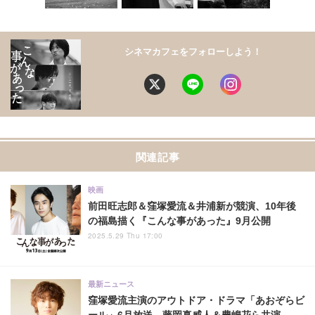
シネマカフェをフォローしよう！
関連記事
映画
前田旺志郎＆窪塚愛流＆井浦新が競演、10年後
の福島描く『こんな事があった』9月公開
2025.5.29 Thu 17:00
最新ニュース
窪塚愛流主演のアウトドア・ドラマ「あおぞらビ