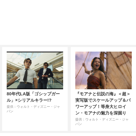
80年代LA版「ゴシップガー
『モアナと伝説の海』＜超＞
ル」×シリアルキラー!?
実写版でスケールアップ＆パ
ワーアップ！等身大ヒロイ
提供：ウォルト・ディズニー・ジャ
パン
ン・モアナの魅力を深掘り
提供：ウォルト・ディズニー・ジャ
パン