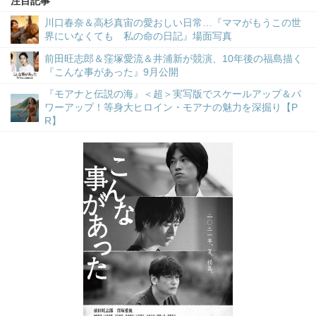
注目記事
川口春奈＆高杉真宙の愛おしい日常…『ママがもうこの世
界にいなくても 私の命の日記』場面写真
前田旺志郎＆窪塚愛流＆井浦新が競演、10年後の福島描く
『こんな事があった』9月公開
『モアナと伝説の海』＜超＞実写版でスケールアップ＆パ
ワーアップ！等身大ヒロイン・モアナの魅力を深掘り【P
R】