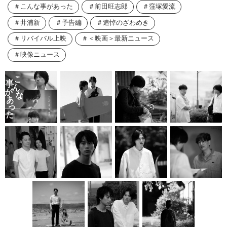
こんな事があった
前田旺志郎
窪塚愛流
井浦新
予告編
追悼のざわめき
リバイバル上映
＜映画＞最新ニュース
映像ニュース