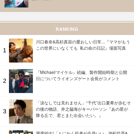
RANKING
川口春奈&高杉真宙の愛おしい日常...『ママがもう
この世界にいなくても 私の命の日記』場面写真
『Michael/マイケル』続編、製作開始時期と公開
日についてライオンズゲート会長がコメント
「涙なしでは見れません」“千代”出口夏希が歩むそ
の後の物語、井之脇海がキーパーソン『あの星が
降る丘で、君とまた出会いたい。』
満席続出!「とにかく役者が全員いい」池松壮亮&