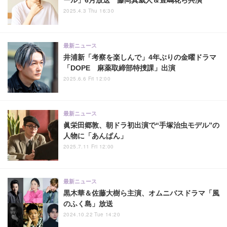
ール」6月放送 藤岡真威人＆豊嶋花ら共演
2025.4.3 Thu 16:30
最新ニュース
井浦新「考察を楽しんで」4年ぶりの金曜ドラマ
「DOPE 麻薬取締部特捜課」出演
2025.6.6 Fri 12:00
最新ニュース
眞栄田郷敦、朝ドラ初出演で“手塚治虫モデル”の
人物に「あんぱん」
2025.7.11 Fri 12:00
最新ニュース
黒木華＆佐藤大樹ら主演、オムニバスドラマ「風
のふく島」放送
2024.10.22 Tue 14:20