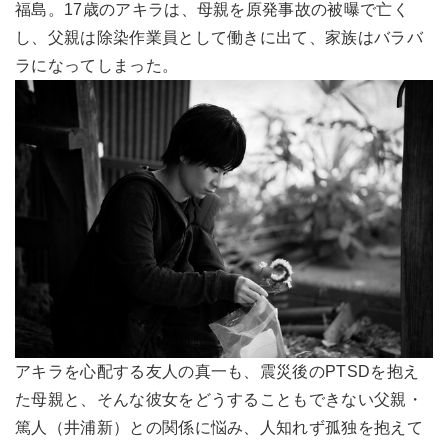
福島。17歳のアキラは、母親を原発事故の被曝で亡く
し、父親は除染作業員として働きに出て、家族はバラバ
ラになってしまった。
アキラを心配する友人の真一も、震災後のPTSDを抱え
た母親と、そんな彼女をどうすることもできない父親・
篤人（井浦新）との関係に悩み、人知れず孤独を抱えて