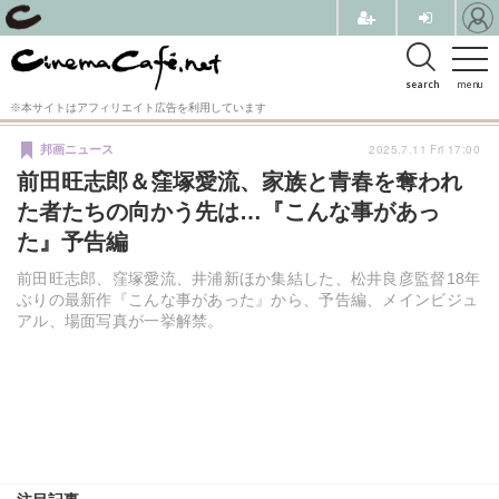
search
menu
※本サイトはアフィリエイト広告を利用しています
2025.7.11 Fri 17:00
邦画ニュース
前田旺志郎＆窪塚愛流、家族と青春を奪われ
た者たちの向かう先は…『こんな事があっ
た』予告編
前田旺志郎、窪塚愛流、井浦新ほか集結した、松井良彦監督18年
ぶりの最新作『こんな事があった』から、予告編、メインビジュ
アル、場面写真が一挙解禁。