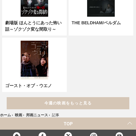
劇場版 ほんとうにあった怖い
THE BELDHAM/ベルダム
話～ゾクゾク変な間取り～
ゴースト・オブ・ウエノ
今週の映画をもっと見る
ホーム
›
映画
›
邦画ニュース
›
記事
TOP