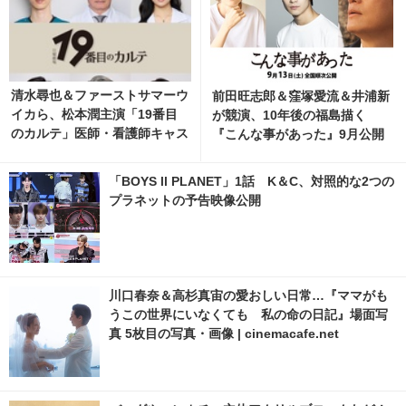
清水尋也＆ファーストサマーウ
前田旺志郎＆窪塚愛流＆井浦新
イカら、松本潤主演「19番目
が競演、10年後の福島描く
のカルテ」医師・看護師キャス
『こんな事があった』9月公開
ト発表
「BOYS ll PLANET」1話 K＆C、対照的な2つの
プラネットの予告映像公開
川口春奈＆高杉真宙の愛おしい日常…『ママがも
うこの世界にいなくても 私の命の日記』場面写
真 5枚目の写真・画像 | cinemacafe.net