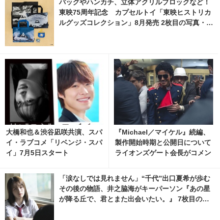
バッグやハンカチ、立体アクリルブロックなど！
東映75周年記念 カプセルトイ「東映ヒストリカ
ルグッズコレクション」8月発売 2枚目の写真・画
像 | cinemacafe.net
大橋和也＆渋谷凪咲共演、スパ
『Michael／マイケル』続編、
イ・ラブコメ「リベンジ・スパ
製作開始時期と公開日について
イ」7月5日スタート
ライオンズゲート会長がコメン
ト
「涙なしでは見れません」“千代”出口夏希が歩む
その後の物語、井之脇海がキーパーソン『あの星
が降る丘で、君とまた出会いたい。』 7枚目の写
真・画像 | cinemacafe.net