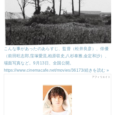
こんな事があったのあらすじ、監督（松井良彦）、俳優
（前田旺志郎,窪塚愛流,柏原収史,八杉泰雅,金定和沙）、
場面写真など。9月13日、全国公開。
https://www.cinemacafe.net/movies/36173/
続きを読む »