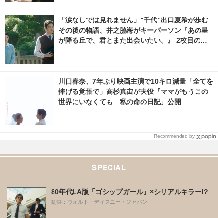
「涙なしでは見れません」“千代”出口夏希が歩む
その後の物語、井之脇海がキーパーソン『あの星
が降る丘で、君とまた出会いたい。』 2枚目の写
真・画像 | cinemacafe.net
川口春奈、7年ぶり映画主演で10キロ減量「全てを
捧げる覚悟で」高杉真宙が夫役『ママがもうこの
世界にいなくても 私の命の日記』公開
Recommended by
SPECIAL
80年代LA版「ゴシップガール」×シリアルキラー!?
提供：ウォルト・ディズニー・ジャパン