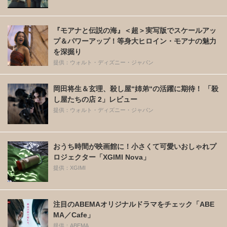
『モアナと伝説の海』＜超＞実写版でスケールアッ
プ＆パワーアップ！等身大ヒロイン・モアナの魅力
を深掘り
提供：ウォルト・ディズニー・ジャパン
岡田将生＆玄理、殺し屋“姉弟“の活躍に期待！ 「殺
し屋たちの店 2」レビュー
提供：ウォルト・ディズニー・ジャパン
おうち時間が映画館に！小さくて可愛いおしゃれプ
ロジェクター「XGIMI Nova」
提供：XGIMI
注目のABEMAオリジナルドラマをチェック「ABE
MA／Cafe」
提供：ABEMA