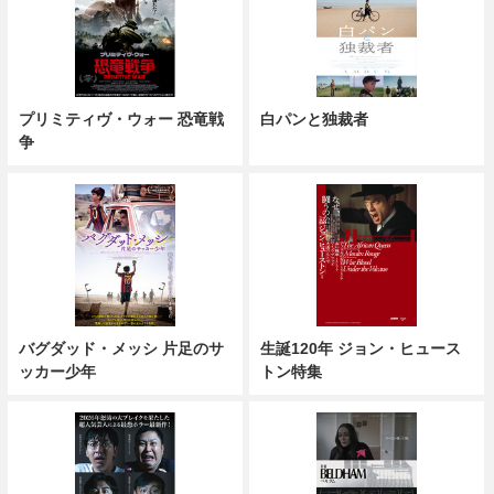
プリミティヴ・ウォー 恐竜戦
白パンと独裁者
争
バグダッド・メッシ 片足のサ
生誕120年 ジョン・ヒュース
ッカー少年
トン特集