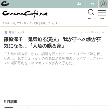
search
menu
※本サイトはアフィリエイト広告を利用しています
2018.11.19 Mon 12:00
邦画ニュース
篠原涼子「鬼気迫る演技」 我が子への愛が狂
気になる…『人魚の眠る家』
『人魚の眠る家』から、話題を呼んだキャッチコピー「娘を殺し
たのは、私でしょうか」の真意に迫る衝撃のクライマックスシー
ンの場面写真をシネマカフェが独占入手した。
注目記事