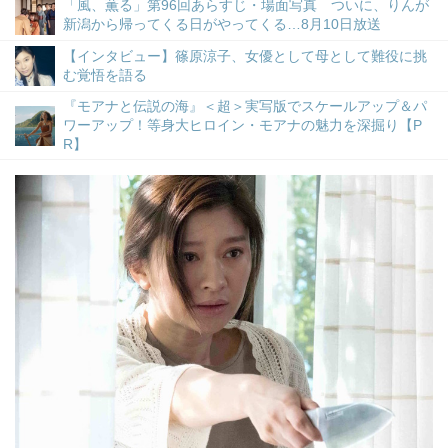
「風、薫る」第96回あらすじ・場面写真 ついに、りんが
新潟から帰ってくる日がやってくる…8月10日放送
【インタビュー】篠原涼子、女優として母として難役に挑
む覚悟を語る
『モアナと伝説の海』＜超＞実写版でスケールアップ＆パ
ワーアップ！等身大ヒロイン・モアナの魅力を深掘り【P
R】