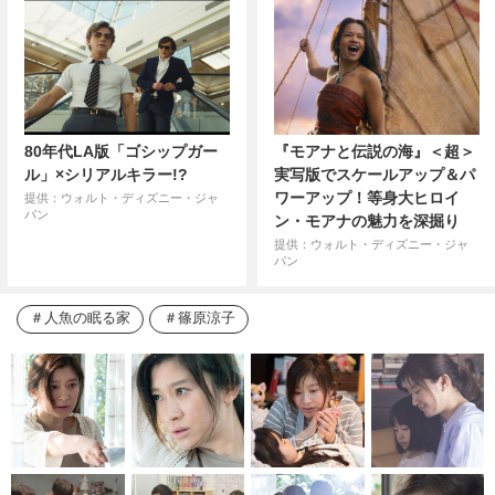
80年代LA版「ゴシップガー
『モアナと伝説の海』＜超＞
ル」×シリアルキラー!?
実写版でスケールアップ＆パ
ワーアップ！等身大ヒロイ
提供：ウォルト・ディズニー・ジャ
パン
ン・モアナの魅力を深掘り
提供：ウォルト・ディズニー・ジャ
パン
人魚の眠る家
篠原涼子