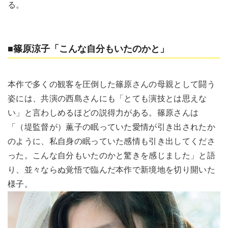
る。
■篠原涼子「こんな自分もいたのかと」
本作で多くの観客を圧倒した篠原さんの母親として闘う
姿には、共演の西島さんにも「とても演技とは思えな
い」と言わしめるほどの説得力がある。篠原さんは
「（堤監督が）薫子の眠っていた愛情が引き出されたか
のように、私自身の眠っていた感情も引き出してくださ
った。こんな自分もいたのかと驚きを感じました」と語
り、並々ならぬ覚悟で臨んだ本作で新境地を切り開いた
様子。