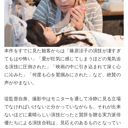
本作をすでに見た観客からは「篠原涼子の演技が凄すぎ
てもはや怖い」「愛が狂気に感じてしまうほどの鬼気迫
る演技に圧倒された」「映画の中に引き込まれて深く心
に沁みた」「何度も心を鷲掴みにされた」など、絶賛の
声がやまない。
堤監督自身、撮影中はモニターを通して冷静に見る立場
でなければいけないと分かっていながらも、それが出来
ないほどに素晴らしい演技だったと賛辞を贈る実力派俳
優たちによる演技合戦は、見応えのあるものとなってい