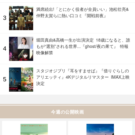
満席続出!「とにかく役者が全員いい」池松壮亮&
仲野太賀らに熱い口コミ『開戦前夜』
堀田真由&高橋一生が出演決定 18歳になると、誰
もが“選別”される世界...『ghost/夜の果て』 特報
映像解禁
スタジオジブリ『耳をすませば』『借りぐらしの
アリエッティ』4Kデジタルリマスター IMAX上映
決定
今週の公開映画