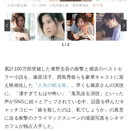
全 8 枚
『人魚の眠る家』（C）2018「人魚の眠る家」 製作委員会
‹
1
/
2
累計100万部突破した東野圭吾の衝撃と感涙のベストセ
ラー小説を、篠原涼子、西島秀俊らを豪華キャストに迎
え映画化した
『人魚の眠る家』
。早くも篠原さんの演技
に、「凄すぎてもはや怖い」「鬼気迫る演技」といった
声がSNSに続々とアップされている中、話題を呼んだキ
ャッチコピー「娘を殺したのは、私でしょうか」の真意
に迫る衝撃のクライマックスシーンの場面写真をシネマ
カフェが独占入手した。