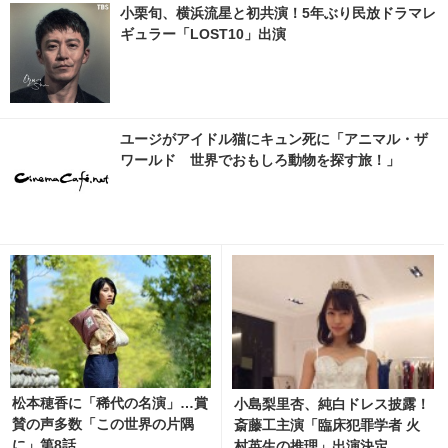
小栗旬、横浜流星と初共演！5年ぶり民放ドラマレ
ギュラー「LOST10」出演
ユージがアイドル猫にキュン死に「アニマル・ザ
ワールド 世界でおもしろ動物を探す旅！」
松本穂香に「稀代の名演」…賞
小島梨里杏、純白ドレス披露！
賛の声多数「この世界の片隅
斎藤工主演「臨床犯罪学者 火
に」第8話
村英生の推理」出演決定