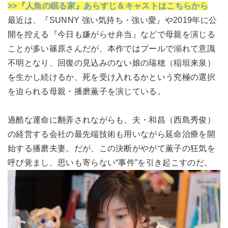
>>『人魚の眠る家』あらすじ＆キャストはこちらから
最近は、『SUNNY 強い気持ち・強い愛』や2019年に公
開を控える『今日も嫌がらせ弁当』などで母親を演じる
ことが多い篠原さんだが、本作ではプールで溺れて意識
不明となり、回復の見込みのない娘の瑞穂（稲垣来泉）
を生かし続けるか、死を受け入れるかという究極の選択
を迫られる母親・播磨薫子を演じている。
過酷な運命に翻弄されながらも、夫・和昌（西島秀俊）
の経営する会社の最先端技術も用いながら延命治療を開
始する播磨夫妻。だが、この決断がやがて薫子の狂気を
呼び覚まし、思いも寄らない“事件”を引き起こすのだ。