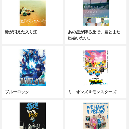
鯨が消えた入り江
あの星が降る丘で、君とまた
出会いたい。
ブルーロック
ミニオンズ＆モンスターズ