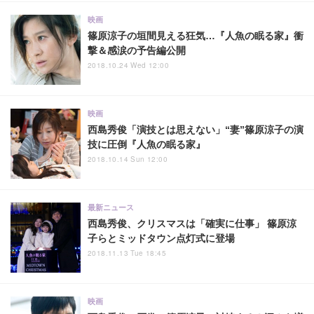
映画
篠原涼子の垣間見える狂気…『人魚の眠る家』衝
撃＆感涙の予告編公開
2018.10.24 Wed 12:00
映画
西島秀俊「演技とは思えない」“妻”篠原涼子の演
技に圧倒『人魚の眠る家』
2018.10.14 Sun 12:00
最新ニュース
西島秀俊、クリスマスは「確実に仕事」 篠原涼
子らとミッドタウン点灯式に登場
2018.11.13 Tue 18:45
映画