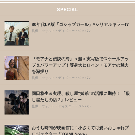
SPECIAL
80年代LA版「ゴシップガール」×シリアルキラー!?
提供：ウォルト・ディズニー・ジャパン
『モアナと伝説の海』＜超＞実写版でスケールアッ
プ＆パワーアップ！等身大ヒロイン・モアナの魅力
を深掘り
提供：ウォルト・ディズニー・ジャパン
岡田将生＆玄理、殺し屋“姉弟“の活躍に期待！ 「殺
し屋たちの店 2」レビュー
提供：ウォルト・ディズニー・ジャパン
おうち時間が映画館に！小さくて可愛いおしゃれプ
ロジェクター「XGIMI Nova」