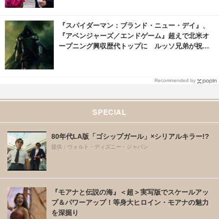
『スパイダーマン：ブランド・ニュー・デイ』、
『アベンジャーズ／エンドゲーム』超えで北米オ
ープニング興収歴代トップに ルッソ兄弟が祝福
2枚目の写真・画像 | cinemacafe.net
Recommended by
SPECIAL
80年代LA版「ゴシップガール」×シリアルキラー!?
提供：ウォルト・ディズニー・ジャパン
『モアナと伝説の海』＜超＞実写版でスケールアッ
プ＆パワーアップ！等身大ヒロイン・モアナの魅力
を深掘り