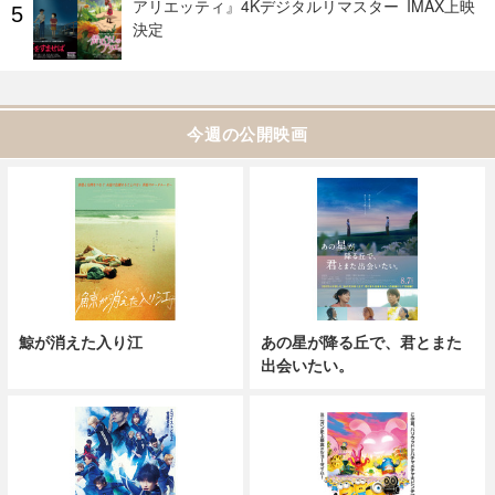
アリエッティ』4Kデジタルリマスター IMAX上映
決定
今週の公開映画
鯨が消えた入り江
あの星が降る丘で、君とまた
出会いたい。