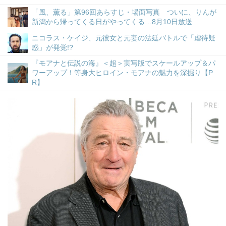
「風、薫る」第96回あらすじ・場面写真 ついに、りんが
新潟から帰ってくる日がやってくる…8月10日放送
ニコラス・ケイジ、元彼女と元妻の法廷バトルで「虐待疑
惑」が発覚!?
『モアナと伝説の海』＜超＞実写版でスケールアップ＆パ
ワーアップ！等身大ヒロイン・モアナの魅力を深掘り【P
R】