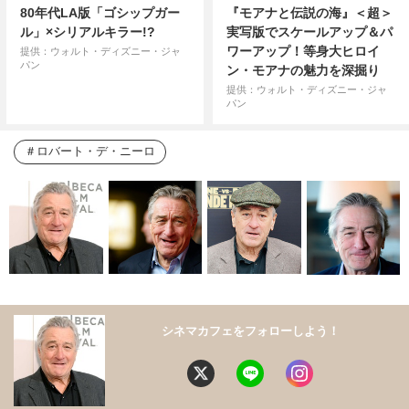
80年代LA版「ゴシップガー
『モアナと伝説の海』＜超＞
ル」×シリアルキラー!?
実写版でスケールアップ＆パ
ワーアップ！等身大ヒロイ
提供：ウォルト・ディズニー・ジャ
パン
ン・モアナの魅力を深掘り
提供：ウォルト・ディズニー・ジャ
パン
ロバート・デ・ニーロ
シネマカフェをフォローしよう！