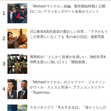
『Michael/マイケル』続編、製作開始時期と公開
日についてライオンズゲート会長がコメント
川口春奈&高杉真宙の愛おしい日常...『ママがもう
この世界にいなくても 私の命の日記』場面写真
満席続出!「とにかく役者が全員いい」池松壮亮&
仲野太賀らに熱い口コミ『開戦前夜』
『Michael/マイケル』のジャファー・ジャクソン
がウィル・スミスと共演へ アクションスリラー
『Supermax』
スタジオジブリ『耳をすませば』『借りぐらしの