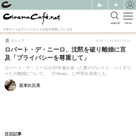
search
menu
※本サイトはアフィリエイト広告を利用しています
2018.11.28 Wed 13:30
ゴシップ
ロバート・デ・ニーロ、沈黙を破り離婚に言
及「プライバシーを尊重して」
ロバート・デ・ニーロが20年連れ添った妻のグレイス・ハイタワ
ーとの離婚について、「E!News」に声明を発表した。
賀来比呂美
賀来比呂美
注目記事