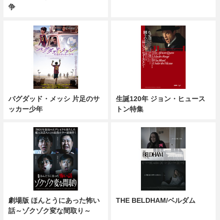
争
バグダッド・メッシ 片足のサ
生誕120年 ジョン・ヒュース
ッカー少年
トン特集
劇場版 ほんとうにあった怖い
THE BELDHAM/ベルダム
話～ゾクゾク変な間取り～