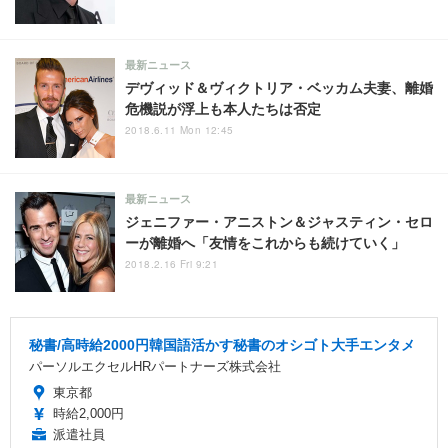
最新ニュース
デヴィッド＆ヴィクトリア・ベッカム夫妻、離婚
危機説が浮上も本人たちは否定
2018.6.11 Mon 12:45
最新ニュース
ジェニファー・アニストン＆ジャスティン・セロ
ーが離婚へ「友情をこれからも続けていく」
2018.2.16 Fri 9:21
秘書/高時給2000円韓国語活かす秘書のオシゴト大手エンタメ
パーソルエクセルHRパートナーズ株式会社
東京都
時給2,000円
派遣社員