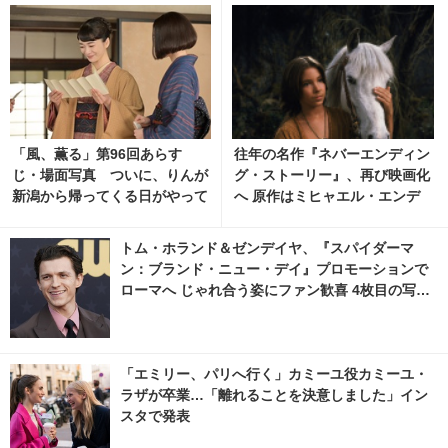
「風、薫る」第96回あらす
往年の名作『ネバーエンディン
じ・場面写真 ついに、りんが
グ・ストーリー』、再び映画化
新潟から帰ってくる日がやって
へ 原作はミヒャエル・エンデ
くる…8月10日放送 5枚目の写
の「はてしない物語」 2枚目の
真・画像 | cinemacafe.net
写真・画像 | cinemacafe.net
トム・ホランド＆ゼンデイヤ、『スパイダーマ
ン：ブランド・ニュー・デイ』プロモーションで
ローマへ じゃれ合う姿にファン歓喜 4枚目の写
真・画像 | cinemacafe.net
「エミリー、パリへ行く」カミーユ役カミーユ・
ラザが卒業…「離れることを決意しました」イン
スタで発表