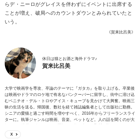
らデ・ニーロがグレイスを伴わずにイベントに出席する
ことが増え、破局へのカウントダウンとみられていたと
いう。
《賀来比呂美》
休日は猫とお酒と海外ドラマ♪
賀来比呂美
大学で映画学を専攻、卒論のテーマに『ガタカ』を取り上げる。卒業後
は映画やドラマのロケ地で有名なバンクーバーに留学し、街中に溶け込
むベニチオ・デル・トロやアイス・キューブを見かけて大興奮。映画三
昧の生活を送る。帰国後、数社を経て雑誌編集者として出版社に勤務。
シニアの愛猫と過ごす時間を増やすべく、2016年からフリーランスライ
ターに。執筆ジャンルは映画、音楽、ペットなど。人の話を聞くのが大
好きで、俳優、ピアニスト、医師など数百名への取材経験あり。
X