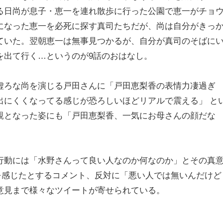
る日尚が息子・恵一を連れ散歩に行った公園で恵一がチョ
になった恵一を必死に探す真司たちだが、尚は自分がきっ
ていた。翌朝恵一は無事見つかるが、自分が真司のそばに
を出て行く…というのが9話のおはなし。
虚ろな尚を演じる戸田さんに「戸田恵梨香の表情力凄過ぎ
出にくくなってる感じが恐ろしいほどリアルで震える」 と
親となった姿にも「戸田恵梨香、一気にお母さんの顔だな
行動には「水野さんって良い人なのか何なのか」とその真
を感じたとするコメント、反対に「悪い人では無いんだけど
意見まで様々なツイートが寄せられている。