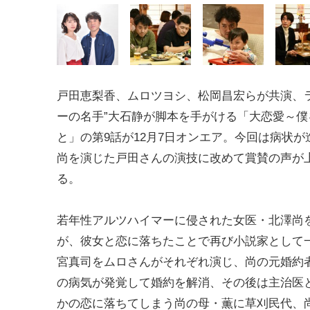
戸田恵梨香、ムロツヨシ、松岡昌宏らが共演、
ーの名手”大石静が脚本を手がける「大恋愛～僕
と」の第9話が12月7日オンエア。今回は病状が
尚を演じた戸田さんの演技に改めて賞賛の声が
る。
若年性アルツハイマーに侵された女医・北澤尚
が、彼女と恋に落ちたことで再び小説家として
宮真司をムロさんがそれぞれ演じ、尚の元婚約
の病気が発覚して婚約を解消、その後は主治医
かの恋に落ちてしまう尚の母・薫に草刈民代、