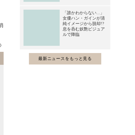
ヨ
昌
消
》