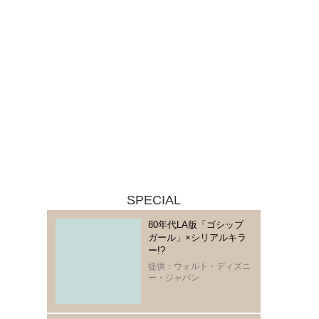
SPECIAL
80年代LA版「ゴシップ
ガール」×シリアルキラ
ー!?
提供：ウォルト・ディズニ
ー・ジャパン