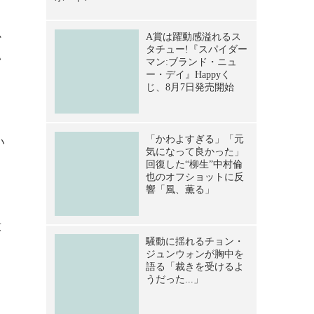
ウ
か
い
い
意