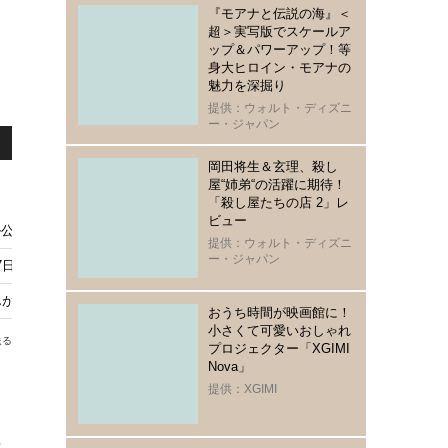
『モアナと伝説の海』＜
超＞実写版でスケールア
ップ＆パワーアップ！等
身大ヒロイン・モアナの
魅力を深掘り
提供：ウォルト・ディズニ
ー・ジャパン
岡田将生＆玄理、殺し
屋“姉弟“の活躍に期待！
「殺し屋たちの店 2」レ
ビュー
ル公開 タイトル映像は奥山大史が監督
提供：ウォルト・ディズニ
ー・ジャパン
7日21時から放送 声優キャストとあらすじをチェック！
が新潟から帰ってくる日がやってくる…8月10日放送
おうち時間が映画館に！
小さくて可愛いおしゃれ
送る
プロジェクター「XGIMI
Nova」
提供：XGIMI
さ
に