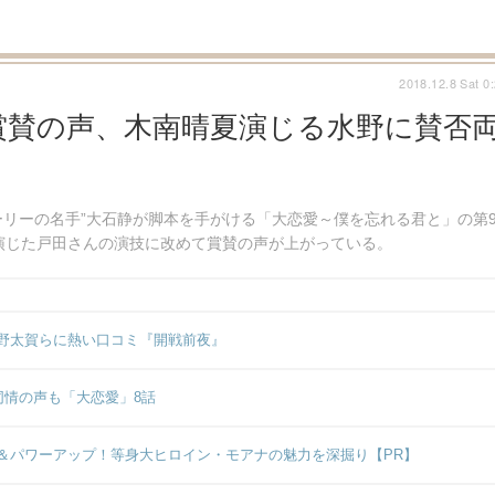
2018.12.8 Sat 0
賞賛の声、木南晴夏演じる水野に賛否
リーの名手”大石静が脚本を手がける「大恋愛～僕を忘れる君と」の第
演じた戸田さんの演技に改めて賞賛の声が上がっている。
野太賀らに熱い口コミ『開戦前夜』
同情の声も「大恋愛」8話
＆パワーアップ！等身大ヒロイン・モアナの魅力を深掘り【PR】