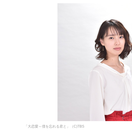
「大恋愛～僕を忘れる君と」（C)TBS