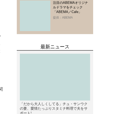
注目のABEMAオリジナ
ルドラマをチェック
「ABEMA／Cafe」
提供：ABEMA
の
に
は
」
と
関
。