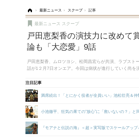
ホーム
›
最新ニュース
›
スクープ
›
記事
最新ニュース
スクープ
戸田恵梨香の演技力に改めて
論も「大恋愛」9話
戸田恵梨香、ムロツヨシ、松岡昌宏らが共演、ラブストー
話が1２月7日オンエア。今回は病状が進行していく尚を
注目記事
満席続出！「とにかく役者が全員いい」池松壮亮＆仲
小池徹平、狂気の果ての“放心”に「救いないの？」と
『モアナと伝説の海』＜超＞実写版でスケールアップ