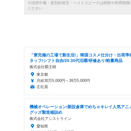
※誹謗中傷・差別的発言・ヘイトスピーチは削除や利用制限
ください
「寮完備の工場で新生活!」韓国コスメ仕分け・出荷準
タッフ/シフト自由/20.30代活躍/研修あり/軽量商品
株式会社覇王樹
東京都
月給30万5,000円～39万5,000円
正社員
機械オペレーション/新設倉庫でめちゃキレイ人気アニ
グッズ製造箱詰め
株式会社アシストライン
愛知県