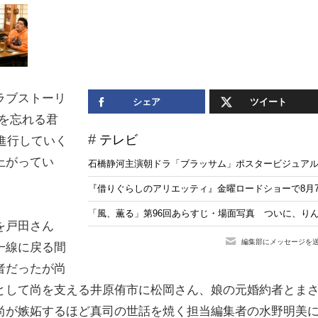
ラブストーリ
シェア
ツイート
を忘れる君
テレビ
進行していく
上がってい
石橋静河主演朝ドラ「ブラッサム」ポスタービジュア
『借りぐらしのアリエッティ』金曜ロードショーで8月
「風、薫る」第96回あらすじ・場面写真 ついに、りん
を戸田さん
編集部にメッセージを
一線に戻る間
者だったが尚
として尚を支える井原侑市に松岡さん、娘の元婚約者とま
尚が嫉妬するほど真司の世話を焼く担当編集者の水野明美