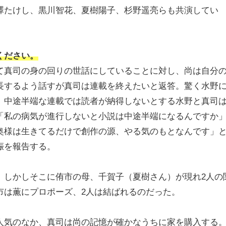
澤たけし、黒川智花、夏樹陽子、杉野遥亮らも共演してい
ください。
て真司の身の回りの世話にしていることに対し、尚は自分
長するよう話すが真司は連載を終えたいと返答。驚く水野
。中途半端な連載では読者が納得しないとする水野と真司
「私の病気が進行しないと小説は中途半端になるんですか
奥様は生きてるだけで創作の源、やる気のもとなんです」
娠を報告する。
。しかしそこに侑市の母、千賀子（夏樹さん）が現れ2人の
市は薫にプロポーズ、2人は結ばれるのだった。
人気のなか、真司は尚の記憶が確かなうちに家を購入する