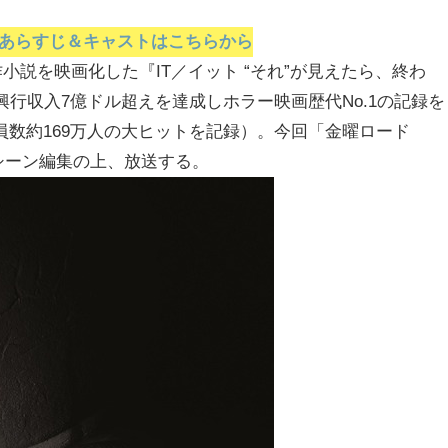
。』あらすじ＆キャストはこちらから
小説を映画化した『IT／イット “それ”が見えたら、終わ
興行収入7億ドル超えを達成しホラー映画歴代No.1の記録を
員数約169万人の大ヒットを記録）。今回「金曜ロード
当シーン編集の上、放送する。