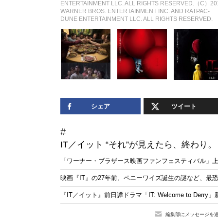
ENTERTAINMENT LLC. ALL RIGHTS RESERVED.（C）20
WARNER BROS. ENTERTAINMENT INC. AND RATPAC-
DUNE ENTERTAINMENT LLC. ALL RIGHTS RESERVED.
シェア
ツイート
IT／イット “それ”が見えたら、終わり。
「ワーナー・ブラザース映画ファンフェスティバル」
映画『IT』の27年前、ペニーワイズ誕生の謎など、最
『IT／イット』前日譚ドラマ「IT: Welcome to Der
編集部にメッセージを