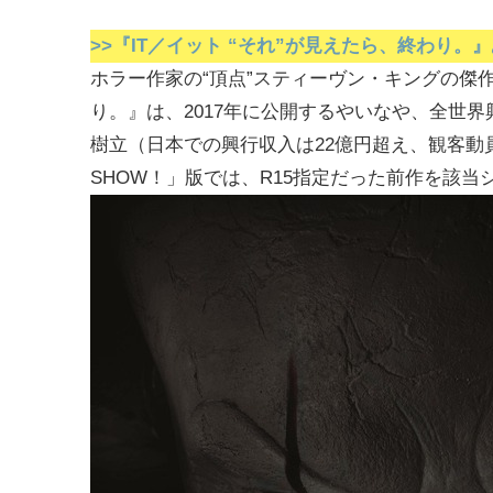
>>『IT／イット “それ”が見えたら、終わり
ホラー作家の“頂点”スティーヴン・キングの傑作
り。』は、2017年に公開するやいなや、全世界
樹立（日本での興行収入は22億円超え、観客動
SHOW！」版では、R15指定だった前作を該