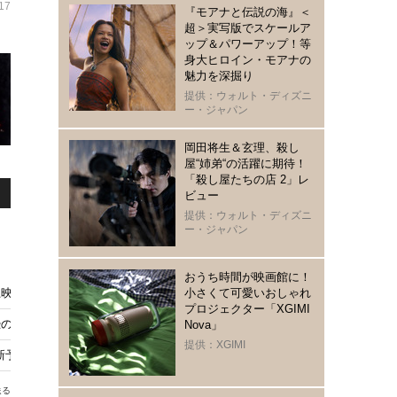
17
『モアナと伝説の海』＜
超＞実写版でスケールア
ップ＆パワーアップ！等
身大ヒロイン・モアナの
魅力を深掘り
提供：ウォルト・ディズニ
ー・ジャパン
岡田将生＆玄理、殺し
屋“姉弟“の活躍に期待！
「殺し屋たちの店 2」レ
ビュー
提供：ウォルト・ディズニ
ー・ジャパン
おうち時間が映画館に！
小さくて可愛いおしゃれ
上映日程が発表 小野賢章「『ハリー・ポッター』の世界にもう一度浸ってい
プロジェクター「XGIMI
恐の始まり描く「IT／イット ウェルカム・トゥ・デリー」下野紘ら吹替キャ
Nova」
提供：XGIMI
ry」新予告編 ペニーワイズも登場
送る