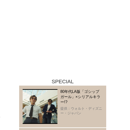
SPECIAL
80年代LA版「ゴシップ
ガール」×シリアルキラ
ー!?
提供：ウォルト・ディズニ
ー・ジャパン
／