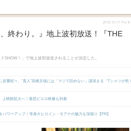
2019.10.17 Thu 8
ら、終わり。』地上波初放送！『THE
ロードSHOW！」で地上波初放送されることが決定した。
反響続々、“直人”高橋文哉には「マジで読めない」謎深まる「Tシャツが乾
ト』上映館拡大へ！最恐ピエロ映像も到着
＆パワーアップ！等身大ヒロイン・モアナの魅力を深掘り【PR】