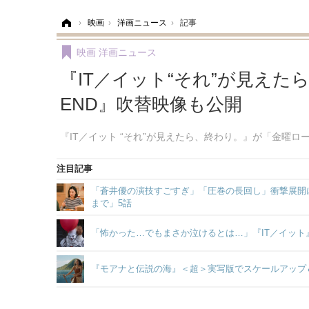
ホーム
›
映画
›
洋画ニュース
›
記事
映画
洋画ニュース
『IT／イット“それ”が見えた
END』吹替映像も公開
『IT／イット “それ”が見えたら、終わり。』が「金曜
注目記事
「蒼井優の演技すごすぎ」「圧巻の長回し」衝撃展開に
まで」5話
「怖かった…でもまさか泣けるとは…」『IT／イッ
『モアナと伝説の海』＜超＞実写版でスケールアップ