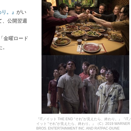
終わり。』
がい
て、公開翌週
「金曜ロード
た。
『IT／イット THE END “それ”が見えたら、終わり。』『IT
イット “それ”が見えたら、終わり。』（C）2019 WARNER
BROS. ENTERTAINMENT INC. AND RATPAC-DUNE