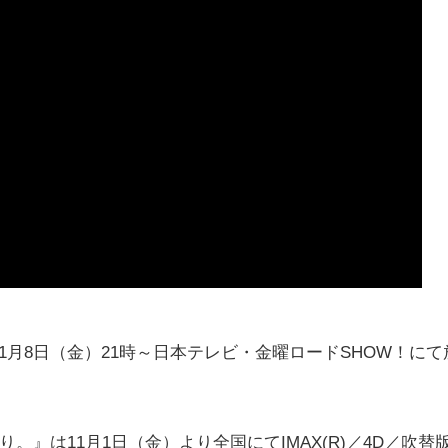
11月8日（金）21時～日本テレビ・金曜ロードSHOW！にて
終わり。』は11月1日（金）より全国にてIMAX(R)／4D／吹替