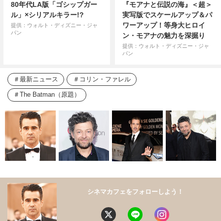
80年代LA版「ゴシップガー
『モアナと伝説の海』＜超＞
ル」×シリアルキラー!?
実写版でスケールアップ＆パ
ワーアップ！等身大ヒロイ
提供：ウォルト・ディズニー・ジャ
パン
ン・モアナの魅力を深掘り
提供：ウォルト・ディズニー・ジャ
パン
最新ニュース
コリン・ファレル
The Batman（原題）
シネマカフェをフォローしよう！