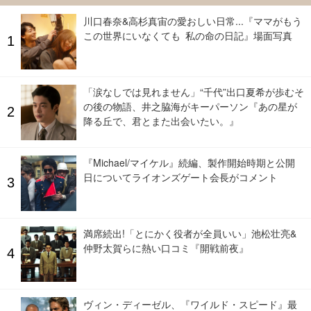
川口春奈&高杉真宙の愛おしい日常...『ママがもう
この世界にいなくても 私の命の日記』場面写真
「涙なしでは見れません」“千代”出口夏希が歩むそ
の後の物語、井之脇海がキーパーソン『あの星が
降る丘で、君とまた出会いたい。』
『Michael/マイケル』続編、製作開始時期と公開
日についてライオンズゲート会長がコメント
満席続出!「とにかく役者が全員いい」池松壮亮&
仲野太賀らに熱い口コミ『開戦前夜』
ヴィン・ディーゼル、『ワイルド・スピード』最