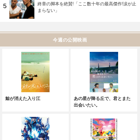
終章の脚本を絶賛!「ここ数十年の最高傑作!涙が止
まらない」
今週の公開映画
鯨が消えた入り江
あの星が降る丘で、君とまた
出会いたい。