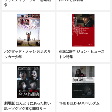
争
バグダッド・メッシ 片足のサ
生誕120年 ジョン・ヒュース
ッカー少年
トン特集
劇場版 ほんとうにあった怖い
THE BELDHAM/ベルダム
話～ゾクゾク変な間取り～