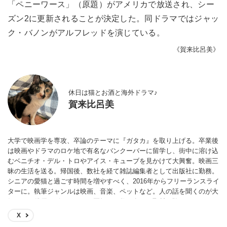
「ペニーワース」（原題）がアメリカで放送され、シー
ズン2に更新されることが決定した。同ドラマではジャッ
ク・バノンがアルフレッドを演じている。
《賀来比呂美》
休日は猫とお酒と海外ドラマ♪
賀来比呂美
大学で映画学を専攻、卒論のテーマに『ガタカ』を取り上げる。卒業後
は映画やドラマのロケ地で有名なバンクーバーに留学し、街中に溶け込
むベニチオ・デル・トロやアイス・キューブを見かけて大興奮。映画三
昧の生活を送る。帰国後、数社を経て雑誌編集者として出版社に勤務。
シニアの愛猫と過ごす時間を増やすべく、2016年からフリーランスライ
ターに。執筆ジャンルは映画、音楽、ペットなど。人の話を聞くのが大
好きで、俳優、ピアニスト、医師など数百名への取材経験あり。
X