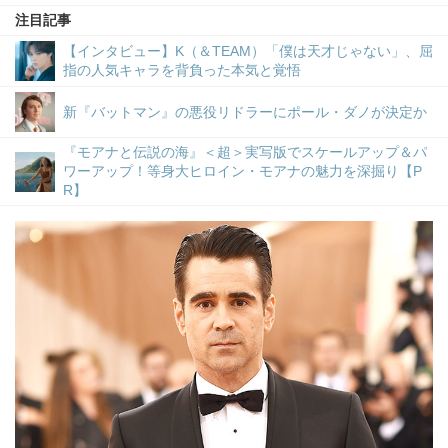
注目記事
【インタビュー】K（＆TEAM）「僕は天才じゃない」、屈
指の人気キャラを背負った本気と覚悟
新『バットマン』の悪役リドラーにポール・ダノが決定か
『モアナと伝説の海』＜超＞実写版でスケールアップ＆パ
ワーアップ！等身大ヒロイン・モアナの魅力を深掘り【P
R】