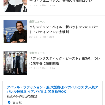
ー”J・フェニックス、共演の可能性はナシ
2019.9.11 Wed 14:15
最新ニュース
クリスチャン・ベイル、新バットマンのロバー
ト・パティンソンに太鼓判
2019.9.10 Tue 13:30
最新ニュース
『ファンタスティック・ビースト』第3弾、つい
に来年春に撮影開始
2019.11.6 Wed 12:20
アパレル・ファッション・服/大阪府/あべのハルカス 大人気ア
パレル雑貨屋 イアパピヨネ 私服勤務OK
株式会社WILLWORKS
東京都