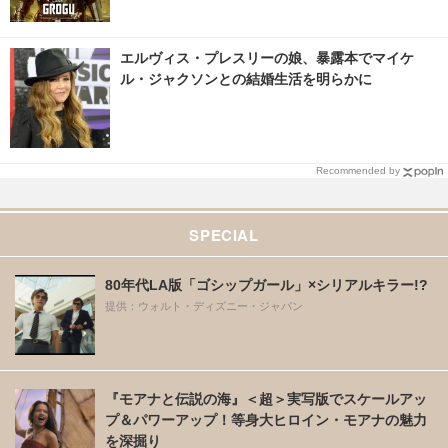
エルヴィス・プレスリーの娘、暴露本でマイケ
ル・ジャクソンとの結婚生活を明らかに
Recommended by
SPECIAL
80年代LA版「ゴシップガール」×シリアルキラー!?
提供：ウォルト・ディズニー・ジャパン
『モアナと伝説の海』＜超＞実写版でスケールアッ
プ＆パワーアップ！等身大ヒロイン・モアナの魅力
を深掘り