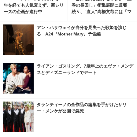
年を経ても人気衰えず、新シリ
巻の長回し」衝撃展開に反響
ーズの企画が進行中
続々、“直人”高橋文哉には「マ
ジで読めない」謎深まる「Tシ
ャツが乾くまで」5話
アン・ハサウェイが自分を見失った歌姫を演じ
る A24『Mother Mary』予告編
ライアン・ゴスリング、7歳年上のエヴァ・メンデ
スとディズニーランドでデート
タランティーノの全作品の編集を手がけたサリ
ー・メンケが公園で急死