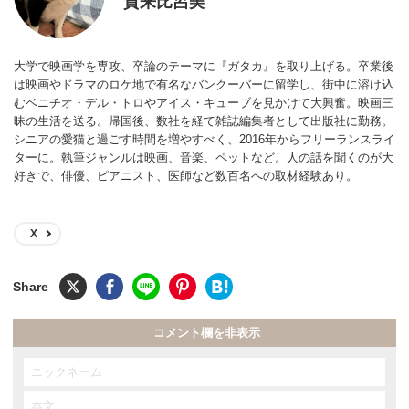
賀来比呂美
大学で映画学を専攻、卒論のテーマに『ガタカ』を取り上げる。卒業後
は映画やドラマのロケ地で有名なバンクーバーに留学し、街中に溶け込
むベニチオ・デル・トロやアイス・キューブを見かけて大興奮。映画三
昧の生活を送る。帰国後、数社を経て雑誌編集者として出版社に勤務。
シニアの愛猫と過ごす時間を増やすべく、2016年からフリーランスライ
ターに。執筆ジャンルは映画、音楽、ペットなど。人の話を聞くのが大
好きで、俳優、ピアニスト、医師など数百名への取材経験あり。
X
コメント欄を非表示