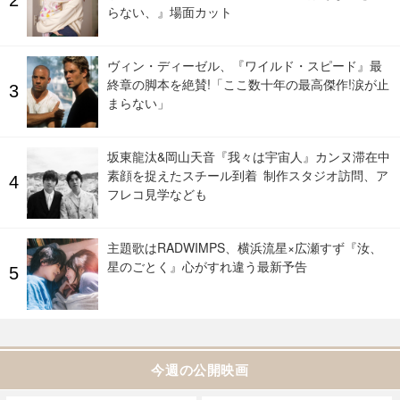
らない、』場面カット
ヴィン・ディーゼル、『ワイルド・スピード』最
終章の脚本を絶賛!「ここ数十年の最高傑作!涙が止
まらない」
坂東龍汰&岡山天音『我々は宇宙人』カンヌ滞在中
素顔を捉えたスチール到着 制作スタジオ訪問、ア
フレコ見学なども
主題歌はRADWIMPS、横浜流星×広瀬すず『汝、
星のごとく』心がすれ違う最新予告
今週の公開映画