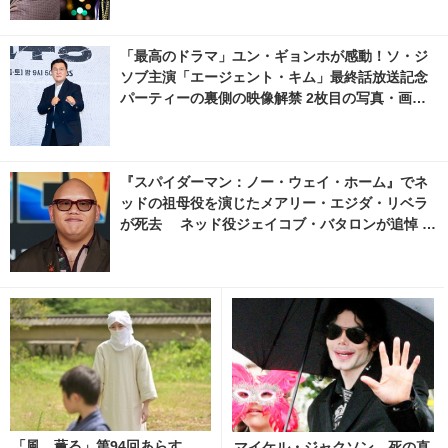
「最高のドラマ」ユン・ギョンホが感動！ソ・ジ
ソブ主演「エージェント・キム」最終話放送記念
パーティーの裏側の映像解禁 2枚目の写真・画像 |
cinemacafe.net
『スパイダーマン：ノー・ウェイ・ホーム』でネ
ッドの祖母役を演じたメアリー・エジダ・リベラ
が死去 ネッド役ジェイコブ・バタロンが追悼 1
枚目の写真・画像 | cinemacafe.net
「風、薫る」第94回あらす
マイケル・ジャクソン、死の直