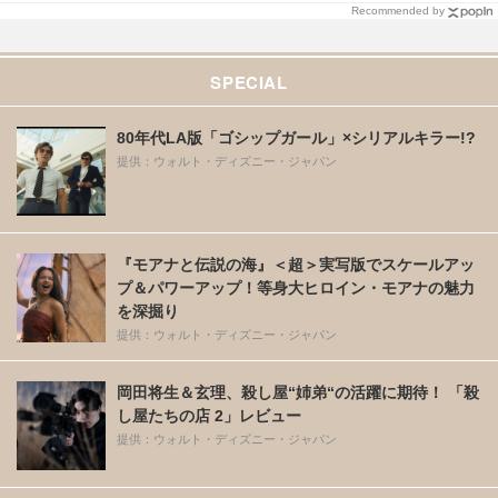
Recommended by
SPECIAL
80年代LA版「ゴシップガール」×シリアルキラー!?
提供：ウォルト・ディズニー・ジャパン
『モアナと伝説の海』＜超＞実写版でスケールアッ
プ＆パワーアップ！等身大ヒロイン・モアナの魅力
を深掘り
提供：ウォルト・ディズニー・ジャパン
岡田将生＆玄理、殺し屋“姉弟“の活躍に期待！ 「殺
し屋たちの店 2」レビュー
提供：ウォルト・ディズニー・ジャパン