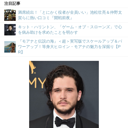
注目記事
満席続出！「とにかく役者が全員いい」池松壮亮＆仲野太
賀らに熱い口コミ『開戦前夜』
キット・ハリントン、「ゲーム・オブ・スローンズ」で心
を病み助けを求めたことを明かす
『モアナと伝説の海』＜超＞実写版でスケールアップ＆パ
ワーアップ！等身大ヒロイン・モアナの魅力を深掘り【P
R】