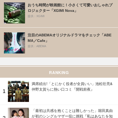
おうち時間が映画館に！小さくて可愛いおしゃれプ
ロジェクター「XGIMI Nova」
提供：XGIMI
注目のABEMAオリジナルドラマをチェック「ABE
MA／Cafe」
提供：ABEMA
RANKING
満席続出!「とにかく役者が全員いい」池松壮亮&
仲野太賀らに熱い口コミ『開戦前夜』
「最初は共感を抱くことは難しかった」堀田真由
が初のシングルマザー役に挑戦『私はあなたを知