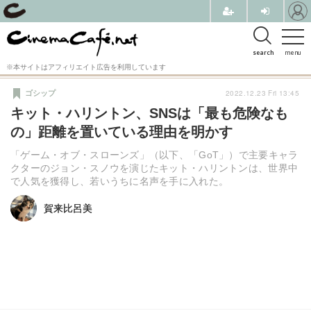
search
menu
※本サイトはアフィリエイト広告を利用しています
2022.12.23 Fri 13:45
ゴシップ
キット・ハリントン、SNSは「最も危険なも
の」距離を置いている理由を明かす
「ゲーム・オブ・スローンズ」（以下、「GoT」）で主要キャラ
クターのジョン・スノウを演じたキット・ハリントンは、世界中
で人気を獲得し、若いうちに名声を手に入れた。
賀来比呂美
賀来比呂美