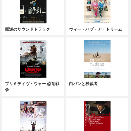
叛逆のサウンドトラック
ウィー・ハブ・ア・ドリーム
プリミティヴ・ウォー 恐竜戦
白パンと独裁者
争