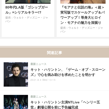
80年代LA版「ゴシップガー
『モアナと伝説の海』＜超＞
ル」×シリアルキラー!?
実写版でスケールアップ＆パ
ワーアップ！等身大ヒロイ
提供：ウォルト・ディズニー・ジャ
パン
ン・モアナの魅力を深掘り
提供：ウォルト・ディズニー・ジャ
パン
関連記事
最新ニュース
キット・ハリントン、「ゲーム・オブ・スローン
ズ」で心を病み助けを求めたことを明かす
2021.8.4 Wed 13:15
最新ニュース
キット・ハリントン主演NTLive「ヘンリー五
世」劇場公開を前に予告編完成