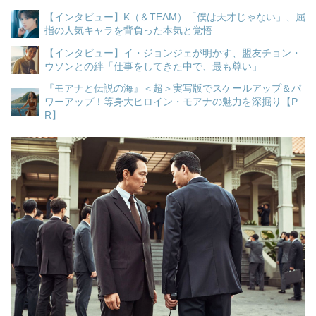
【インタビュー】K（＆TEAM）「僕は天才じゃない」、屈
指の人気キャラを背負った本気と覚悟
【インタビュー】イ・ジョンジェが明かす、盟友チョン・
ウソンとの絆「仕事をしてきた中で、最も尊い」
『モアナと伝説の海』＜超＞実写版でスケールアップ＆パ
ワーアップ！等身大ヒロイン・モアナの魅力を深掘り【P
R】