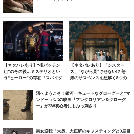
【ネタバレあり】“指パッチン
【ネタバレあり】「シスター
組”のその後…ミステリオとい
ズ」“ながら見”させない!? 怒
う“ヒーロー”の存在『スパイダ
涛のサスペンスを紐解く8つの
ーマン：FFH』の魅力に迫る
キーワード
沼へようこそ！銀河一キュートなグローグーと"マ
ンドー"パパの映画『マンダロリアン＆グローグ
ー』がSW初心者にもぶっ刺さり
男女逆転「大奥」大正解のキャスティングと3度目