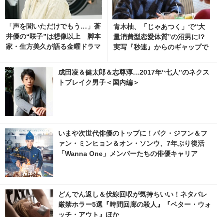
「声を聞いただけでもう…」蒼
青木柚、「じゃあつく」で“大
井優の“咲子”は想像以上 脚本
量消費型恋愛体質”の沼男に!?
家・生方美久が語る金曜ドラマ
実写『秒速』からのギャップで
「Tシャツが乾くまで」
ファン爆増中
成田凌＆健太郎＆志尊淳…2017年“七人”のネクス
トブレイク男子＜国内編＞
いまや次世代俳優のトップに！パク・ジフン＆フ
ァン・ミンヒョン＆オン・ソンウ、7年ぶり復活
「Wanna One」メンバーたちの俳優キャリア
どんでん返し＆伏線回収が気持ちいい！ネタバレ
厳禁ホラー5選『時間回廊の殺人』『ベター・ウォ
ッチ・アウト』ほか