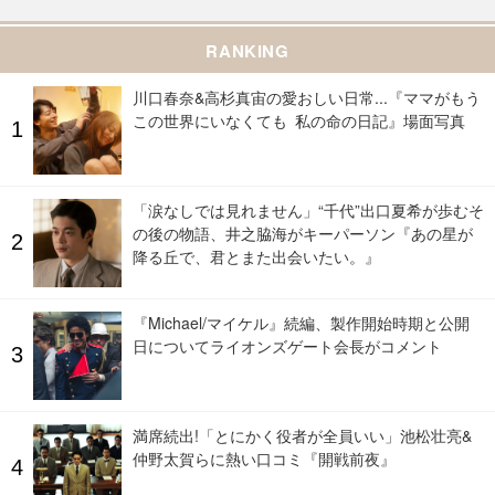
RANKING
川口春奈&高杉真宙の愛おしい日常...『ママがもう
この世界にいなくても 私の命の日記』場面写真
「涙なしでは見れません」“千代”出口夏希が歩むそ
の後の物語、井之脇海がキーパーソン『あの星が
降る丘で、君とまた出会いたい。』
『Michael/マイケル』続編、製作開始時期と公開
日についてライオンズゲート会長がコメント
満席続出!「とにかく役者が全員いい」池松壮亮&
仲野太賀らに熱い口コミ『開戦前夜』