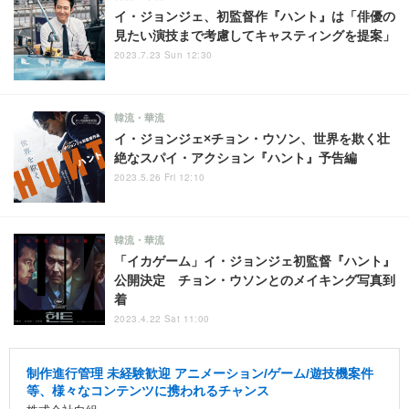
イ・ジョンジェ、初監督作『ハント』は「俳優の
見たい演技まで考慮してキャスティングを提案」
2023.7.23 Sun 12:30
韓流・華流
イ・ジョンジェ×チョン・ウソン、世界を欺く壮
絶なスパイ・アクション『ハント』予告編
2023.5.26 Fri 12:10
韓流・華流
「イカゲーム」イ・ジョンジェ初監督『ハント』
公開決定 チョン・ウソンとのメイキング写真到
着
2023.4.22 Sat 11:00
制作進行管理 未経験歓迎 アニメーション/ゲーム/遊技機案件
等、様々なコンテンツに携われるチャンス