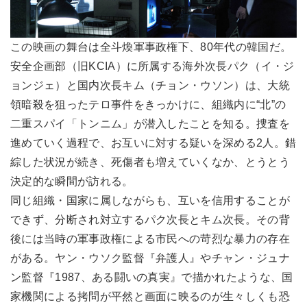
この映画の舞台は全斗煥軍事政権下、80年代の韓国だ。
安全企画部（旧KCIA）に所属する海外次長パク（イ・ジ
ョンジェ）と国内次長キム（チョン・ウソン）は、大統
領暗殺を狙ったテロ事件をきっかけに、組織内に“北”の
二重スパイ「トンニム」が潜入したことを知る。捜査を
進めていく過程で、お互いに対する疑いを深める2人。錯
綜した状況が続き、死傷者も増えていくなか、とうとう
決定的な瞬間が訪れる。
同じ組織・国家に属しながらも、互いを信用することが
できず、分断され対立するパク次長とキム次長。その背
後には当時の軍事政権による市民への苛烈な暴力の存在
がある。ヤン・ウソク監督『弁護人』やチャン・ジュナ
ン監督『1987、ある闘いの真実』で描かれたような、国
家機関による拷問が平然と画面に映るのが生々しくも恐