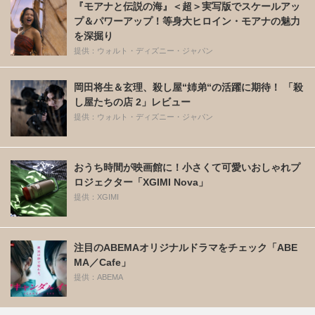
『モアナと伝説の海』＜超＞実写版でスケールアッ
プ＆パワーアップ！等身大ヒロイン・モアナの魅力
を深掘り
提供：ウォルト・ディズニー・ジャパン
岡田将生＆玄理、殺し屋“姉弟“の活躍に期待！ 「殺
し屋たちの店 2」レビュー
提供：ウォルト・ディズニー・ジャパン
おうち時間が映画館に！小さくて可愛いおしゃれプ
ロジェクター「XGIMI Nova」
提供：XGIMI
注目のABEMAオリジナルドラマをチェック「ABE
MA／Cafe」
提供：ABEMA