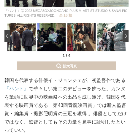
『ハント』ⓒ 2022 MEGABOXJOONGANG PLUS M, ARTIST STUDIO & SANAI PIC
全 16 枚
TURES, ALL RIGHTS RESERVED.
‹
1
/
4
拡大写真
韓国を代表する俳優イ・ジョンジェが、初監督作である
『ハント』
で華々しい第二のデビューを飾った。カンヌ
を筆頭に世界中の映画祭への出品を成し遂げ、韓国を代
表する映画賞である「第43回青龍映画賞」では新人監督
賞・編集賞・撮影照明賞の三冠を獲得 。俳優としてだけ
ではなく、監督としてもその力量を見事に証明したとい
っていい。