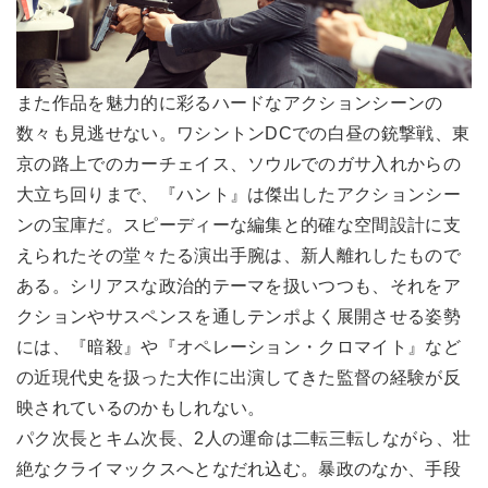
また作品を魅力的に彩るハードなアクションシーンの
数々も見逃せない。ワシントンDCでの白昼の銃撃戦、東
京の路上でのカーチェイス、ソウルでのガサ入れからの
大立ち回りまで、『ハント』は傑出したアクションシー
ンの宝庫だ。スピーディーな編集と的確な空間設計に支
えられたその堂々たる演出手腕は、新人離れしたもので
ある。シリアスな政治的テーマを扱いつつも、それをア
クションやサスペンスを通しテンポよく展開させる姿勢
には、『暗殺』や『オペレーション・クロマイト』など
の近現代史を扱った大作に出演してきた監督の経験が反
映されているのかもしれない。
パク次長とキム次長、2人の運命は二転三転しながら、壮
絶なクライマックスへとなだれ込む。暴政のなか、手段