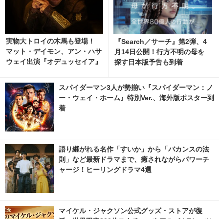
実物大トロイの木馬も登場！
『Search／サーチ』第2弾、4
マット・デイモン、アン・ハサ
月14日公開！行方不明の母を
ウェイ出演『オデュッセイア』
探す日本版予告も到着
壮大なスケール思わせる新場面
写真 5枚目の写真・画像 | ci
スパイダーマン3人が勢揃い『スパイダーマン：ノ
nemacafe.net
ー・ウェイ・ホーム』特別Ver.、海外版ポスター到
着
語り継がれる名作「すいか」から「バカンスの法
則」など最新ドラマまで、癒されながらパワーチ
ャージ！ヒーリングドラマ4選
マイケル・ジャクソン公式グッズ・ストアが復