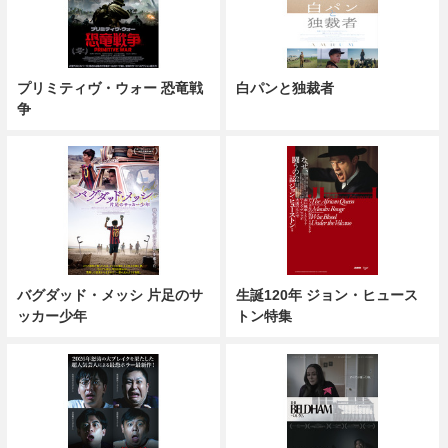
プリミティヴ・ウォー 恐竜戦
白パンと独裁者
争
バグダッド・メッシ 片足のサ
生誕120年 ジョン・ヒュース
ッカー少年
トン特集