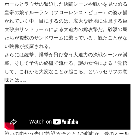
ポールとラウサの緊迫した決闘シーンや戦いを見つめる
皇帝の娘イルーラン（フローレンス・ピュー）の姿が描
かれていく中、目にするのは、広大な砂地に生息する巨
大砂虫サンドワームによる大迫力の総攻撃だ。砂漠の民
たちが複数のサンドワームに乗っている、観たことがな
い映像が披露される。
さらには銃撃、爆撃が飛び交う大迫力の決戦シーンが満
載。そして予告の終盤で流れる、謎の女性による「覚悟
して、これから大変なことが起こる」というセリフの意
味とは…。
戦いの向かう先は“希望”かそれとも“破滅”か。夢のオール