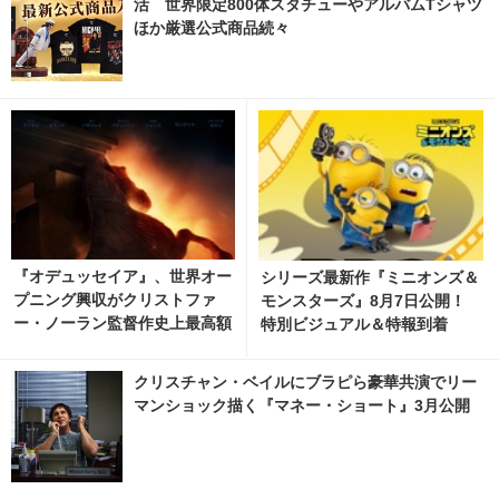
活 世界限定800体スタチューやアルバムTシャツ
ほか厳選公式商品続々
『オデュッセイア』、世界オー
シリーズ最新作『ミニオンズ＆
プニング興収がクリストファ
モンスターズ』8月7日公開！
ー・ノーラン監督作史上最高額
特別ビジュアル＆特報到着
を達成
クリスチャン・ベイルにブラピら豪華共演でリー
マンショック描く『マネー・ショート』3月公開