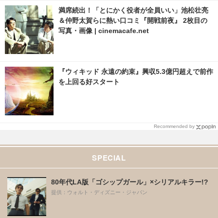
満席続出！「とにかく役者が全員いい」池松壮亮
＆仲野太賀らに熱い口コミ『開戦前夜』 2枚目の
写真・画像 | cinemacafe.net
『ウィキッド 永遠の約束』興収5.3億円超えで前作
を上回る好スタート
Recommended by
SPECIAL
80年代LA版「ゴシップガール」×シリアルキラー!?
提供：ウォルト・ディズニー・ジャパン