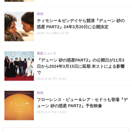
映画
ティモシー＆ゼンデイヤら競演『デューン 砂の
惑星 PART2』24年3月20日に公開決定
2023.10.4 Wed 10:00
最新ニュース
『デューン 砂の惑星PART2』の公開日が11月3
日から2024年3月15日に延期 米ストによる影響
で
2023.8.25 Fri 16:00
映画
フローレンス・ピュー＆レア・セドゥも登場『デ
ューン 砂の惑星 PART2』予告映像
2023.5.4 Thu 10:55