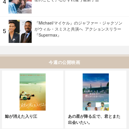
『Michael/マイケル』のジャファー・ジャクソン
がウィル・スミスと共演へ アクションスリラー
『Supermax』
今週の公開映画
鯨が消えた入り江
あの星が降る丘で、君とまた
出会いたい。