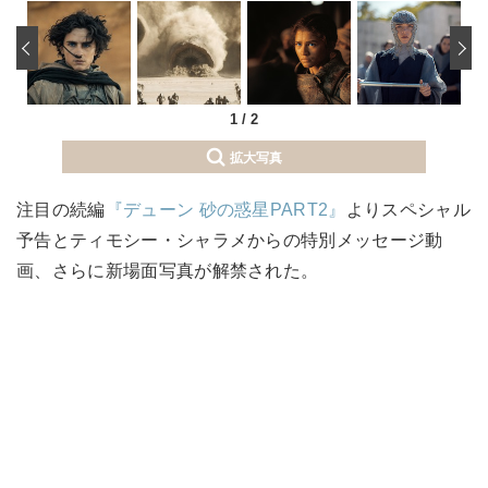
‹
1
/
2
拡大写真
注目の続編
『デューン 砂の惑星PART2』
よりスペシャル
予告とティモシー・シャラメからの特別メッセージ動
画、さらに新場面写真が解禁された。