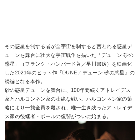
その惑星を制する者が全宇宙を制すると言われる惑星デ
ューンを舞台に壮大な宇宙戦争を描いた「デューン 砂の
惑星」（フランク・ハンバード著／早川書房）を映画化
した2021年のヒット作『DUNE／デューン 砂の惑星』の
続編となる本作。
砂の惑星デューンを舞台に、100年間続くアトレイデス
家とハルコンネン家の壮絶な戦い。ハルコンネン家の策
略により一族全員を殺され、唯一生き残ったアトレイデ
ス家の後継者・ポールの復讐がついに始まる。