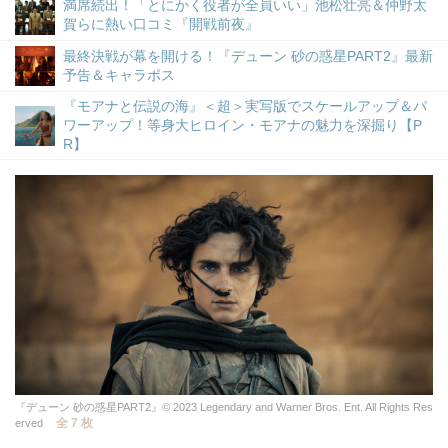
満席続出！「とにかく役者が全員いい」池松壮亮＆仲野太
賀らに熱い口コミ『開戦前夜』
最終決戦が幕を開ける！『デューン 砂の惑星PART2』最新
予告＆キャラポス
『モアナと伝説の海』＜超＞実写版でスケールアップ＆パ
ワーアップ！等身大ヒロイン・モアナの魅力を深掘り【P
R】
『デューン 砂の惑星PART2』© 2023 Legendary and Warner Bros. Ent. All Rights Res
全 7 枚
erved