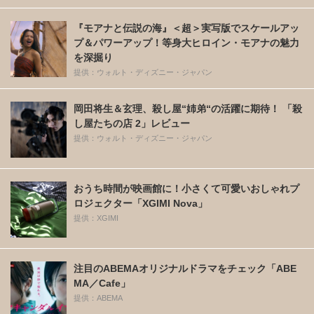
『モアナと伝説の海』＜超＞実写版でスケールアッ
プ＆パワーアップ！等身大ヒロイン・モアナの魅力
を深掘り
提供：ウォルト・ディズニー・ジャパン
岡田将生＆玄理、殺し屋“姉弟“の活躍に期待！ 「殺
し屋たちの店 2」レビュー
提供：ウォルト・ディズニー・ジャパン
おうち時間が映画館に！小さくて可愛いおしゃれプ
ロジェクター「XGIMI Nova」
提供：XGIMI
注目のABEMAオリジナルドラマをチェック「ABE
MA／Cafe」
提供：ABEMA