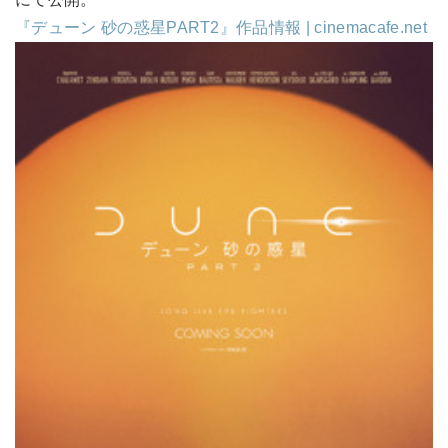
『デューン 砂の惑星PART2』作品情報 | cinemacafe.net