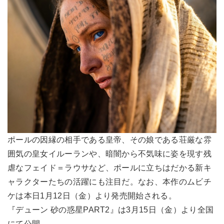
ポールの因縁の相手である皇帝、その娘である荘厳な雰
囲気の皇女イルーランや、暗闇から不気味に姿を現す残
虐なフェイド＝ラウサなど、ポールに立ちはだかる新キ
ャラクターたちの活躍にも注目だ。なお、本作のムビチ
ケは本日1月12日（金）より発売開始される。
『デューン 砂の惑星PART2』は3月15日（金）より全国
にて公開。