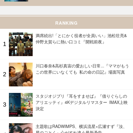
RANKING
満席続出!「とにかく役者が全員いい」池松壮亮&
仲野太賀らに熱い口コミ『開戦前夜』
川口春奈&高杉真宙の愛おしい日常...『ママがもう
この世界にいなくても 私の命の日記』場面写真
スタジオジブリ『耳をすませば』『借りぐらしの
アリエッティ』4Kデジタルリマスター IMAX上映
決定
主題歌はRADWIMPS、横浜流星×広瀬すず『汝、
星のごとく』心がすれ違う最新予告