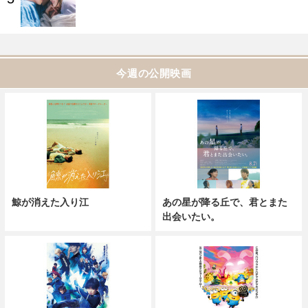
今週の公開映画
鯨が消えた入り江
あの星が降る丘で、君とまた
出会いたい。