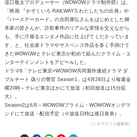
堤口敬太プロデューサー（WOWOWドラマ制作部）は、
「映画 『かぞくいろ RAILWAYS わたしたちの出発』や
『バースデーカード』の吉田康弘さんをはじめとした脚
本家の皆さんが、詐欺事件のリアルな実情を交えながら
も、手に汗握るエンタメ作品に仕上げてくださっていま
す」と、社会派ドラマやサスペンス作品を多く手掛けて
きたWOWOWとテレビ東京が初めて組んだクライム・エ
ンターテインメントをアピールした。
ドラマ8「テレビ東京×WOWOW共同製作連続ドラマ ダ
ブルチート 偽りの警官 Season1」は4月26日より毎週金
曜20時～テレビ東京ほかにて放送（初回放送は15分拡
大）。
Season2は6月～WOWOWプライム・WOWOWオンデマ
ンドにて放送・配信予定（※放送日時は後日発表）。
《シネマカフェ編集部》