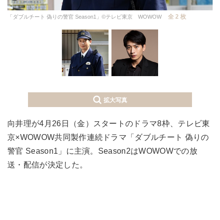
全 2 枚
「ダブルチート 偽りの警官 Season1」©テレビ東京 WOWOW
拡大写真
向井理が4月26日（金）スタートのドラマ8枠、テレビ東
京×WOWOW共同製作連続ドラマ「ダブルチート 偽りの
警官 Season1」に主演。Season2はWOWOWでの放
送・配信が決定した。