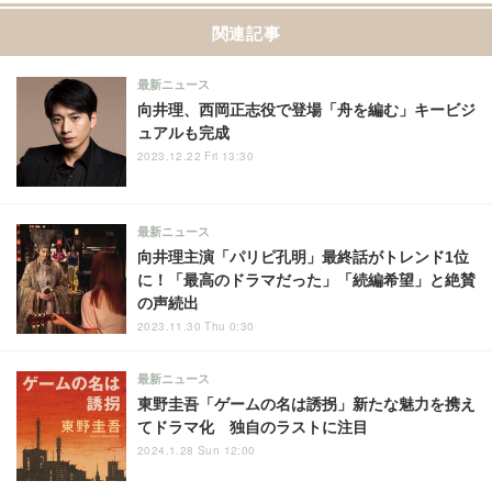
関連記事
最新ニュース
向井理、西岡正志役で登場「舟を編む」キービジ
ュアルも完成
2023.12.22 Fri 13:30
最新ニュース
向井理主演「パリピ孔明」最終話がトレンド1位
に！「最高のドラマだった」「続編希望」と絶賛
の声続出
2023.11.30 Thu 0:30
最新ニュース
東野圭吾「ゲームの名は誘拐」新たな魅力を携え
てドラマ化 独自のラストに注目
2024.1.28 Sun 12:00