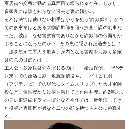
商店街の交番に勤める真面目で頼られる存在。しかし、
多家良には誰も知らない過去と裏の顔が...。
それは法では裁けない相手ばかりを狙う“詐欺師K”。かつ
ての多家良はとある大物詐欺師を追う捜査二課の刑事だ
った。彼は、なぜ警察官でありながら詐欺師の仮面をか
ぶることになったのか!? その裏に隠された過去とは？
法を超えて悪人を欺き、身内となる警察をも欺く多家
良の真の目的とは...。
主人公・多家良啓介を演じるのは、「婚活探偵」（BSテ
レ東）での婚活に励む敏腕探偵役や、「パリピ孔明」
（フジテレビ）での現代にタイムスリップした天才軍師
役など、個性豊かな役柄を演じてきた向井理。約2年ぶり
のテレ東連続ドラマ主演となる今作では、近年演じてき
た役柄と雰囲気が異なる二つの顔を持つ主人公に挑戦す
る。