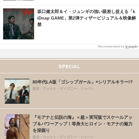
坂口健太郎＆イ・ジュンギの強い眼差し捉える「k
iDnap GAME」第2弾ティザービジュアル＆映像解
禁
Recommended by
SPECIAL
80年代LA版「ゴシップガール」×シリアルキラー!?
提供：ウォルト・ディズニー・ジャパン
『モアナと伝説の海』＜超＞実写版でスケールアッ
プ＆パワーアップ！等身大ヒロイン・モアナの魅力
を深掘り
提供：ウォルト・ディズニー・ジャパン