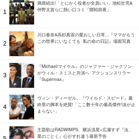
満席続出!「とにかく役者が全員いい」池松壮亮&
仲野太賀らに熱い口コミ『開戦前夜』
川口春奈&高杉真宙の愛おしい日常...『ママがもう
この世界にいなくても 私の命の日記』場面写真
『Michael/マイケル』のジャファー・ジャクソン
がウィル・スミスと共演へ アクションスリラー
『Supermax』
ヴィン・ディーゼル、『ワイルド・スピード』最
終章の脚本を絶賛!「ここ数十年の最高傑作!涙が止
まらない」
主題歌はRADWIMPS、横浜流星×広瀬すず『汝、
星のごとく』心がすれ違う最新予告