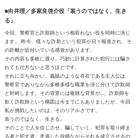
■向井理／多家良啓介役「
装うのではなく、生き
る」
今回、警察官と詐欺師という相容れない役を同時に演じ
ます。 昨今、様々な詐欺という犯罪が日々報道され、そ
の距離が近付いている感覚があります。
その内容も多岐に渡り、巧妙に計算された犯行には騙さ
れても仕方ないと思うほどです。
それに立ち向かい、義賊のような存在である主人公は、
警察官でありながら多種多様な職業を演じ分けて詐欺師
と対峙します。その背景には複雑な背景が...。詐欺師を
欺く詐欺師という構図は今までにもありましたが、今回
私が挑戦したいのは、そのリアルさです。
装うのではなく、生きる。
そのことで人を信じさせ、騙していく。犯罪を取り締ま
る者と犯す者。矛盾した役柄ながらそれを成立させるの