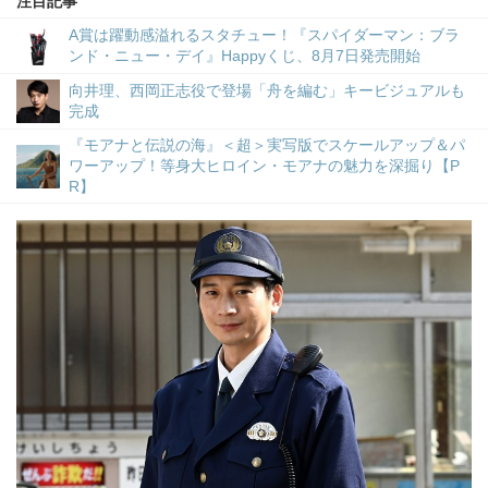
注目記事
A賞は躍動感溢れるスタチュー！『スパイダーマン：ブラ
ンド・ニュー・デイ』Happyくじ、8月7日発売開始
向井理、西岡正志役で登場「舟を編む」キービジュアルも
完成
『モアナと伝説の海』＜超＞実写版でスケールアップ＆パ
ワーアップ！等身大ヒロイン・モアナの魅力を深掘り【P
R】