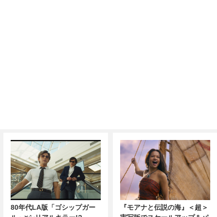
80年代LA版「ゴシップガー
『モアナと伝説の海』＜超＞