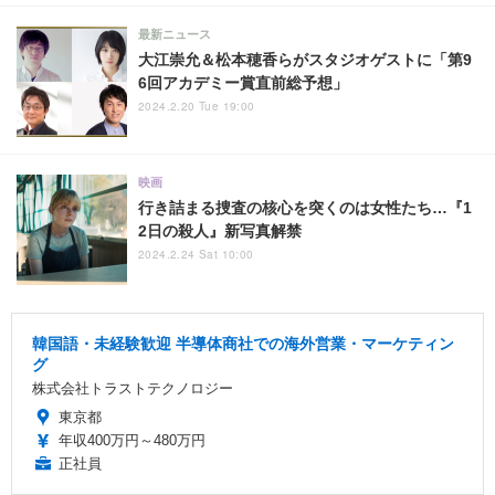
最新ニュース
大江崇允＆松本穂香らがスタジオゲストに「第9
6回アカデミー賞直前総予想」
2024.2.20 Tue 19:00
映画
行き詰まる捜査の核心を突くのは女性たち…『1
2日の殺人』新写真解禁
2024.2.24 Sat 10:00
韓国語・未経験歓迎 半導体商社での海外営業・マーケティン
グ
株式会社トラストテクノロジー
東京都
年収400万円～480万円
正社員