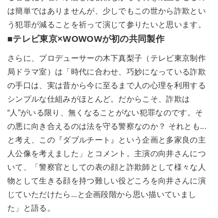
は簡単ではありませんが、少しでもこの世から詐欺とい
う犯罪が減ることを祈って演じて参りたいと思います。
■
テレビ東京×WOWOWが初の共同製作
さらに、プロデューサーの木下真梨子（テレビ東京制作
局ドラマ室）は「時代に合わせ、巧妙になっている詐欺
の手口は、実は昔から今に至るまで人の心理を利用する
シンプルな仕組みがほとんど。だからこそ、詐欺は
“人”がいる限り、無くなることがない犯罪なのです。そ
の悪に向き合えるのは法を守る警察なのか？ それとも...
と考え、この『ダブルチート』という企画と多家良の主
人公像を考えました」とコメント。主演の向井さんにつ
いて、「警察官としての表の顔と詐欺師として様々な人
物として生きる顔を持つ難しい役どころを向井さんに演
じていただけたら...と企画段階から思い描いていまし
た」と語る。