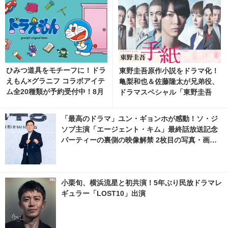
ひみつ道具をモチーフに！ドラ
東野圭吾原作小説をドラマ化！
えもん×グラニフ コラボアイテ
亀梨和也＆佐藤隆太が兄弟役、
ム全20種類が予約受付中！8月
ドラマスペシャル「東野圭吾
11日より発売
手紙」再放送
「最高のドラマ」ユン・ギョンホが感動！ソ・ジ
ソブ主演「エージェント・キム」最終話放送記念
パーティーの裏側の映像解禁 2枚目の写真・画像 |
cinemacafe.net
小栗旬、横浜流星と初共演！5年ぶり民放ドラマレ
ギュラー「LOST10」出演