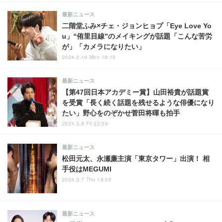
最新ニュース
二階堂ふみ×チェ・ジョンヒョプ「Eye Love Yo
u」“侑里目線”のメイキングが話題「こんな苦労
が」「カメラになりたい」
2024.2.19 Mon 18:15
最新ニュース
【第47回日本アカデミー賞】山田裕貴が話題賞
を受賞「長く続く話題を残せるような俳優になり
たい」野心をのぞかせ菅田将暉も拍手
2024.3.8 Fri 22:59
最新ニュース
松田元太、永瀬廉主演「東京タワー」出演！ 相
手役はMEGUMI
2024.3.7 Thu 18:00
最新ニュース