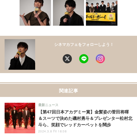
シネマカフェをフォローしよう！
関連記事
最新ニュース
【第47回日本アカデミー賞】金髪姿の菅田将暉
＆スーツで決めた磯村勇斗＆プレゼンター松村北
斗ら、笑顔でレッドカーペットを闊歩
2024.3.8 Fri 18:08