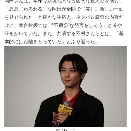
岡田さんは、本作で新境地となる凶悪な殺人犯を演じ、
「悪悪（わるわる）な岡田が全開で（笑）。新しい一面
を見せられた」と確かな手応え。ネタバレ厳禁の内容だ
けに、舞台挨拶では「“不適切”な発言をしそう」と冷や
汗をかいていた。また、共演する羽村さんらとは、「基
本的には距離をとっていた」とふり返った。