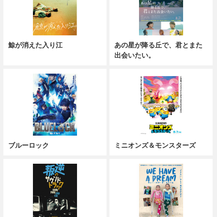
鯨が消えた入り江
あの星が降る丘で、君とまた
出会いたい。
ブルーロック
ミニオンズ＆モンスターズ