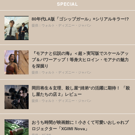
SPECIAL
80年代LA版「ゴシップガール」×シリアルキラー!?
提供：ウォルト・ディズニー・ジャパン
『モアナと伝説の海』＜超＞実写版でスケールアッ
プ＆パワーアップ！等身大ヒロイン・モアナの魅力
を深掘り
提供：ウォルト・ディズニー・ジャパン
岡田将生＆玄理、殺し屋“姉弟“の活躍に期待！ 「殺
し屋たちの店 2」レビュー
提供：ウォルト・ディズニー・ジャパン
おうち時間が映画館に！小さくて可愛いおしゃれプ
ロジェクター「XGIMI Nova」
提供：XGIMI