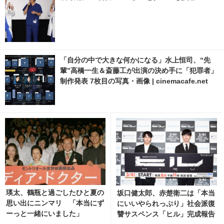
「自分の中で大きな何かになる」水上恒司、“先
輩”高橋一生＆斎藤工が出演の決め手に「犯罪者」
制作発表 7枚目の写真・画像 | cinemacafe.net
瑛太、鶴瓶と過ごしたひと夏の
坂口健太郎、赤楚衛二は「本当
思い出にニンマリ 「本当にず
にいいやられっぷり」社会派復
ーっと一緒にいました」
讐サスペンス「ヒル」完成報告