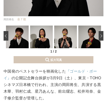
全 7 枚
岡田将生
‹
1
/
2
拡大写真
中国発のベストセラーを映画化した
『ゴールド・ボー
イ』
の公開記念舞台挨拶が3月9日（土）、東京・TOHO
シネマズ日本橋で行われ、主演の岡田将生、共演する黒
木華、羽村仁成、星乃あんな、前出燿志、松井玲奈、金
子修介監督が登壇した。