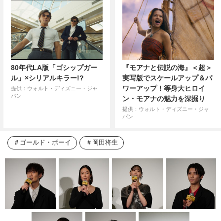
80年代LA版「ゴシップガー
『モアナと伝説の海』＜超＞
ル」×シリアルキラー!?
実写版でスケールアップ＆パ
ワーアップ！等身大ヒロイ
提供：ウォルト・ディズニー・ジャ
パン
ン・モアナの魅力を深掘り
提供：ウォルト・ディズニー・ジャ
パン
ゴールド・ボーイ
岡田将生