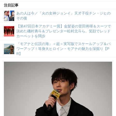
注目記事
あの人は今／『火の女神ジョンイ』天才子役チン・ジヒの
その後
【第47回日本アカデミー賞】金髪姿の菅田将暉＆スーツで
決めた磯村勇斗＆プレゼンター松村北斗ら、笑顔でレッド
カーペットを闊歩
『モアナと伝説の海』＜超＞実写版でスケールアップ＆パ
ワーアップ！等身大ヒロイン・モアナの魅力を深掘り【P
R】