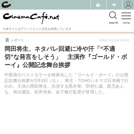
search
menu
※本サイトはアフィリエイト広告を利用しています
2024.3.9 Sat 18:20
レポート
岡田将生、ネタバレ回避に冷や汗「“不適
切”な発言をしそう」 主演作『ゴールド・ボ
ーイ』公開記念舞台挨拶
中国発のベストセラーを映画化した『ゴールド・ボーイ』の公開
記念舞台挨拶が3月9日（土）、東京・TOHOシネマズ日本橋で行
われ、主演の岡田将生、共演する黒木華、羽村仁成、星乃あん
な、前出燿志、松井玲奈、金子修介監督が登壇した。