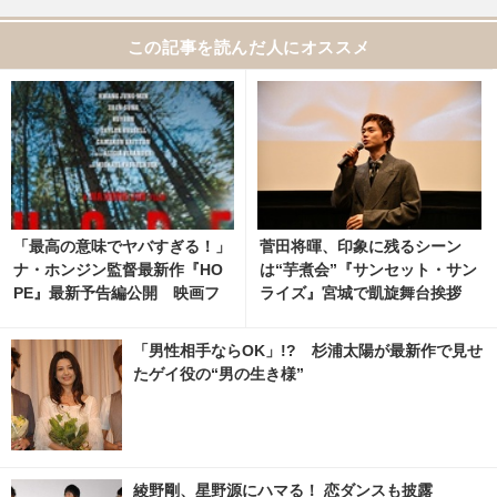
この記事を読んだ人にオススメ
「最高の意味でヤバすぎる！」
菅田将暉、印象に残るシーン
ナ・ホンジン監督最新作『HO
は“芋煮会”『サンセット・サン
PE』最新予告編公開 映画フ
ライズ』宮城で凱旋舞台挨拶
ァン騒然
「男性相手ならOK」!? 杉浦太陽が最新作で見せ
たゲイ役の“男の生き様”
綾野剛、星野源にハマる！ 恋ダンスも披露