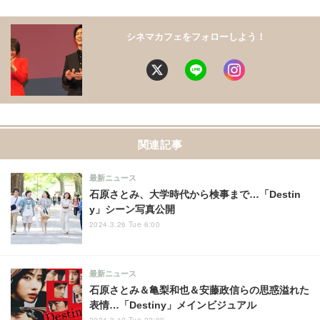
シネマカフェをフォローしよう！
関連記事
最新ニュース
石原さとみ、大学時代から検事まで…「Destin
y」シーン写真公開
2024.3.26 Tue 6:00
最新ニュース
石原さとみ＆亀梨和也＆安藤政信らの思惑溢れた
表情…「Destiny」メインビジュアル