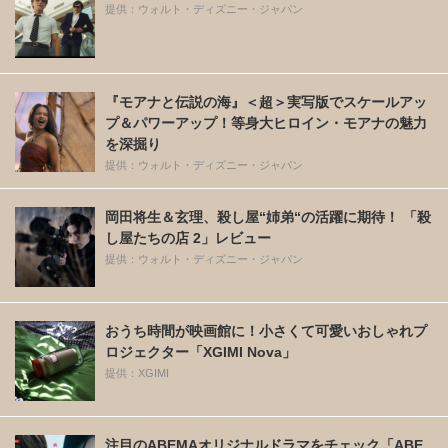
提供：ウォルト・ディズニー・ジャパン
『モアナと伝説の海』＜超＞実写版でスケールアッ
プ＆パワーアップ！等身大ヒロイン・モアナの魅力
を深掘り
提供：ウォルト・ディズニー・ジャパン
岡田将生＆玄理、殺し屋“姉弟“の活躍に期待！ 「殺
し屋たちの店 2」レビュー
提供：ウォルト・ディズニー・ジャパン
おうち時間が映画館に！小さくて可愛いおしゃれプ
ロジェクター「XGIMI Nova」
提供：XGIMI
注目のABEMAオリジナルドラマをチェック「ABE