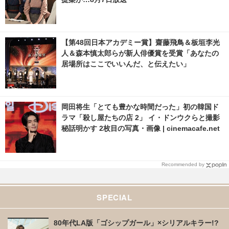
【第48回日本アカデミー賞】齋藤飛鳥＆板垣李光
人＆森本慎太郎らが新人俳優賞を受賞「あなたの
居場所はここでいいんだ、と伝えたい」
岡田将生「とても豊かな時間だった」初の韓国ド
ラマ「殺し屋たちの店 2」 イ・ドンウクらと撮影
秘話明かす 2枚目の写真・画像 | cinemacafe.net
Recommended by
SPECIAL
80年代LA版「ゴシップガール」×シリアルキラー!?