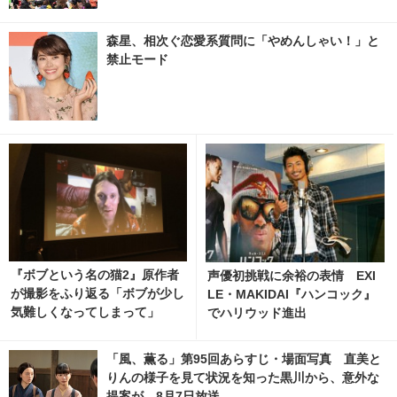
森星、相次ぐ恋愛系質問に「やめんしゃい！」と
禁止モード
『ボブという名の猫2』原作者
声優初挑戦に余裕の表情 EXI
が撮影をふり返る「ボブが少し
LE・MAKIDAI『ハンコック』
気難しくなってしまって」
でハリウッド進出
「風、薫る」第95回あらすじ・場面写真 直美と
りんの様子を見て状況を知った黒川から、意外な
提案が…8月7日放送