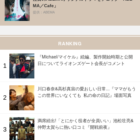
MA／Cafe」
提供：ABEMA
RANKING
『Michael/マイケル』続編、製作開始時期と公開
日についてライオンズゲート会長がコメント
川口春奈&高杉真宙の愛おしい日常...『ママがもう
この世界にいなくても 私の命の日記』場面写真
満席続出!「とにかく役者が全員いい」池松壮亮&
仲野太賀らに熱い口コミ『開戦前夜』