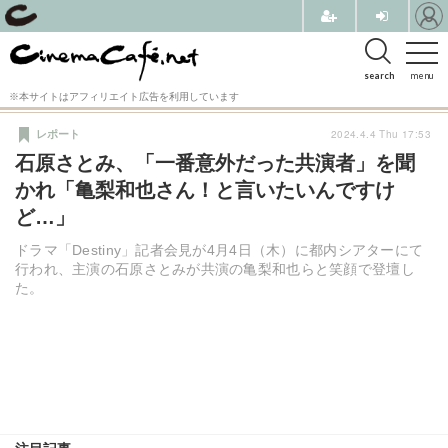
search
menu
※本サイトはアフィリエイト広告を利用しています
2024.4.4 Thu 17:53
レポート
石原さとみ、「一番意外だった共演者」を聞
かれ「亀梨和也さん！と言いたいんですけ
ど…」
ドラマ「Destiny」記者会見が4月4日（木）に都内シアターにて
行われ、主演の石原さとみが共演の亀梨和也らと笑顔で登壇し
た。