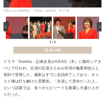
全 11 枚
石原さとみ＆亀梨和也／「Destiny」記者会見
‹
1
/
3
拡大写真
ドラマ「Destiny」記者会見が4月4日（木）に都内シアタ
ーにて行われ、主演の石原さとみが共演の亀梨和也らと
笑顔で登壇した。撮影はすでに全話終了しており、キャ
スト陣は打ち解けた雰囲気。「共演して意外だった人」
という話題では、各々がエピソードを披露し大盛り上が
りだった。