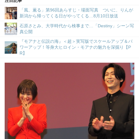
注目記事
「風、薫る」第96回あらすじ・場面写真 ついに、りんが
新潟から帰ってくる日がやってくる…8月10日放送
石原さとみ、大学時代から検事まで…「Destiny」シーン写
真公開
『モアナと伝説の海』＜超＞実写版でスケールアップ＆パ
ワーアップ！等身大ヒロイン・モアナの魅力を深掘り【P
R】