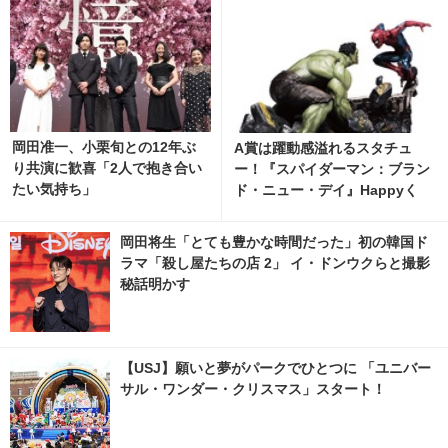
岡田准一、小栗旬との12年ぶ
A賞は躍動感溢れるスタチュ
り共演に歓喜「2人で抱き合い
ー！『スパイダーマン：ブラン
たい気持ち」
ド・ニュー・デイ』Happyく
じ、8月7日発売開始 2枚目の写
真・画像 | cinemacafe.net
岡田将生「とても豊かな時間だった」初の韓国ド
ラマ「殺し屋たちの店 2」 イ・ドンウクらと撮影
秘話明かす
【USJ】願いと夢がパークでひとつに 「ユニバー
サル・ワンダー・クリスマス」スタート！