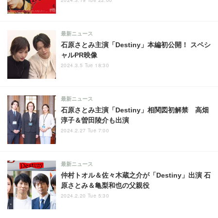
2024.3.19 Tue 22:00
最新ニュース
石原さとみ主演「Destiny」本編初公開！ スペシ
ャルPR映像
2024.3.5 Tue 18:30
最新ニュース
石原さとみ主演「Destiny」相関図初解禁 高畑
淳子＆曽田陵介も出演
2024.2.27 Tue 7:00
最新ニュース
仲村トオル＆佐々木蔵之介が「Destiny」出演 石
原さとみ＆亀梨和也の父親役
2024.2.20 Tue 5:30