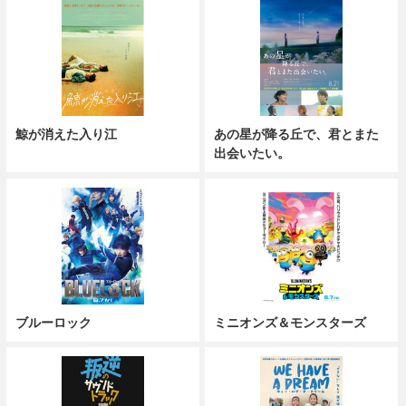
鯨が消えた入り江
あの星が降る丘で、君とまた
出会いたい。
ブルーロック
ミニオンズ＆モンスターズ