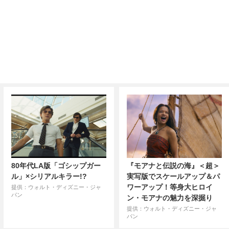
80年代LA版「ゴシップガー
『モアナと伝説の海』＜超＞
ル」×シリアルキラー!?
実写版でスケールアップ＆パ
ワーアップ！等身大ヒロイ
提供：ウォルト・ディズニー・ジャ
パン
ン・モアナの魅力を深掘り
提供：ウォルト・ディズニー・ジャ
パン