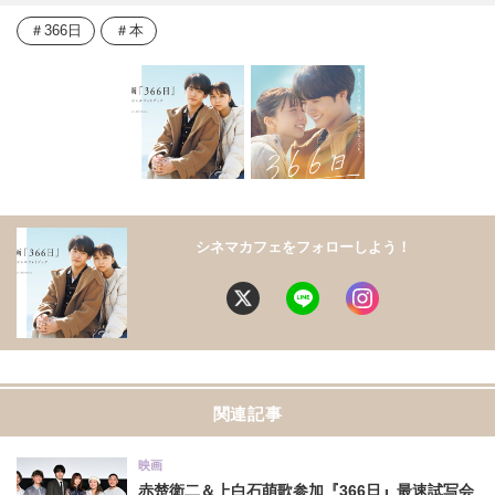
366日
本
シネマカフェをフォローしよう！
関連記事
映画
赤楚衛二＆上白石萌歌参加『366日』最速試写会