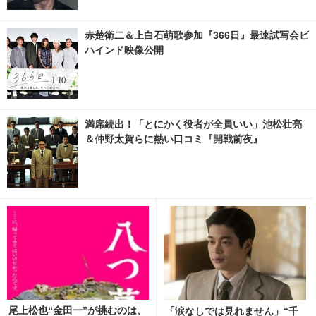
赤楚衛二＆上白石萌歌参加『366日』最速試写会ビ
ハインド映像公開
満席続出！「とにかく役者が全員いい」池松壮亮
＆仲野太賀らに熱い口コミ『開戦前夜』
尾上松也“金田一”が挑むのは、
「涙なしでは見れません」“千