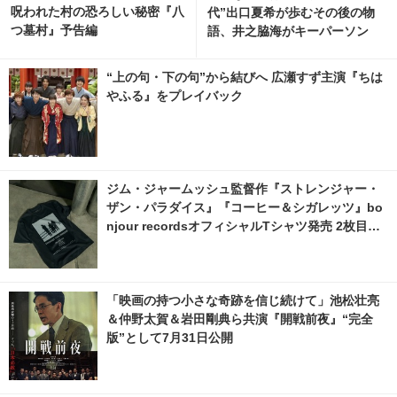
呪われた村の恐ろしい秘密『八
代”出口夏希が歩むその後の物
つ墓村』予告編
語、井之脇海がキーパーソン
『あの星が降る丘で、君とまた
出会いたい。』 1枚目の写真・
“上の句・下の句”から結びへ 広瀬すず主演『ちは
画像 | cinemacafe.net
やふる』をプレイバック
ジム・ジャームッシュ監督作『ストレンジャー・
ザン・パラダイス』『コーヒー＆シガレッツ』bo
njour recordsオフィシャルTシャツ発売 2枚目の
写真・画像 | cinemacafe.net
「映画の持つ小さな奇跡を信じ続けて」池松壮亮
＆仲野太賀＆岩田剛典ら共演『開戦前夜』“完全
版”として7月31日公開