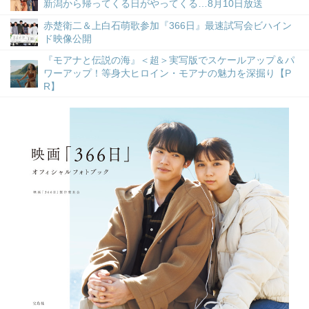
新潟から帰ってくる日がやってくる…8月10日放送
赤楚衛二＆上白石萌歌参加『366日』最速試写会ビハイン
ド映像公開
『モアナと伝説の海』＜超＞実写版でスケールアップ＆パ
ワーアップ！等身大ヒロイン・モアナの魅力を深掘り【P
R】