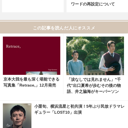
ワードの再設定について
この記事を読んだ人にオススメ
京本大我を最も深く堪能できる
「涙なしでは見れません」“千
写真集「Retrace,」12月発売
代”出口夏希が歩むその後の物
語、井之脇海がキーパーソン
『あの星が降る丘で、君とまた
出会いたい。』 2枚目の写真・
小栗旬、横浜流星と初共演！5年ぶり民放ドラマレ
画像 | cinemacafe.net
ギュラー「LOST10」出演