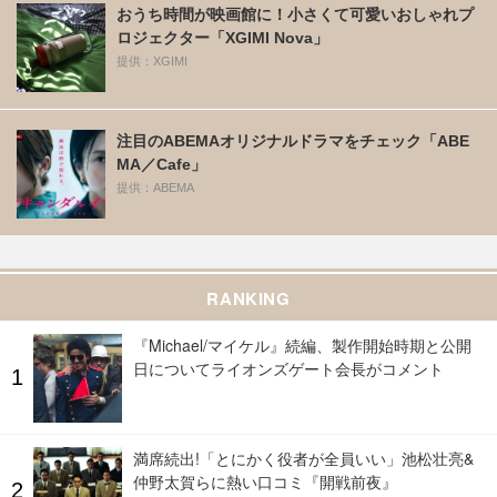
おうち時間が映画館に！小さくて可愛いおしゃれプ
ロジェクター「XGIMI Nova」
提供：XGIMI
注目のABEMAオリジナルドラマをチェック「ABE
MA／Cafe」
提供：ABEMA
RANKING
『Michael/マイケル』続編、製作開始時期と公開
日についてライオンズゲート会長がコメント
満席続出!「とにかく役者が全員いい」池松壮亮&
仲野太賀らに熱い口コミ『開戦前夜』