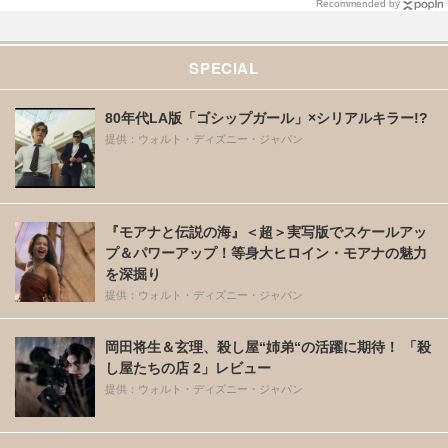
Recommended by
SPECIAL
80年代LA版「ゴシップガール」×シリアルキラー!?
提供：ウォルト・ディズニー・ジャパン
『モアナと伝説の海』＜超＞実写版でスケールアッ
プ＆パワーアップ！等身大ヒロイン・モアナの魅力
を深掘り
提供：ウォルト・ディズニー・ジャパン
岡田将生＆玄理、殺し屋“姉弟“の活躍に期待！ 「殺
し屋たちの店 2」レビュー
提供：ウォルト・ディズニー・ジャパン