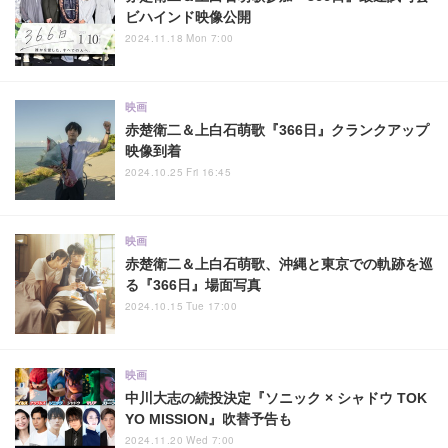
ビハインド映像公開
2024.11.18 Mon 7:00
映画
赤楚衛二＆上白石萌歌『366日』クランクアップ
映像到着
2024.10.25 Fri 16:45
映画
赤楚衛二＆上白石萌歌、沖縄と東京での軌跡を巡
る『366日』場面写真
2024.10.15 Tue 17:00
映画
中川大志の続投決定『ソニック × シャドウ TOK
YO MISSION』吹替予告も
2024.11.20 Wed 7:00