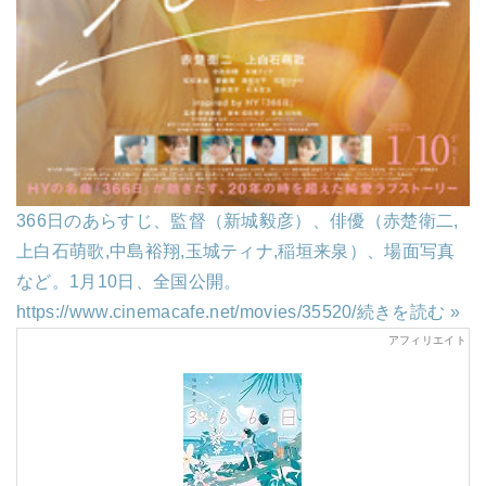
366日のあらすじ、監督（新城毅彦）、俳優（赤楚衛二,
上白石萌歌,中島裕翔,玉城ティナ,稲垣来泉）、場面写真
など。1月10日、全国公開。
https://www.cinemacafe.net/movies/35520/
続きを読む »