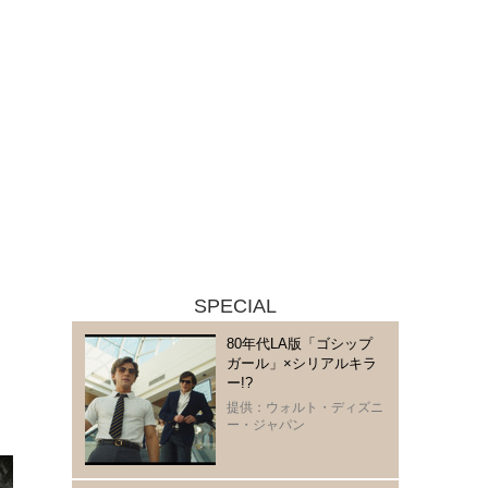
SPECIAL
80年代LA版「ゴシップ
ガール」×シリアルキラ
ー!?
提供：ウォルト・ディズニ
ー・ジャパン