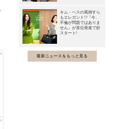
中
く
、