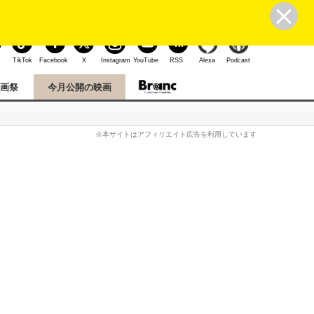
ユーザー登録
ログイン
こんにちは、ゲストさん
TikTok
Facebook
X
Instagram
YouTube
RSS
Alexa
Podcast
映画祭
今月公開の映画
※本サイトはアフィリエイト広告を利用しています