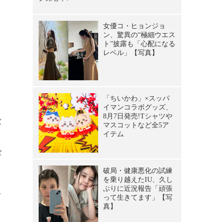
バ
全
る
有