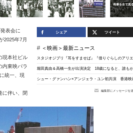
プ発表会に
シェア
ツイート
2025年7月
＜映画＞最新ニュース
映の現本社ビル
スタジオジブリ『耳をすませば』『借りぐらしのアリエッ
の内東映パラ
堀田真由＆高橋一生が出演決定 18歳になると、誰もが“
Iに統一、現
シュー・グァンハン×アンジェラ・ユン初共演 香港
編集部にメッセージを
発に伴い、閉