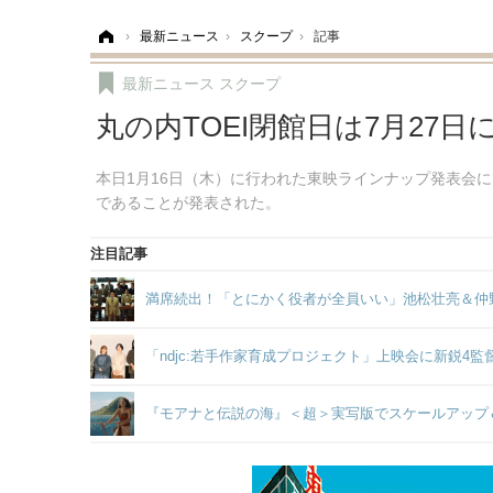
ホーム
›
最新ニュース
›
スクープ
›
記事
最新ニュース
スクープ
丸の内TOEI閉館日は7月27日
本日1月16日（木）に行われた東映ラインナップ発表会にて
であることが発表された。
注目記事
満席続出！「とにかく役者が全員いい」池松壮亮＆仲
「ndjc:若手作家育成プロジェクト」上映会に新鋭4
『モアナと伝説の海』＜超＞実写版でスケールアップ