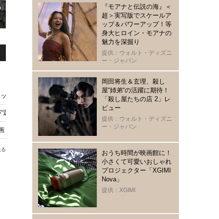
『モアナと伝説の海』＜
超＞実写版でスケールア
ップ＆パワーアップ！等
身大ヒロイン・モアナの
魅力を深掘り
提供：ウォルト・ディズニ
ー・ジャパン
岡田将生＆玄理、殺し
屋“姉弟“の活躍に期待！
ティ』4Kデジタルリマスター IMAX上映決定
「殺し屋たちの店 2」レ
ビュー
選別”される世界…『ghost／夜の果て』 特報映像解禁
提供：ウォルト・ディズニ
ー・ジャパン
映画『僕の一年、君の一日』9月公開決定
送る
おうち時間が映画館に！
小さくて可愛いおしゃれ
プロジェクター「XGIMI
Nova」
提供：XGIMI