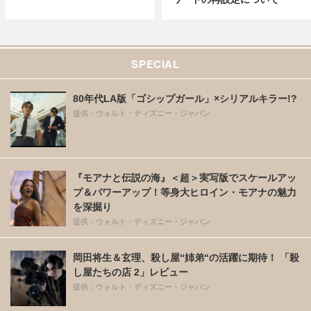
SPECIAL
80年代LA版「ゴシップガール」×シリアルキラー!?
提供：ウォルト・ディズニー・ジャパン
『モアナと伝説の海』＜超＞実写版でスケールアッ
プ＆パワーアップ！等身大ヒロイン・モアナの魅力
を深掘り
提供：ウォルト・ディズニー・ジャパン
岡田将生＆玄理、殺し屋“姉弟“の活躍に期待！ 「殺
し屋たちの店 2」レビュー
提供：ウォルト・ディズニー・ジャパン