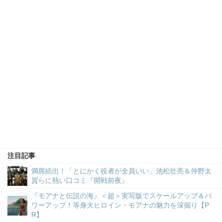
注目記事
満席続出！「とにかく役者が全員いい」池松壮亮＆仲野太
賀らに熱い口コミ『開戦前夜』
『モアナと伝説の海』＜超＞実写版でスケールアップ＆パ
ワーアップ！等身大ヒロイン・モアナの魅力を深掘り【P
R】