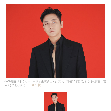
Netflix新作『トラウマコード』主演チュ・ジフン、“俳優20年目”ならではの所信「言
全 1 枚
うべきことは言う」