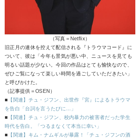
（写真＝Netflix）
旧正月の連休を控えて配信される『トラウマコード』に
ついて、彼は「今年も景気が悪い中、ニュースを見ても
明るい話題が少ない。今回の作品はとても愉快なので、
ぜひご覧になって楽しい時間を過ごしていただきたい」
と呼びかけた。
（記事提供＝OSEN）
■
【関連】チュ・ジフン、出世作『宮』によるトラウマ
を告白「台詞を言うたびに…」
■
【関連】チュ・ジフン、校内暴力の被害者だった学生
時代を告白。「つるまなくて本当に幸い」
■
【関連】キム・ナムギルが暴露！「チュ・ジフンの酒