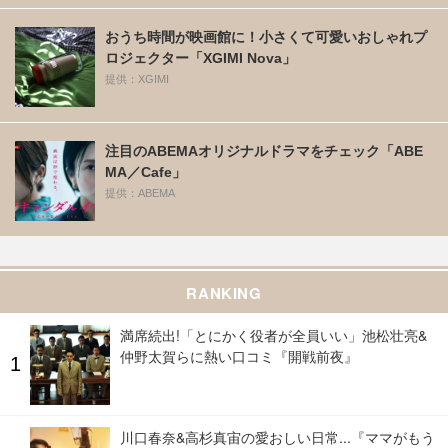
おうち時間が映画館に！小さくて可愛いおしゃれプ
ロジェクター「XGIMI Nova」
提供：XGIMI
注目のABEMAオリジナルドラマをチェック「ABE
MA／Cafe」
提供：ABEMA
RANKING
満席続出!「とにかく役者が全員いい」池松壮亮&
仲野太賀らに熱い口コミ『開戦前夜』
川口春奈&高杉真宙の愛おしい日常...『ママがもう