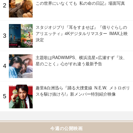
この世界にいなくても 私の命の日記』場面写真
スタジオジブリ『耳をすませば』『借りぐらしの
アリエッティ』4Kデジタルリマスター IMAX上映
決定
主題歌はRADWIMPS、横浜流星×広瀬すず『汝、
星のごとく』心がすれ違う最新予告
趣里&白洲迅ら『踊る大捜査線 N.E.W. メトロポリ
スを駆け抜けろ!』新メンバー特別紹介映像
今週の公開映画