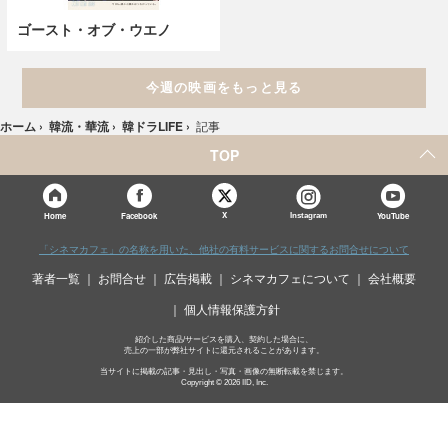
ゴースト・オブ・ウエノ
今週の映画をもっと見る
ホーム
›
韓流・華流
›
韓ドラLIFE
›
記事
TOP
X
Home
Facebook
Instagram
YouTube
「シネマカフェ」の名称を用いた、他社の有料サービスに関するお問合せについて
著者一覧
お問合せ
広告掲載
シネマカフェについて
会社概要
個人情報保護方針
紹介した商品/サービスを購入、契約した場合に、
売上の一部が弊社サイトに還元されることがあります。
当サイトに掲載の記事・見出し・写真・画像の無断転載を禁じます。
Copyright © 2026 IID, Inc.