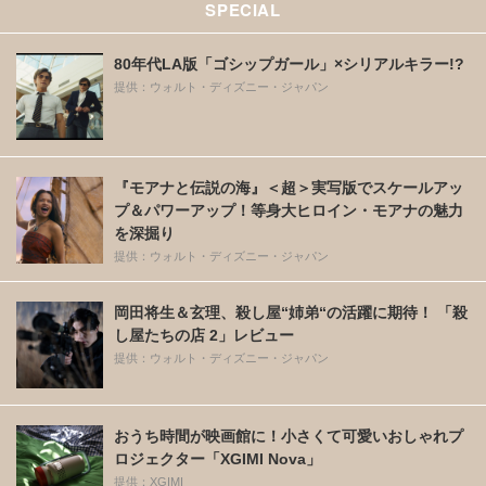
SPECIAL
80年代LA版「ゴシップガール」×シリアルキラー!?
提供：ウォルト・ディズニー・ジャパン
『モアナと伝説の海』＜超＞実写版でスケールアッ
プ＆パワーアップ！等身大ヒロイン・モアナの魅力
を深掘り
提供：ウォルト・ディズニー・ジャパン
岡田将生＆玄理、殺し屋“姉弟“の活躍に期待！ 「殺
し屋たちの店 2」レビュー
提供：ウォルト・ディズニー・ジャパン
おうち時間が映画館に！小さくて可愛いおしゃれプ
ロジェクター「XGIMI Nova」
提供：XGIMI