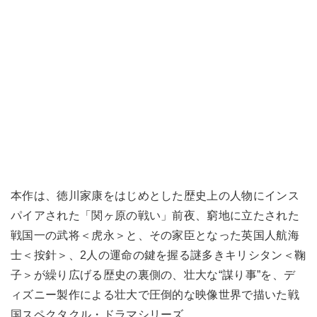
本作は、徳川家康をはじめとした歴史上の人物にインス
パイアされた「関ヶ原の戦い」前夜、窮地に立たされた
戦国一の武将＜虎永＞と、その家臣となった英国人航海
士＜按針＞、2人の運命の鍵を握る謎多きキリシタン＜鞠
子＞が繰り広げる歴史の裏側の、壮大な“謀り事”を、デ
ィズニー製作による壮大で圧倒的な映像世界で描いた戦
国スペクタクル・ドラマシリーズ。