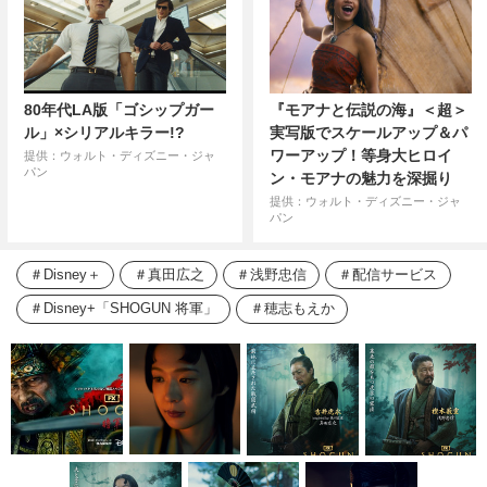
80年代LA版「ゴシップガー
『モアナと伝説の海』＜超＞
ル」×シリアルキラー!?
実写版でスケールアップ＆パ
ワーアップ！等身大ヒロイ
提供：ウォルト・ディズニー・ジャ
パン
ン・モアナの魅力を深掘り
提供：ウォルト・ディズニー・ジャ
パン
Disney＋
真田広之
浅野忠信
配信サービス
Disney+「SHOGUN 将軍」
穂志もえか