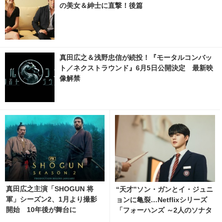
の美女＆紳士に直撃！後篇
真田広之＆浅野忠信が続投！『モータルコンバッ
ト／ネクストラウンド』6月5日公開決定 最新映
像解禁
真田広之主演「SHOGUN 将
“天才”ソン・ガンとイ・ジュニ
軍」シーズン2、1月より撮影
ョンに亀裂…Netflixシリーズ
開始 10年後が舞台に
「フォーハンズ ～2人のソナタ
～」ティザー解禁