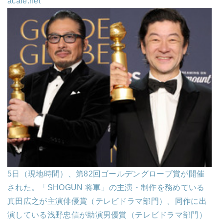
acafe.net
5日（現地時間）、第82回ゴールデングローブ賞が開催
された。「SHOGUN 将軍」の主演・制作を務めている
真田広之が主演俳優賞（テレビドラマ部門）、同作に出
演している浅野忠信が助演男優賞（テレビドラマ部門）