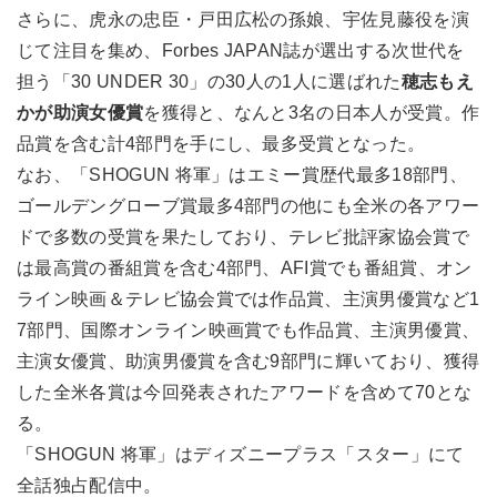
さらに、虎永の忠臣・戸田広松の孫娘、宇佐見藤役を演
じて注目を集め、Forbes JAPAN誌が選出する次世代を
担う「30 UNDER 30」の30人の1人に選ばれた
穂志もえ
かが助演女優賞
を獲得と、なんと3名の日本人が受賞。作
品賞を含む計4部門を手にし、最多受賞となった。
なお、「SHOGUN 将軍」はエミー賞歴代最多18部門、
ゴールデングローブ賞最多4部門の他にも全米の各アワー
ドで多数の受賞を果たしており、テレビ批評家協会賞で
は最高賞の番組賞を含む4部門、AFI賞でも番組賞、オン
ライン映画＆テレビ協会賞では作品賞、主演男優賞など1
7部門、国際オンライン映画賞でも作品賞、主演男優賞、
主演女優賞、助演男優賞を含む9部門に輝いており、獲得
した全米各賞は今回発表されたアワードを含めて70とな
る。
「SHOGUN 将軍」はディズニープラス「スター」にて
全話独占配信中。