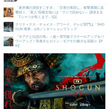
注目記事
「蒼井優の演技すごすぎ」「圧巻の長回し」衝撃展開に反
響続々、“直人”高橋文哉には「マジで読めない」謎深まる
「Tシャツが乾くまで」5話
クリティクス・チョイス・アワード、テレビ部門は「SHO
GUN 将軍」が6ノミネーションでトップ
『モアナと伝説の海』＜超＞実写版でスケールアップ＆パ
ワーアップ！等身大ヒロイン・モアナの魅力を深掘り【P
R】