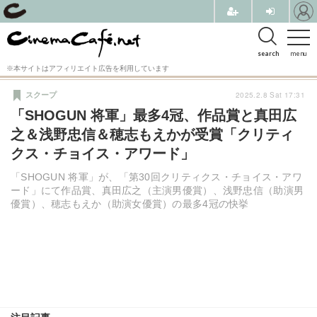
search
menu
※本サイトはアフィリエイト広告を利用しています
2025.2.8 Sat 17:31
スクープ
「SHOGUN 将軍」最多4冠、作品賞と真田広
之＆浅野忠信＆穂志もえかが受賞「クリティ
クス・チョイス・アワード」
「SHOGUN 将軍」が、「第30回クリティクス・チョイス・アワ
ード」にて作品賞、真田広之（主演男優賞）、浅野忠信（助演男
優賞）、穂志もえか（助演女優賞）の最多4冠の快挙