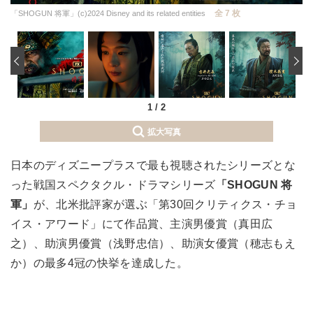
全 7 枚
「SHOGUN 将軍」(c)2024 Disney and its related entities
‹
1
/
2
拡大写真
日本のディズニープラスで最も視聴されたシリーズとな
った戦国スペクタクル・ドラマシリーズ
「SHOGUN 将
軍」
が、北米批評家が選ぶ「第30回クリティクス・チョ
イス・アワード」にて作品賞、主演男優賞（真田広
之）、助演男優賞（浅野忠信）、助演女優賞（穂志もえ
か）の最多4冠の快挙を達成した。