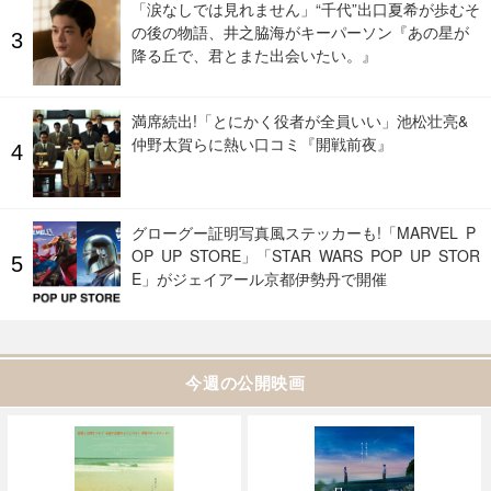
「涙なしでは見れません」“千代”出口夏希が歩むそ
の後の物語、井之脇海がキーパーソン『あの星が
降る丘で、君とまた出会いたい。』
満席続出!「とにかく役者が全員いい」池松壮亮&
仲野太賀らに熱い口コミ『開戦前夜』
グローグー証明写真風ステッカーも!「MARVEL P
OP UP STORE」「STAR WARS POP UP STOR
E」がジェイアール京都伊勢丹で開催
今週の公開映画