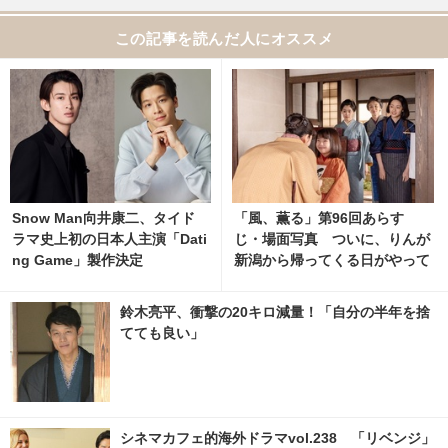
この記事を読んだ人にオススメ
Snow Man向井康二、タイド
「風、薫る」第96回あらす
ラマ史上初の日本人主演「Dati
じ・場面写真 ついに、りんが
ng Game」製作決定
新潟から帰ってくる日がやって
くる…8月10日放送
鈴木亮平、衝撃の20キロ減量！「自分の半年を捨
てても良い」
シネマカフェ的海外ドラマvol.238 「リベンジ」