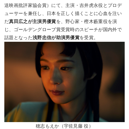
送映画批評家協会賞）にて、主演・吉井虎永役とプロデ
ューサーを兼任し、日本を正しく描くことに心血を注い
だ
真田広之が主演男優賞
を、野心家・樫木藪重役を演
じ、ゴールデングローブ賞受賞時のスピーチが国内外で
話題となった
浅野忠信が助演男優賞
を受賞。
穂志もえか（宇佐見藤 役）