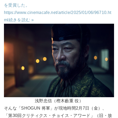
を受賞した。
https://www.cinemacafe.net/article/2025/01/06/96710.ht
ml
続きを読む »
浅野忠信（樫木藪重 役）
そんな「SHOGUN 将軍」が現地時間2月7日（金）、
「第30回クリティクス・チョイス・アワード」（旧・放