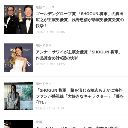
最新ニュース
ゴールデングローブ賞 「SHOGUN 将軍」の真田
広之が主演男優賞、浅野忠信が助演男優賞受賞の
快挙！
2025.1.6 Mon 13:05
海外ドラマ
アンナ・サワイが主演女優賞「SHOGUN 将軍」
作品賞含め計4冠の快挙
2025.1.6 Mon 14:25
海外ドラマ
「SHOGUN 将軍」藤を演じる穂志もえかに海外
ファンが熱視線「大好きなキャラクター」「藤を
守れ」
2024.3.15 Fri 17:15
映画