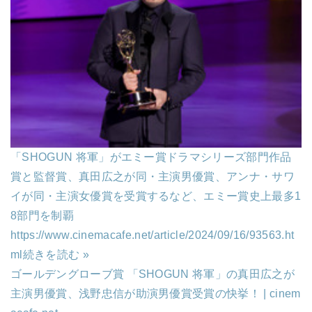
「SHOGUN 将軍」がエミー賞ドラマシリーズ部門作品
賞と監督賞、真田広之が同・主演男優賞、アンナ・サワ
イが同・主演女優賞を受賞するなど、エミー賞史上最多1
8部門を制覇
https://www.cinemacafe.net/article/2024/09/16/93563.ht
ml
続きを読む »
ゴールデングローブ賞 「SHOGUN 将軍」の真田広之が
主演男優賞、浅野忠信が助演男優賞受賞の快挙！ | cinem