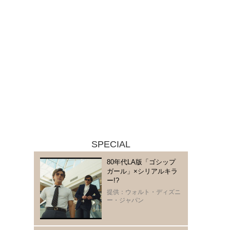
SPECIAL
80年代LA版「ゴシップ
ガール」×シリアルキラ
ー!?
提供：ウォルト・ディズニ
ー・ジャパン