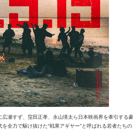
に広瀬すず、窪田正孝、永山瑛太ら日本映画界を牽引する
を全力で駆け抜けた“戦果アギヤー”と呼ばれる若者たちの