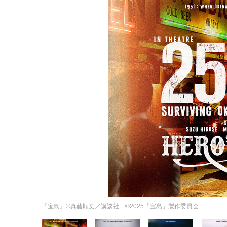
『宝島』©真藤順丈／講談社 ©2025「宝島」製作委員会