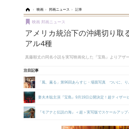
ホーム
›
映画
›
邦画ニュース
›
記事
映画
邦画ニュース
アメリカ統治下の沖縄切り取る
アル4種
真藤順丈の同名小説を実写映画化した『宝島』よりアザ
注目記事
「風、薫る」第96回あらすじ・場面写真 ついに、り
妻夫木聡主演『宝島』9月19日公開決定！超ティザー
『モアナと伝説の海』＜超＞実写版でスケールアップ