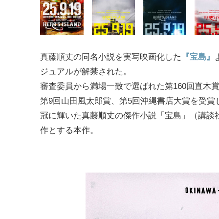
真藤順丈の同名小説を実写映画化した
『宝島』
ジュアルが解禁された。
審査委員から満場一致で選ばれた第160回直木
第9回山田風太郎賞、第5回沖縄書店大賞を受賞
冠に輝いた真藤順丈の傑作小説「宝島」（講談
作とする本作。