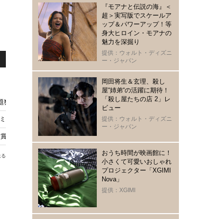
『モアナと伝説の海』＜
超＞実写版でスケールア
ップ＆パワーアップ！等
身大ヒロイン・モアナの
魅力を深掘り
提供：ウォルト・ディズニ
ー・ジャパン
岡田将生＆玄理、殺し
屋“姉弟“の活躍に期待！
「殺し屋たちの店 2」レ
見放題独占配信スタート
ビュー
カデミー賞優秀作品賞上映会開催
提供：ウォルト・ディズニ
ー・ジャパン
賞 第49回日本アカデミー賞受賞者発表
おうち時間が映画館に！
送る
小さくて可愛いおしゃれ
プロジェクター「XGIMI
Nova」
提供：XGIMI