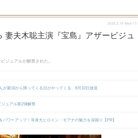
2025.2.19 Wed 17
 妻夫木聡主演『宝島』アザービジュ
ービジュアルが解禁された。
んが新潟から帰ってくる日がやってくる…8月10日放送
ビジュアル第2弾解禁
＆パワーアップ！等身大ヒロイン・モアナの魅力を深掘り【PR】