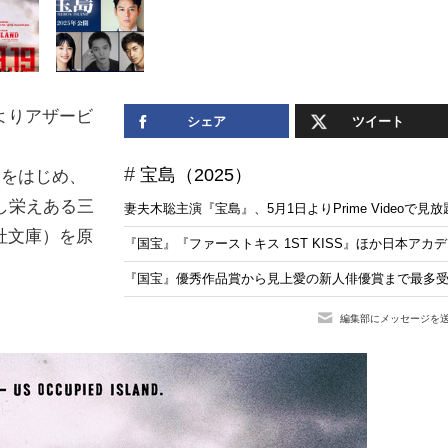
よりアザービ
シェア
ツイート
宝島（2025）
賞をはじめ、
し栄えある三
妻夫木聡主演『宝島』、5月1日よりPrime Videoで
社文庫）を原
『国宝』『ファーストキス 1ST KISS』ほか日本ア
『国宝』優秀作品賞から見上愛の新人俳優賞まで最多受
編集部にメッセージを