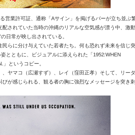
よる営業許可証、通称「Aサイン」を掲げるバーが立ち並ぶ
支配されていた当時の沖縄のリアルな空気感が漂う中、激
”の日常が映し出されている。
住民らに分け与えていた若者たち。何も恐れず未来を信じ
姿とともに、ビジュアルに添えられた「1952:WHEN
ATION.」というコピー。
）、ヤマコ（広瀬すず）、レイ（窪田正孝）そして、リー
叫びが感じられる、観る者の胸に強烈なメッセージを突き