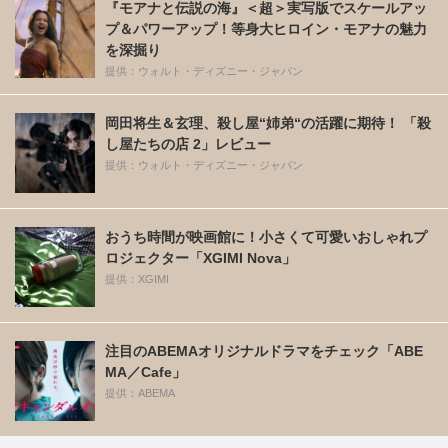
『モアナと伝説の海』＜超＞実写版でスケールアッ
プ＆パワーアップ！等身大ヒロイン・モアナの魅力
を深掘り
提供：ウォルト・ディズニー・ジャパン
岡田将生＆玄理、殺し屋“姉弟“の活躍に期待！ 「殺
し屋たちの店 2」レビュー
提供：ウォルト・ディズニー・ジャパン
おうち時間が映画館に！小さくて可愛いおしゃれプ
ロジェクター「XGIMI Nova」
提供：XGIMI
注目のABEMAオリジナルドラマをチェック「ABE
MA／Cafe」
提供：ABEMA