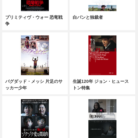
プリミティヴ・ウォー 恐竜戦
白パンと独裁者
争
バグダッド・メッシ 片足のサ
生誕120年 ジョン・ヒュース
ッカー少年
トン特集