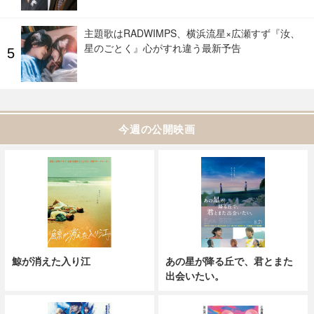
主題歌はRADWIMPS、横浜流星×広瀬すず『汝、
星のごとく』心がすれ違う最新予告
今週の公開映画
鯨が消えた入り江
あの星が降る丘で、君とまた
出会いたい。