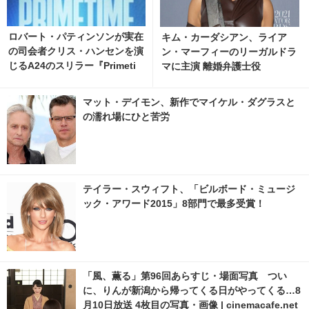
ロバート・パティンソンが実在
キム・カーダシアン、ライア
の司会者クリス・ハンセンを演
ン・マーフィーのリーガルドラ
じるA24のスリラー『Primeti
マに主演 離婚弁護士役
me』ティザー予告編
マット・デイモン、新作でマイケル・ダグラスと
の濡れ場にひと苦労
テイラー・スウィフト、「ビルボード・ミュージ
ック・アワード2015」8部門で最多受賞！
「風、薫る」第96回あらすじ・場面写真 つい
に、りんが新潟から帰ってくる日がやってくる…8
月10日放送 4枚目の写真・画像 | cinemacafe.net