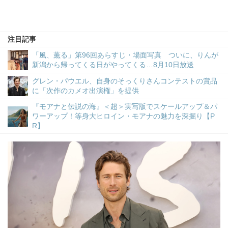
注目記事
「風、薫る」第96回あらすじ・場面写真 ついに、りんが
新潟から帰ってくる日がやってくる…8月10日放送
グレン・パウエル、自身のそっくりさんコンテストの賞品
に「次作のカメオ出演権」を提供
『モアナと伝説の海』＜超＞実写版でスケールアップ＆パ
ワーアップ！等身大ヒロイン・モアナの魅力を深掘り【P
R】