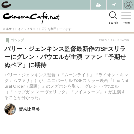
search
menu
※本サイトはアフィリエイト広告を利用しています
2025.3.14 Fri 14:30
ゴシップ
バリー・ジェンキンス監督最新作のSFスリラ
ーにグレン・パウエルが主演 ファン「予期せ
ぬペア」に期待
バリー・ジェンキンス監督（『ムーンライト』『ライオン・キン
グ：ムファサ』）が、ユニバーサルのSFスリラー映画『The Nat
ural Order（原題）』のメガホンを取り、グレン・パウエル
（『トップガン マーヴェリック』『ツイスターズ』）が主演す
ることが分かった。
賀来比呂美
賀来比呂美