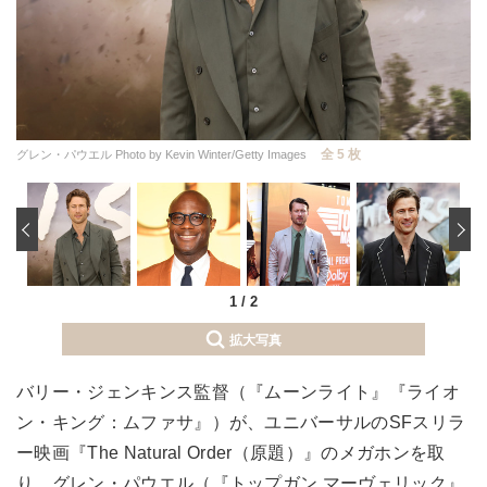
全 5 枚
グレン・パウエル Photo by Kevin Winter/Getty Images
‹
1
/
2
拡大写真
バリー・ジェンキンス監督（『ムーンライト』『ライオ
ン・キング：ムファサ』）が、ユニバーサルのSFスリラ
ー映画『The Natural Order（原題）』のメガホンを取
り、グレン・パウエル（『トップガン マーヴェリック』