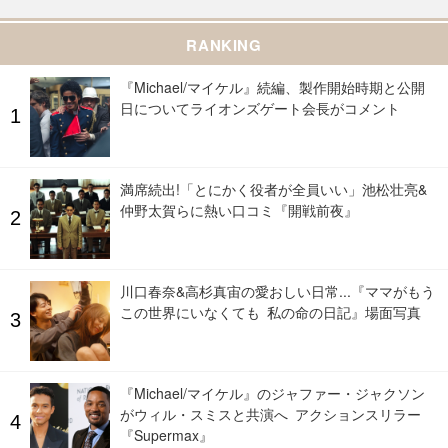
RANKING
『Michael/マイケル』続編、製作開始時期と公開
日についてライオンズゲート会長がコメント
満席続出!「とにかく役者が全員いい」池松壮亮&
仲野太賀らに熱い口コミ『開戦前夜』
川口春奈&高杉真宙の愛おしい日常...『ママがもう
この世界にいなくても 私の命の日記』場面写真
『Michael/マイケル』のジャファー・ジャクソン
がウィル・スミスと共演へ アクションスリラー
『Supermax』