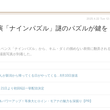
2025.4.22 Tue 12
演「ナインパズル」謎のパズルが鍵を
スペンス「ナインパズル」から、キム・ダミの掴めない表情に翻弄され
場面写真が到着した。
んが新潟から帰ってくる日がやってくる…8月10日放送
月21日より初回6話一挙配信決定
＆パワーアップ！等身大ヒロイン・モアナの魅力を深掘り【PR】