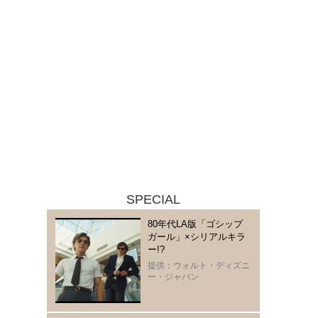
SPECIAL
80年代LA版「ゴシップ
ガール」×シリアルキラ
ー!?
提供：ウォルト・ディズニ
ー・ジャパン