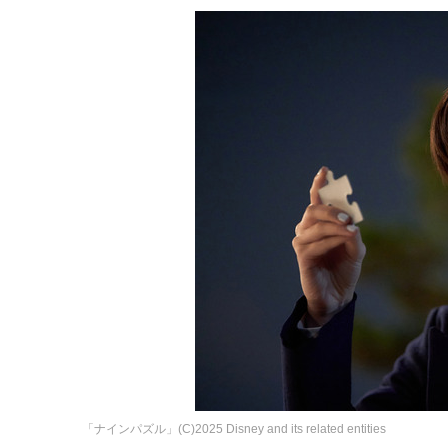
「ナインパズル」(C)2025 Disney and its related entities