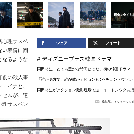
格心理サスペ
シェア
ツイート
ない表情に翻
ディズニープラス韓国ドラマ
となるような
岡田将生「とても豊かな時間だった」初の韓国ドラマ「
年前の殺人事
「誰が味方で、誰が敵か」ヒョンビン×チョン・ウソン「
ン・イナと、
岡田将生がアクション撮影現場で涙…イ・ドンウク共演
ンセムが、連
編集部にメッセージを
心理サスペン