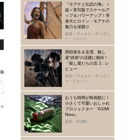
『モアナと伝説の海』＜
超＞実写版でスケールア
ップ＆パワーアップ！等
身大ヒロイン・モアナの
魅力を深掘り
提供：ウォルト・ディズニ
ー・ジャパン
岡田将生＆玄理、殺し
屋“姉弟“の活躍に期待！
「殺し屋たちの店 2」レ
ビュー
殺し屋たちの店 2」 イ・ドンウクらと撮影秘話明かす
提供：ウォルト・ディズニ
ー・ジャパン
メイド・イン・コリア 2」9月9日配信開始
「殺し屋たちの店２」3・4話ビハインド映像
おうち時間が映画館に！
小さくて可愛いおしゃれ
送る
プロジェクター「XGIMI
Nova」
提供：XGIMI