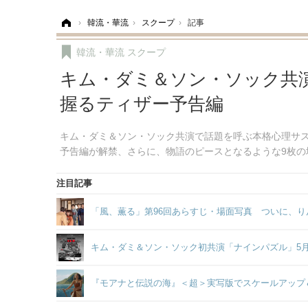
ホーム
›
韓流・華流
›
スクープ
›
記事
韓流・華流
スクープ
キム・ダミ＆ソン・ソック共
握るティザー予告編
キム・ダミ＆ソン・ソック共演で話題を呼ぶ本格心理サ
予告編が解禁、さらに、物語のピースとなるような9枚の
注目記事
「風、薫る」第96回あらすじ・場面写真 ついに、り
キム・ダミ＆ソン・ソック初共演「ナインパズル」5
『モアナと伝説の海』＜超＞実写版でスケールアップ