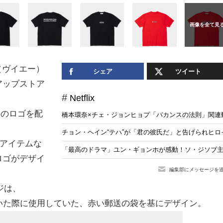
（ヴイエー）
シェア
ツイート
プアップストア
Netflix
A.のロゴを配
橋本環奈×チェ・ジョンヒョプ「バカンスの法則」関連動画の
チョン・ヘイン“テハ”が「君の彼氏だ」と告げられヒロイン
ンアイテムな
「最高のドラマ」ユン・ギョンホが感動！ソ・ジソブ
旧ロゴがデザイ
編集部にメッセージを
ジは、
供していた際に使用していた、赤い郵送の袋を基にデザイン。