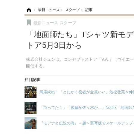
ホーム
›
最新ニュース
›
スクープ
›
記事
最新ニュース
スクープ
「地面師たち」Tシャツ新モデルも
トア5月3日から
株式会社ジュンは、コンセプトストア「V.A.」（ヴイエー
開催する。
注目記事
満席続出！「とにかく役者が全員いい」池松壮亮＆仲
「待ってた！」「後藤か佐々木か…」Netflix「地
『モアナと伝説の海』＜超＞実写版でスケールアップ