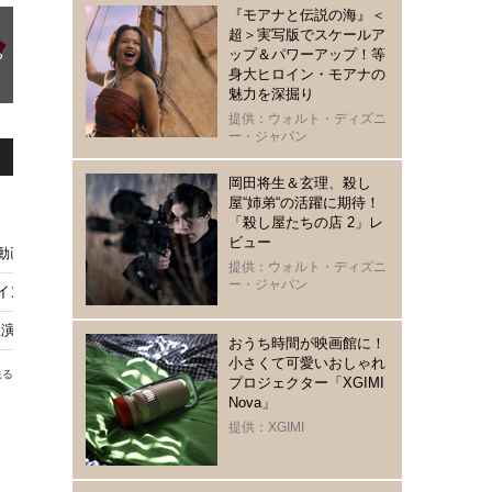
『モアナと伝説の海』＜
超＞実写版でスケールア
ップ＆パワーアップ！等
身大ヒロイン・モアナの
魅力を深掘り
提供：ウォルト・ディズニ
ー・ジャパン
岡田将生＆玄理、殺し
屋“姉弟“の活躍に期待！
「殺し屋たちの店 2」レ
ビュー
総再生数が2800万回突破 Netflixでも反響
提供：ウォルト・ディズニ
ー・ジャパン
絶叫!? Netflix「恋は飴模様」先行映像解禁
主演「エージェント・キム」最終話放送記念パーティーの裏側の映像解禁
おうち時間が映画館に！
小さくて可愛いおしゃれ
送る
プロジェクター「XGIMI
Nova」
提供：XGIMI