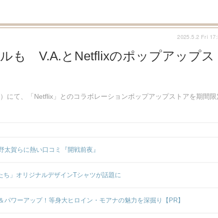
2025.5.2 Fri 17
 V.A.とNetflixのポップアップス
）にて、「Netflix」とのコラボレーションポップアップストアを期間限
野太賀らに熱い口コミ『開戦前夜』
面師たち」オリジナルデザインTシャツが話題に
＆パワーアップ！等身大ヒロイン・モアナの魅力を深掘り【PR】