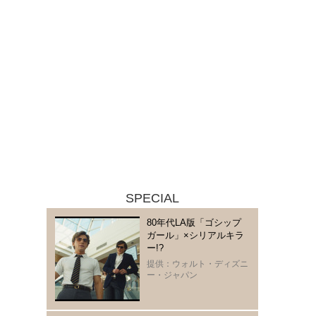
SPECIAL
80年代LA版「ゴシップ
ガール」×シリアルキラ
ー!?
提供：ウォルト・ディズニ
ー・ジャパン