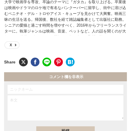
大学で映画学を専攻、卒論のテーマに『ガタカ』を取り上げる。卒業後
は映画やドラマのロケ地で有名なバンクーバーに留学し、街中に溶け込
むベニチオ・デル・トロやアイス・キューブを見かけて大興奮。映画三
昧の生活を送る。帰国後、数社を経て雑誌編集者として出版社に勤務。
シニアの愛猫と過ごす時間を増やすべく、2016年からフリーランスライ
ターに。執筆ジャンルは映画、音楽、ペットなど。人の話を聞くのが大
好きで、俳優、ピアニスト、医師など数百名への取材経験あり。
X
コメント欄を非表示