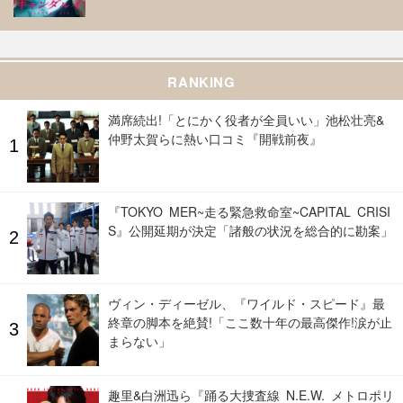
RANKING
満席続出!「とにかく役者が全員いい」池松壮亮&
仲野太賀らに熱い口コミ『開戦前夜』
『TOKYO MER~走る緊急救命室~CAPITAL CRISI
S』公開延期が決定「諸般の状況を総合的に勘案」
ヴィン・ディーゼル、『ワイルド・スピード』最
終章の脚本を絶賛!「ここ数十年の最高傑作!涙が止
まらない」
趣里&白洲迅ら『踊る大捜査線 N.E.W. メトロポリ