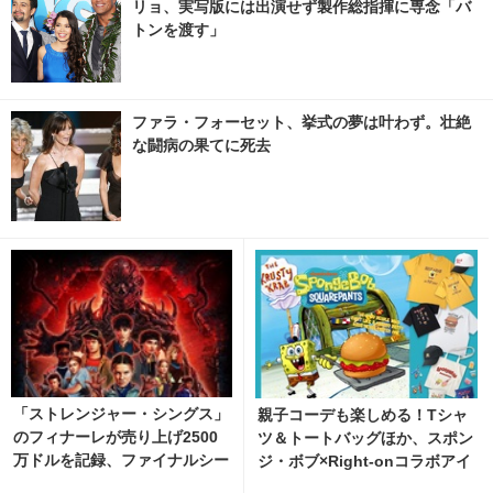
リョ、実写版には出演せず製作総指揮に専念「バ
トンを渡す」
ファラ・フォーセット、挙式の夢は叶わず。壮絶
な闘病の果てに死去
「ストレンジャー・シングス」
親子コーデも楽しめる！Tシャ
のフィナーレが売り上げ2500
ツ＆トートバッグほか、スポン
万ドルを記録、ファイナルシー
ジ・ボブ×Right-onコラボアイ
ズン最終話が大晦日と元日に北
テムが発売中