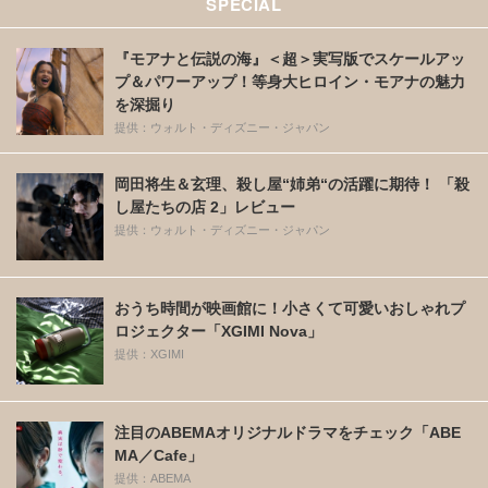
SPECIAL
『モアナと伝説の海』＜超＞実写版でスケールアッ
プ＆パワーアップ！等身大ヒロイン・モアナの魅力
を深掘り
提供：ウォルト・ディズニー・ジャパン
岡田将生＆玄理、殺し屋“姉弟“の活躍に期待！ 「殺
し屋たちの店 2」レビュー
提供：ウォルト・ディズニー・ジャパン
おうち時間が映画館に！小さくて可愛いおしゃれプ
ロジェクター「XGIMI Nova」
提供：XGIMI
注目のABEMAオリジナルドラマをチェック「ABE
MA／Cafe」
提供：ABEMA