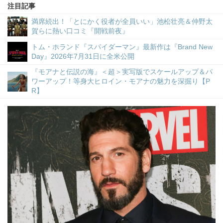
注目記事
満席続出！「とにかく役者が全員いい」池松壮亮＆仲野太
賀らに熱い口コミ『開戦前夜』
トム・ホランド『スパイダーマン』最新作は『Brand New
Day』2026年7月31日に全米公開
『モアナと伝説の海』＜超＞実写版でスケールアップ＆パ
ワーアップ！等身大ヒロイン・モアナの魅力を深掘り【P
R】