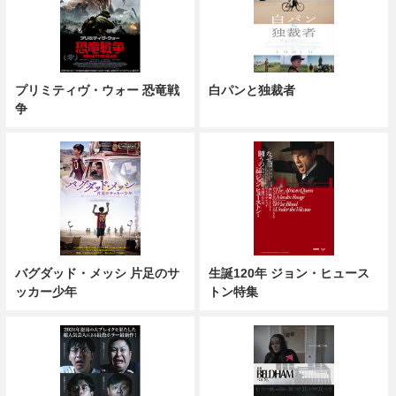
プリミティヴ・ウォー 恐竜戦
白パンと独裁者
争
バグダッド・メッシ 片足のサ
生誕120年 ジョン・ヒュース
ッカー少年
トン特集