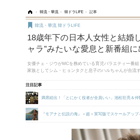
ホーム
›
韓流・華流
›
韓ドラLIFE
›
記事
韓流・華流
韓ドラLIFE
18歳年下の日本人女性と結婚
ャラ”みたいな愛息と新番組に
女優チェ・ジウがMCを務めている育児バラエティー番組
家族としてシム・ヒョンタクと息子のハルちゃんが合流
注目記事
満席続出！「とにかく役者が全員いい」池松壮亮＆仲
『モアナと伝説の海』＜超＞実写版でスケールアップ