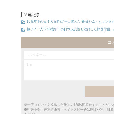
関連記事
18歳年下の日本人女性に“一目惚れ”。俳優シム・ヒョン
超サイヤ人!? 18歳年下の日本人女性と結婚した韓国俳優、
コ
※一度コメントを投稿した後は約120秒間投稿することがで
※誹謗中傷・差別的発言・ヘイトスピーチは削除や利用制限