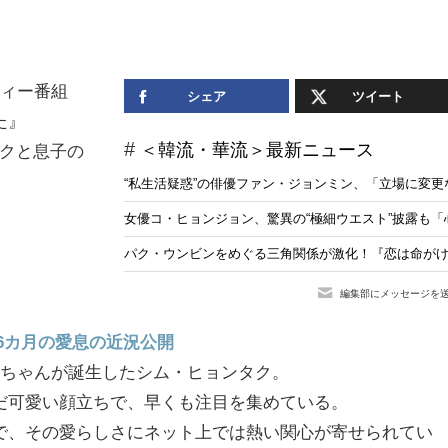
ティー番組
シェア
ツイート
た』
＜韓流・華流＞最新ニュース
タクと息子の
“私生活疑惑”の俳優ファン・ジョンミン、「立場に変
女優コ・ヒョンジョン、驚異の“極細ウエスト”披露も
パク・ウンビンをめぐる三角関係が激化！『恋は命が
編集部にメッセージを
6カ月の愛息の近況公開
ルちゃんが誕生したシム・ヒョンタク。
だ可愛い顔立ちで、早くも注目を集めている。
で、その愛らしさにネット上では熱い関心が寄せられてい