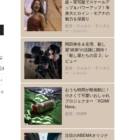
超＞実写版でスケールア
ップ＆パワーアップ！等
身大ヒロイン・モアナの
魅力を深掘り
提供：ウォルト・ディズニ
ー・ジャパン
岡田将生＆玄理、殺し
屋“姉弟“の活躍に期待！
「殺し屋たちの店 2」レ
更なし」と回答も今後への影響は…
ビュー
「心配になるレベル」【写真】
提供：ウォルト・ディズニ
ー・ジャパン
け』ヤン・セジョン＆オン・ソンウの対照的なアプローチに注目
おうち時間が映画館に！
送る
小さくて可愛いおしゃれ
プロジェクター「XGIMI
Nova」
提供：XGIMI
注目のABEMAオリジナ