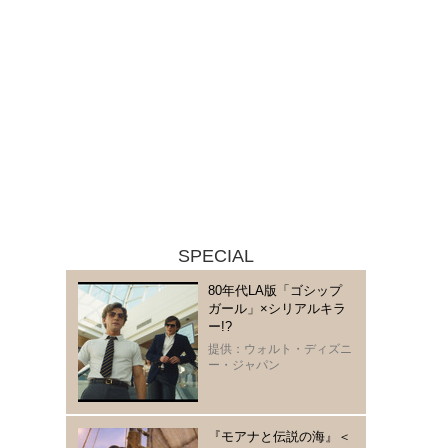
SPECIAL
80年代LA版「ゴシップ
ガール」×シリアルキラ
ー!?
提供：ウォルト・ディズニ
ー・ジャパン
『モアナと伝説の海』＜