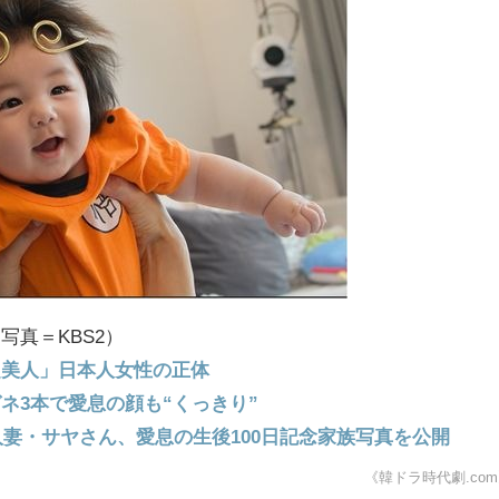
写真＝KBS2）
超美人」日本人女性の正体
ネ3本で愛息の顔も“くっきり”
人妻・サヤさん、愛息の生後100日記念家族写真を公開
《韓ドラ時代劇.co