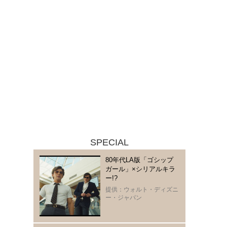
SPECIAL
80年代LA版「ゴシップ
ガール」×シリアルキラ
ー!?
提供：ウォルト・ディズニ
ー・ジャパン