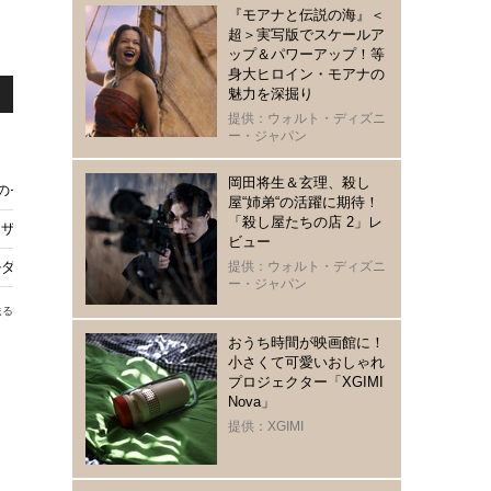
『モアナと伝説の海』＜
超＞実写版でスケールア
ップ＆パワーアップ！等
身大ヒロイン・モアナの
魅力を深掘り
提供：ウォルト・ディズニ
ー・ジャパン
岡田将生＆玄理、殺し
れのセットに注目『ザ・ザ・コルダのフェニキア計画』特別映像
屋“姉弟“の活躍に期待！
「殺し屋たちの店 2」レ
『ザ・ザ・コルダのフェニキア計画』オフショット公開
ビュー
ルダのフェニキア計画』本編映像
提供：ウォルト・ディズニ
ー・ジャパン
送る
おうち時間が映画館に！
小さくて可愛いおしゃれ
プロジェクター「XGIMI
Nova」
提供：XGIMI