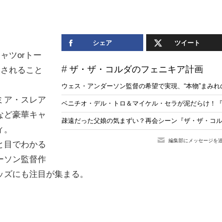
シェア
ツイート
ャツorトー
ザ・ザ・コルダのフェニキア計画
売されること
ウェス・アンダーソン監督の希望で実現、“本物”まみ
ミア・スレア
ベニチオ・デル・トロ＆マイケル・セラが泥だらけ！
など豪華キャ
疎遠だった父娘の気まずい？再会シーン『ザ・ザ・コ
ィ。
編集部にメッセージを
と目でわかる
ーソン監督作
ッズにも注目が集まる。