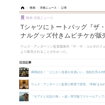
ホーム
›
映画
›
洋画ニュース
›
記事
映画
洋画ニュース
Tシャツにトートバッグ『ザ
ナルグッズ付きムビチケが販
ウェス・アンダーソン監督最新作『ザ・ザ・コルダのフェニ
より販売されることがわかった。
注目記事
満席続出！「とにかく役者が全員いい」池松壮亮＆仲
ウェス・アンダーソン監督の希望で実現、“本物”ま
『モアナと伝説の海』＜超＞実写版でスケールアップ