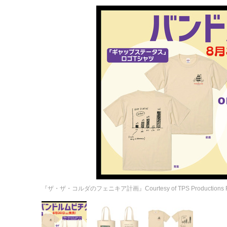
『ザ・ザ・コルダのフェニキア計画』Courtesy of TPS Productions Focus F