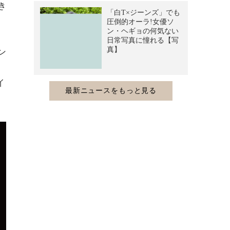
き
ン
イ