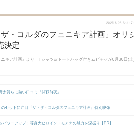
2025.8.23 Sat 17
・ザ・コルダのフェニキア計画』オリ
売決定
キア計画』より、Tシャツorトートバッグ付きムビチケが8月30日(土
野太賀らに熱い口コミ『開戦前夜』
みれのセットに注目『ザ・ザ・コルダのフェニキア計画』特別映像
＆パワーアップ！等身大ヒロイン・モアナの魅力を深掘り【PR】