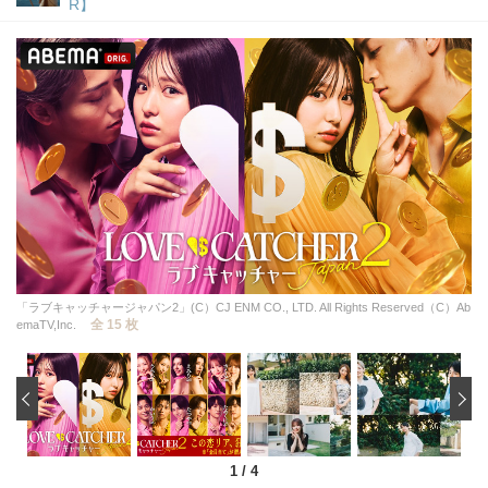
R】
「ラブキャッチャージャパン2」(C）CJ ENM CO., LTD. All Rights Reserved（C）Ab
全 15 枚
emaTV,Inc.
‹
1
/
4