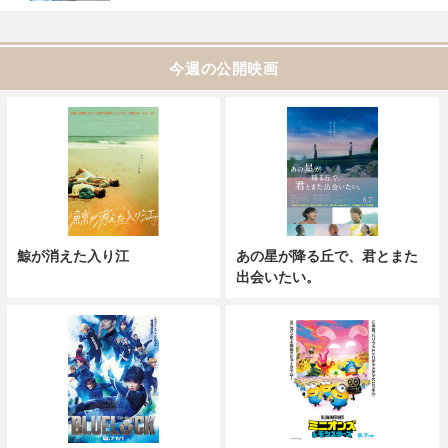
今週の公開映画
鯨が消えた入り江
あの星が降る丘で、君とまた
出会いたい。