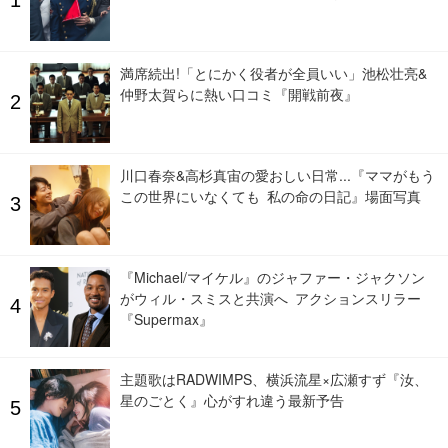
満席続出!「とにかく役者が全員いい」池松壮亮&
仲野太賀らに熱い口コミ『開戦前夜』
川口春奈&高杉真宙の愛おしい日常...『ママがもう
この世界にいなくても 私の命の日記』場面写真
『Michael/マイケル』のジャファー・ジャクソン
がウィル・スミスと共演へ アクションスリラー
『Supermax』
主題歌はRADWIMPS、横浜流星×広瀬すず『汝、
星のごとく』心がすれ違う最新予告