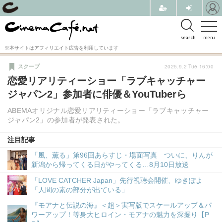
search
menu
※本サイトはアフィリエイト広告を利用しています
2025.9.2 Tue 16:00
スクープ
恋愛リアリティーショー「ラブキャッチャー
ジャパン2」参加者に俳優＆YouTuberら
ABEMAオリジナル恋愛リアリティーショー「ラブキャッチャー
ジャパン2」の参加者が発表された。
注目記事
「風、薫る」第96回あらすじ・場面写真 ついに、りんが
新潟から帰ってくる日がやってくる…8月10日放送
「LOVE CATCHER Japan」先行視聴会開催、ゆきぽよ
「人間の素の部分が出ている」
『モアナと伝説の海』＜超＞実写版でスケールアップ＆パ
ワーアップ！等身大ヒロイン・モアナの魅力を深掘り【P