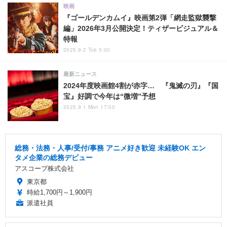
映画
『ゴールデンカムイ』映画第2弾「網走監獄襲撃
編」2026年3月公開決定！ティザービジュアル＆
特報
2025.9.2 Tue 5:00
最新ニュース
2024年度映画館4割が赤字… 『鬼滅の刃』『国
宝』好調で今年は“微増”予想
2025.9.1 Mon 17:00
総務・法務・人事/受付/事務 アニメ好き歓迎 未経験OK エン
タメ企業の総務デビュー
アスコープ株式会社
東京都
時給1,700円～1,900円
派遣社員