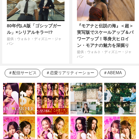
80年代LA版「ゴシップガー
『モアナと伝説の海』＜超＞
ル」×シリアルキラー!?
実写版でスケールアップ＆パ
ワーアップ！等身大ヒロイ
提供：ウォルト・ディズニー・ジャ
パン
ン・モアナの魅力を深掘り
提供：ウォルト・ディズニー・ジャ
パン
配信サービス
恋愛リアリティーショー
ABEMA