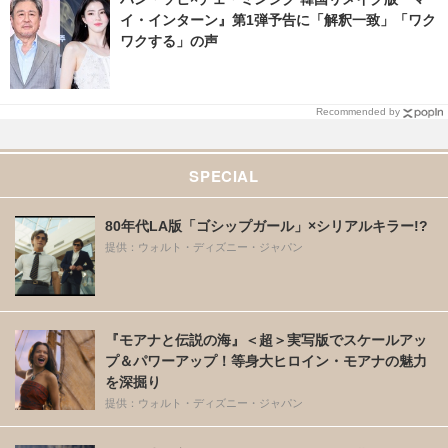
イ・インターン』第1弾予告に「解釈一致」「ワク
ワクする」の声
Recommended by
SPECIAL
80年代LA版「ゴシップガール」×シリアルキラー!?
提供：ウォルト・ディズニー・ジャパン
『モアナと伝説の海』＜超＞実写版でスケールアッ
プ＆パワーアップ！等身大ヒロイン・モアナの魅力
を深掘り
提供：ウォルト・ディズニー・ジャパン