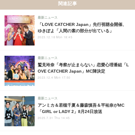
関連記事
最新ニュース
「LOVE CATCHER Japan」先行視聴会開催、
ゆきぽよ「人間の素の部分が出ている」
2023.12.18 Mon 18:45
最新ニュース
鷲見玲奈「考察が止まらない」恋愛心理番組「L
OVE CATCHER Japan」MC陣決定
2023.12.4 Mon 17:50
最新ニュース
アンミカ＆若槻千夏＆藤森慎吾＆平祐奈がMC
「GIRL or LADY 2」8月24日放送
2025.7.31 Thu 14:45