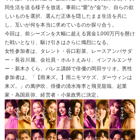
同生活を送る様子を放送。事前に“愛”か“金”か、自らの欲
しいものを選択、選んだ正体を隠したまま生活を共に
し、互いが何を本当に求めているのか探り合う。
今回は、前シーズンを大幅に超える賞金1,000万円を懸け
た戦いとなり、駆け引きはさらに熾烈になる。
女性参加者は、タレント・谷口彩菜、レースアンバサダ
ー・長谷川麗、会社員・ホルトえみり、インフルエンサ
ー・新木さくら、バレエ講師で俳優の岡田サリオ。男性
参加者は、「【雨来ズ。】雨ニモマケズ、ダーウィンは
来ズ。」の萬伊吹、俳優の清水海李と飛見龍哉、起業
家・為国辰弥、経営者・小泉政男に決定。