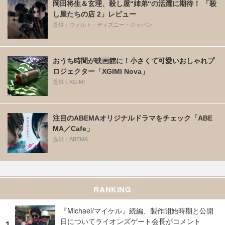
岡田将生＆玄理、殺し屋“姉弟“の活躍に期待！ 「殺
し屋たちの店 2」レビュー
提供：ウォルト・ディズニー・ジャパン
おうち時間が映画館に！小さくて可愛いおしゃれプ
ロジェクター「XGIMI Nova」
提供：XGIMI
注目のABEMAオリジナルドラマをチェック「ABE
MA／Cafe」
提供：ABEMA
RANKING
『Michael/マイケル』続編、製作開始時期と公開
日についてライオンズゲート会長がコメント