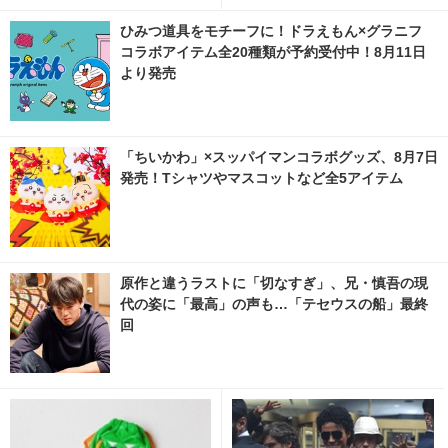
～」ティザー解禁 1枚目の写
真・画像 | cinemacafe.net
ひみつ道具をモチーフに！ドラえもん×グラニフ
コラボアイテム全20種類が予約受付中！8月11日
より発売
「ちいかわ」×スッパイマンコラボグッズ、8月7日
発売！Tシャツやマスコットなど全5アイテム
原作と違うラストに「切なすぎ」、兄・慎吾の現
代の姿に「最高」の声も…「テセウスの船」最終
回