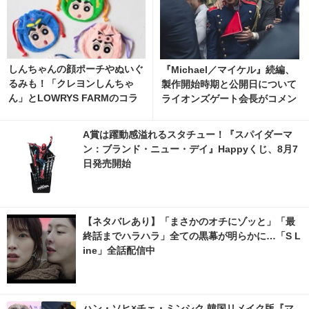
しんちゃんの顔ポーチやぬいぐ
『Michael／マイケル』続編、
るみも！「クレヨンしんちゃ
製作開始時期と公開日について
ん」とLOWRYS FARMのコラ
ライオンズゲート会長がコメン
ボアイテム、7月24日発売開始
ト 1枚目の写真・画像 | cinem
1枚目の写真・画像 | cinemac
acafe.net
A賞は躍動感溢れるスタチュー！『スパイダーマ
afe.net
ン：ブランド・ニュー・デイ』Happyくじ、8月7
日発売開始
【ネタバレあり】「まさかのオチにゾッと」「最
終話までハラハラ」全ての黒幕が明らかに…「S L
ine」全話配信中
ハン・ソヒ×チェ・ミンシク 韓国リメイク版『マ