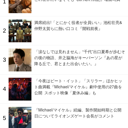
満席続出!「とにかく役者が全員いい」池松壮亮&
仲野太賀らに熱い口コミ『開戦前夜』
「涙なしでは見れません」“千代”出口夏希が歩むそ
の後の物語、井之脇海がキーパーソン『あの星が
降る丘で、君とまた出会いたい。』
「今夜はビート・イット」「スリラー」ほかヒッ
ト曲満載『Michael/マイケル』劇中使用の27曲を
公開 スポット映像「夏休み編」も
『Michael/マイケル』続編、製作開始時期と公開
日についてライオンズゲート会長がコメント