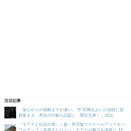
注目記事
「放心からの覚醒までが凄い」“市”宮﨑あおいの演技に賞
賛集まる…秀吉の行動も話題に「豊臣兄弟！」30話
『モアナと伝説の海』＜超＞実写版でスケールアップ＆パ
ワーアップ！等身大ヒロイン・モアナの魅力を深掘り【P