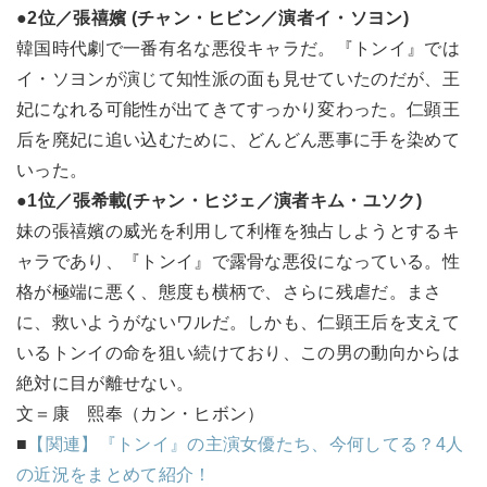
●2位／張禧嬪 (チャン・ヒビン／演者イ・ソヨン)
韓国時代劇で一番有名な悪役キャラだ。『トンイ』では
イ・ソヨンが演じて知性派の面も見せていたのだが、王
妃になれる可能性が出てきてすっかり変わった。仁顕王
后を廃妃に追い込むために、どんどん悪事に手を染めて
いった。
●1位／張希載(チャン・ヒジェ／演者キム・ユソク)
妹の張禧嬪の威光を利用して利権を独占しようとするキ
ャラであり、『トンイ』で露骨な悪役になっている。性
格が極端に悪く、態度も横柄で、さらに残虐だ。まさ
に、救いようがないワルだ。しかも、仁顕王后を支えて
いるトンイの命を狙い続けており、この男の動向からは
絶対に目が離せない。
文＝康 熙奉（カン・ヒボン）
■
【関連】『トンイ』の主演女優たち、今何してる？4人
の近況をまとめて紹介！