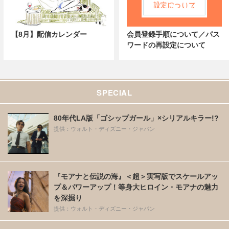
【8月】配信カレンダー
会員登録手順について／パス
ワードの再設定について
SPECIAL
80年代LA版「ゴシップガール」×シリアルキラー!?
提供：ウォルト・ディズニー・ジャパン
『モアナと伝説の海』＜超＞実写版でスケールアッ
プ＆パワーアップ！等身大ヒロイン・モアナの魅力
を深掘り
提供：ウォルト・ディズニー・ジャパン