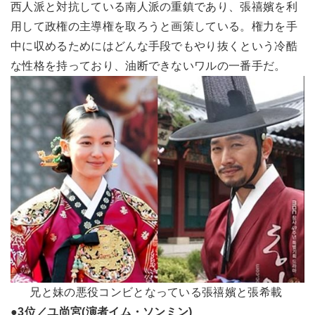
西人派と対抗している南人派の重鎮であり、張禧嬪を利
用して政権の主導権を取ろうと画策している。権力を手
中に収めるためにはどんな手段でもやり抜くという冷酷
な性格を持っており、油断できないワルの一番手だ。
兄と妹の悪役コンビとなっている張禧嬪と張希載
●3位／ユ尚宮(演者イム・ソンミン)