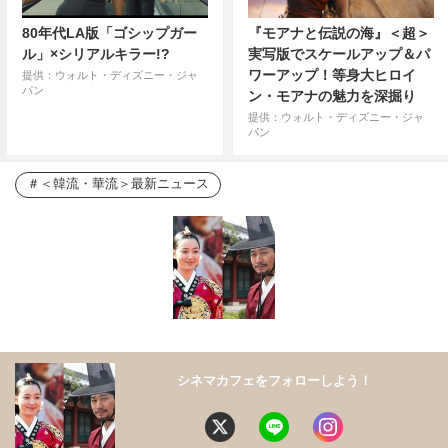
80年代LA版「ゴシップガー
『モアナと伝説の海』＜超＞
ル」×シリアルキラー!?
実写版でスケールアップ＆パ
ワーアップ！等身大ヒロイ
提供：ウォルト・ディズニー・ジャ
パン
ン・モアナの魅力を深掘り
提供：ウォルト・ディズニー・ジャ
パン
＜韓流・華流＞最新ニュース
シネマカフェをフォローしよう！