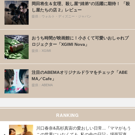
岡田将生＆玄理、殺し屋“姉弟“の活躍に期待！ 「殺
し屋たちの店 2」レビュー
提供：ウォルト・ディズニー・ジャパン
おうち時間が映画館に！小さくて可愛いおしゃれプ
ロジェクター「XGIMI Nova」
提供：XGIMI
注目のABEMAオリジナルドラマをチェック「ABE
MA／Cafe」
提供：ABEMA
RANKING
川口春奈&高杉真宙の愛おしい日常...『ママがもう
この世界にいなくても 私の命の日記』場面写真