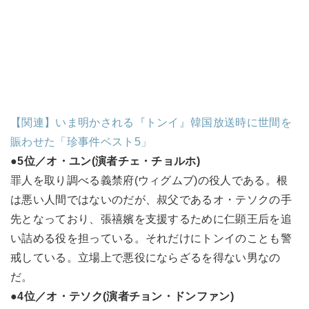
【関連】いま明かされる『トンイ』韓国放送時に世間を
賑わせた「珍事件ベスト5」
●5位／オ・ユン(演者チェ・チョルホ)
罪人を取り調べる義禁府(ウィグムブ)の役人である。根
は悪い人間ではないのだが、叔父であるオ・テソクの手
先となっており、張禧嬪を支援するために仁顕王后を追
い詰める役を担っている。それだけにトンイのことも警
戒している。立場上で悪役にならざるを得ない男なの
だ。
●4位／オ・テソク(演者チョン・ドンファン)