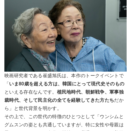
映画研究者である崔盛旭氏は、本作のトークイベントで
「
いま80歳を超える方は、韓国にとって現代史そのもの
といえる存在なんです。
植民地時代、朝鮮戦争、軍事独
裁時代、そして民主化の全てを経験してきた方たち
だか
ら」と世代背景を明かす。
その上で、この世代の特徴のひとつとして「ウンシムと
グムスンの姿とも共通していますが、特に女性や母親は