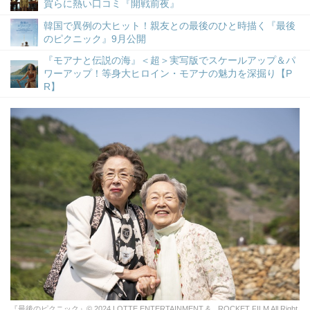
賀らに熱い口コミ『開戦前夜』
韓国で異例の大ヒット！親友との最後のひと時描く『最後
のピクニック』9月公開
『モアナと伝説の海』＜超＞実写版でスケールアップ＆パ
ワーアップ！等身大ヒロイン・モアナの魅力を深掘り【P
R】
『最後のピクニック』© 2024 LOTTE ENTERTAINMENT & ROCKET FILM All Right