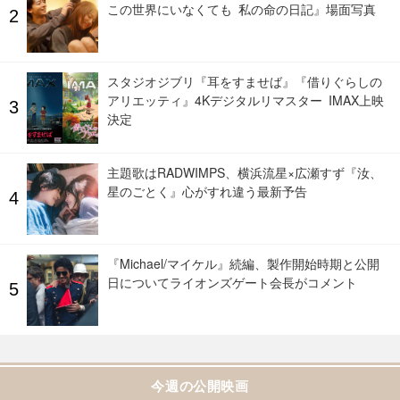
この世界にいなくても 私の命の日記』場面写真
スタジオジブリ『耳をすませば』『借りぐらしの
アリエッティ』4Kデジタルリマスター IMAX上映
決定
主題歌はRADWIMPS、横浜流星×広瀬すず『汝、
星のごとく』心がすれ違う最新予告
『Michael/マイケル』続編、製作開始時期と公開
日についてライオンズゲート会長がコメント
今週の公開映画