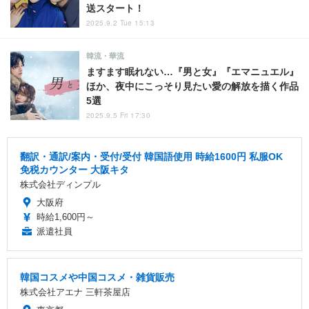
送スタート！
2025.9.2 Tue 15:13
韓流・華流
ますます眠れない…『男と女』『エマニュエル』
ほか、夜中にこっそり見たい愛の解放を描く作品
5選
2025.9.5 Fri 17:30
翻訳・通訳/案内・受付/受付 韓国語使用 時給1600円 私服OK
免税カウンター 大阪キタ
株式会社ディンプル
大阪府
時給1,600円～
派遣社員
韓国コスメや中国コスメ・雑貨販売
株式会社アエナ 三軒茶屋店