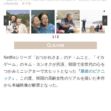
全 8 枚
s Reserved.
‹
1
/
2
拡大写真
Netflixシリーズ「おつかれさま」のナ・ムニと、「イカ
ゲーム」のキム・ヨンオクが共演、韓国で全世代の心を
つかみミニシアターで大ヒットとなった
『最後のピクニ
ック』
。この度、韓国の高齢女性のリアルを描いた本作
から本編映像が解禁となった。