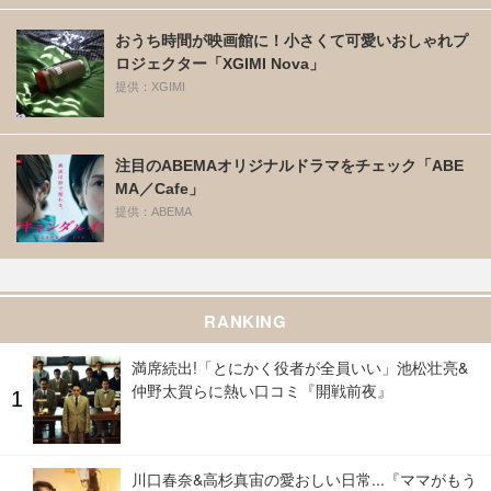
おうち時間が映画館に！小さくて可愛いおしゃれプ
ロジェクター「XGIMI Nova」
提供：XGIMI
注目のABEMAオリジナルドラマをチェック「ABE
MA／Cafe」
提供：ABEMA
RANKING
満席続出!「とにかく役者が全員いい」池松壮亮&
仲野太賀らに熱い口コミ『開戦前夜』
川口春奈&高杉真宙の愛おしい日常...『ママがもう