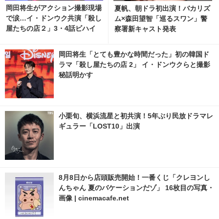
岡田将生がアクション撮影現場
夏帆、朝ドラ初出演！バカリズ
で涙…イ・ドンウク共演「殺し
ム×森田望智「巡るスワン」警
屋たちの店２」3・4話ビハイ
察署新キャスト発表
ンド映像
岡田将生「とても豊かな時間だった」初の韓国ド
ラマ「殺し屋たちの店 2」 イ・ドンウクらと撮影
秘話明かす
小栗旬、横浜流星と初共演！5年ぶり民放ドラマレ
ギュラー「LOST10」出演
8月8日から店頭販売開始！一番くじ「クレヨンし
んちゃん 夏のバケーションだゾ」 16枚目の写真・
画像 | cinemacafe.net