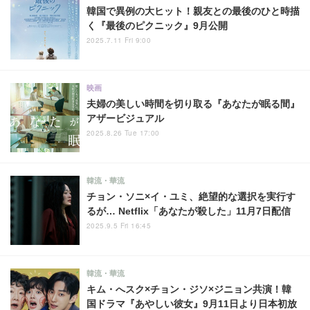
韓国で異例の大ヒット！親友との最後のひと時描
く『最後のピクニック』9月公開
2025.7.11 Fri 9:00
映画
夫婦の美しい時間を切り取る『あなたが眠る間』
アザービジュアル
2025.8.26 Tue 17:00
韓流・華流
チョン・ソニ×イ・ユミ、絶望的な選択を実行す
るが… Netflix「あなたが殺した」11月7日配信
2025.9.5 Fri 16:45
韓流・華流
キム・へスク×チョン・ジソ×ジニョン共演！韓
国ドラマ『あやしい彼女』9月11日より日本初放