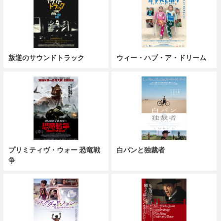
叛逆のサウンドトラック
ウィー・ハブ・ア・ドリーム
プリミティヴ・ウォー 恐竜戦
白パンと独裁者
争