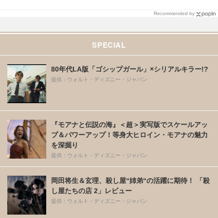
Recommended by
SPECIAL
80年代LA版「ゴシップガール」×シリアルキラー!?
提供：ウォルト・ディズニー・ジャパン
『モアナと伝説の海』＜超＞実写版でスケールアッ
プ＆パワーアップ！等身大ヒロイン・モアナの魅力
を深掘り
提供：ウォルト・ディズニー・ジャパン
岡田将生＆玄理、殺し屋“姉弟“の活躍に期待！ 「殺
し屋たちの店 2」レビュー
提供：ウォルト・ディズニー・ジャパン