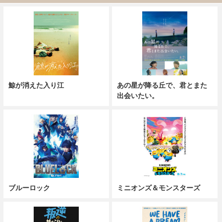
鯨が消えた入り江
あの星が降る丘で、君とまた
出会いたい。
ブルーロック
ミニオンズ＆モンスターズ