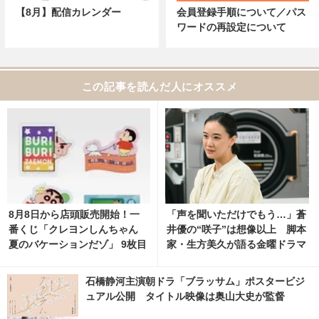
【8月】配信カレンダー
会員登録手順について／パス
ワードの再設定について
この記事を読んだ人にオススメ
8月8日から店頭販売開始！一
「声を聞いただけでもう…」蒼
番くじ「クレヨンしんちゃん
井優の“咲子”は想像以上 脚本
夏のバケーションだゾ」 9枚目
家・生方美久が語る金曜ドラマ
の写真・画像 | cinemacafe.ne
「Tシャツが乾くまで」
t
石橋静河主演朝ドラ「ブラッサム」ポスタービジ
ュアル公開 タイトル映像は奥山大史が監督