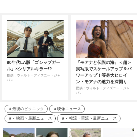
80年代LA版「ゴシップガー
『モアナと伝説の海』＜超＞
ル」×シリアルキラー!?
実写版でスケールアップ＆パ
ワーアップ！等身大ヒロイ
提供：ウォルト・ディズニー・ジャ
パン
ン・モアナの魅力を深掘り
提供：ウォルト・ディズニー・ジャ
パン
最後のピクニック
映像ニュース
＜映画＞最新ニュース
＜韓流・華流＞最新ニュース