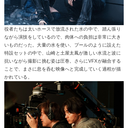
役者たちは太いホースで放流された水の中で、踏ん張り
ながら演技をしているので、肉体への負担は非常に大き
いものだった。大量の水を使い、プールのように設えた
特設セットの中で、山崎と土屋太鳳が激しい水流と波に
抗いながら撮影に挑む姿は圧巻。さらにVFXが融合する
ことで、まさに息を呑む映像へと完成していく過程が描
かれている。