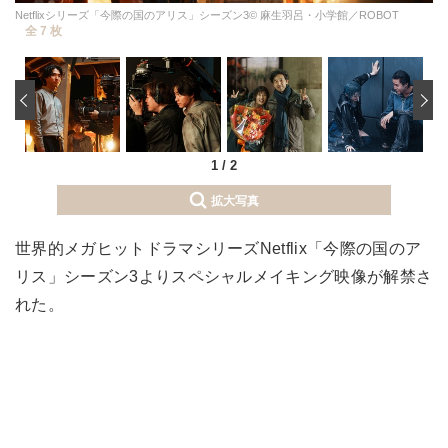
Netflixシリーズ「今際の国のアリス」シーズン3© 麻生羽呂・小学館／ROBOT
全 7 枚
‹
1
/
2
拡大写真
世界的メガヒットドラマシリーズNetflix「今際の国のア
リス」シーズン3よりスペシャルメイキング映像が解禁さ
れた。