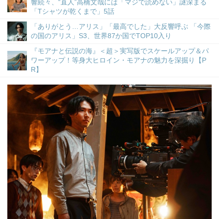
響続々、“直人”高橋文哉には「マジで読めない」謎深まる
「Tシャツが乾くまで」5話
「ありがとう…アリス」「最高でした」大反響呼ぶ 「今際
の国のアリス」S3、世界87か国でTOP10入り
『モアナと伝説の海』＜超＞実写版でスケールアップ＆パ
ワーアップ！等身大ヒロイン・モアナの魅力を深掘り【P
R】