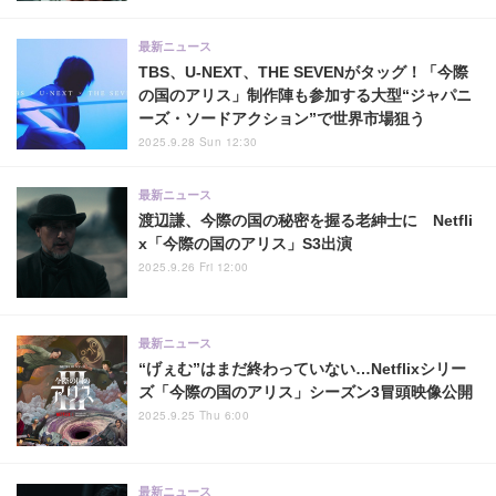
最新ニュース
TBS、U-NEXT、THE SEVENがタッグ！「今際
の国のアリス」制作陣も参加する大型“ジャパニ
ーズ・ソードアクション”で世界市場狙う
2025.9.28 Sun 12:30
最新ニュース
渡辺謙、今際の国の秘密を握る老紳士に Netfli
x「今際の国のアリス」S3出演
2025.9.26 Fri 12:00
最新ニュース
“げぇむ”はまだ終わっていない…Netflixシリー
ズ「今際の国のアリス」シーズン3冒頭映像公開
2025.9.25 Thu 6:00
最新ニュース