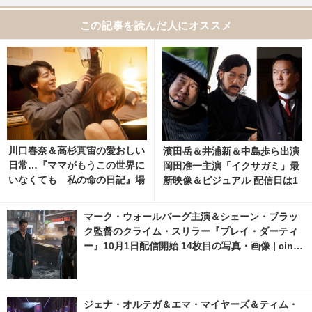
この記事を読んだ人にオススメ
川口春奈＆高杉真宙の愛おしい
濱田岳＆井浦新＆中島歩ら出演
日常…『ママがもうこの世界に
岡田准一主演「イクサガミ」最
いなくても 私の命の日記』場
新映像＆ビジュアル 配信日は1
面写真
1月13日に
マーク・ウォールバーグ主演＆シェーン・ブラッ
ク監督のクライム・スリラー『プレイ・ダーティ
ー』10月1日配信開始 14枚目の写真・画像 | cine
macafe.net
ジェナ・オルテガ＆エマ・マイヤーズ＆ティム・