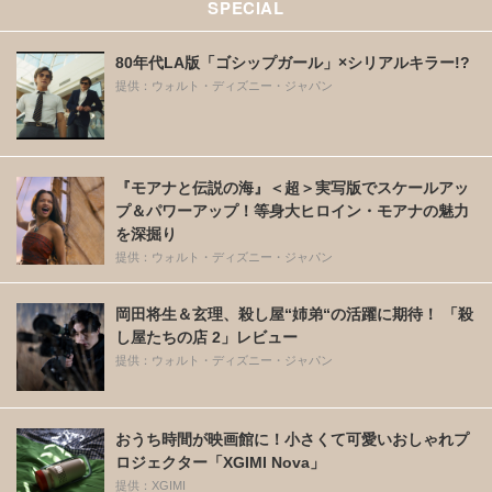
SPECIAL
80年代LA版「ゴシップガール」×シリアルキラー!?
提供：ウォルト・ディズニー・ジャパン
『モアナと伝説の海』＜超＞実写版でスケールアッ
プ＆パワーアップ！等身大ヒロイン・モアナの魅力
を深掘り
提供：ウォルト・ディズニー・ジャパン
岡田将生＆玄理、殺し屋“姉弟“の活躍に期待！ 「殺
し屋たちの店 2」レビュー
提供：ウォルト・ディズニー・ジャパン
おうち時間が映画館に！小さくて可愛いおしゃれプ
ロジェクター「XGIMI Nova」
提供：XGIMI