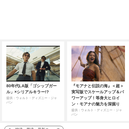
80年代LA版「ゴシップガー
『モアナと伝説の海』＜超＞
ル」×シリアルキラー!?
実写版でスケールアップ＆パ
ワーアップ！等身大ヒロイ
提供：ウォルト・ディズニー・ジャ
パン
ン・モアナの魅力を深掘り
提供：ウォルト・ディズニー・ジャ
パン