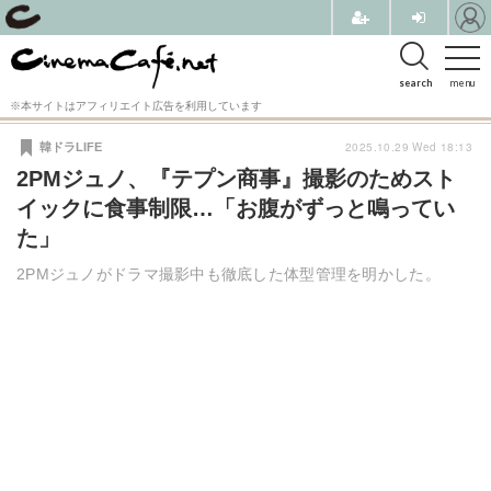
search
menu
※本サイトはアフィリエイト広告を利用しています
2025.10.29 Wed 18:13
韓ドラLIFE
2PMジュノ、『テプン商事』撮影のためスト
イックに食事制限…「お腹がずっと鳴ってい
た」
2PMジュノがドラマ撮影中も徹底した体型管理を明かした。