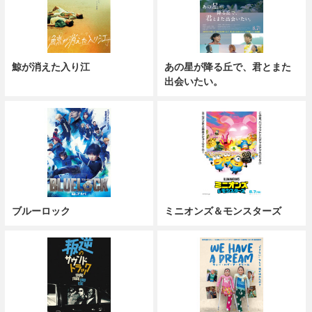
鯨が消えた入り江
あの星が降る丘で、君とまた
出会いたい。
ブルーロック
ミニオンズ＆モンスターズ