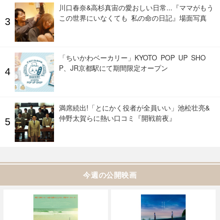
川口春奈&高杉真宙の愛おしい日常...『ママがもう
この世界にいなくても 私の命の日記』場面写真
「ちいかわベーカリー」KYOTO POP UP SHO
P、JR京都駅にて期間限定オープン
満席続出!「とにかく役者が全員いい」池松壮亮&
仲野太賀らに熱い口コミ『開戦前夜』
今週の公開映画