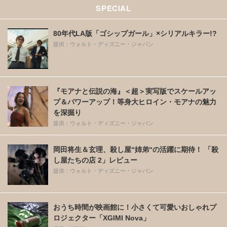
SPECIAL
80年代LA版「ゴシップガール」×シリアルキラー!?
提供：ウォルト・ディズニー・ジャパン
『モアナと伝説の海』＜超＞実写版でスケールアッ
プ＆パワーアップ！等身大ヒロイン・モアナの魅力
を深掘り
提供：ウォルト・ディズニー・ジャパン
岡田将生＆玄理、殺し屋“姉弟“の活躍に期待！ 「殺
し屋たちの店 2」レビュー
提供：ウォルト・ディズニー・ジャパン
おうち時間が映画館に！小さくて可愛いおしゃれプ
ロジェクター「XGIMI Nova」