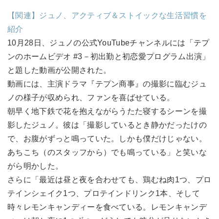
【関連】ジュノ、アクティブ＆ストイックな生活習慣を
紹介
10月28日、ジュノの公式YouTubeチャンネルには「テプ
ンのホームビデオ #3－初出勤と初恋愛プログラム出演」
と題した動画が公開された。
動画には、主演ドラマ『テプン商事』の撮影に臨むジュ
ノの様子が収められ、ファンを喜ばせている。
朝早く地下鉄で花を抱えながらうたた寝するシーンを撮
影したジュノ。彼は「撮影しているとき静かだったけの
で、お腹がずっと鳴っていた。しかも僕だけじゃない。
あちこち（のスタッフから）でも鳴っている」と笑いな
がら明かした。
さらに「最近は昼と夜を合わせても、鶏むね肉1つ、プロ
テインシェイク1つ、プロテインドリンク1本、そして
時々レモンキャンディーを食べている。レモンキャンデ