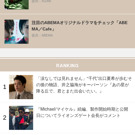
提供：XGIMI
注目のABEMAオリジナルドラマをチェック「ABE
MA／Cafe」
提供：ABEMA
RANKING
「涙なしでは見れません」“千代”出口夏希が歩むそ
の後の物語、井之脇海がキーパーソン『あの星が
降る丘で、君とまた出会いたい。』
『Michael/マイケル』続編、製作開始時期と公開
日についてライオンズゲート会長がコメント