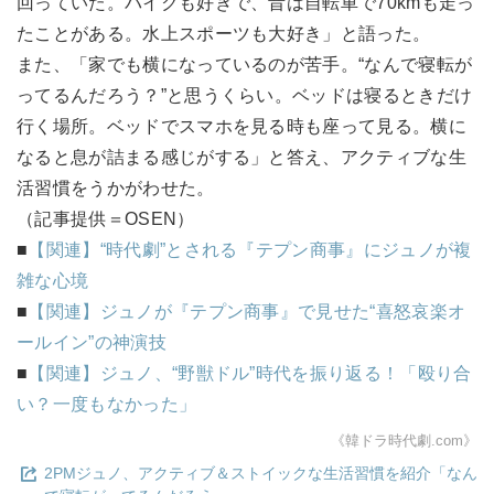
回っていた。バイクも好きで、昔は自転車で70kmも走っ
たことがある。水上スポーツも大好き」と語った。
また、「家でも横になっているのが苦手。“なんで寝転が
ってるんだろう？”と思うくらい。ベッドは寝るときだけ
行く場所。ベッドでスマホを見る時も座って見る。横に
なると息が詰まる感じがする」と答え、アクティブな生
活習慣をうかがわせた。
（記事提供＝OSEN）
■
【関連】“時代劇”とされる『テプン商事』にジュノが複
雑な心境
■
【関連】ジュノが『テプン商事』で見せた“喜怒哀楽オ
ールイン”の神演技
■
【関連】ジュノ、“野獣ドル”時代を振り返る！「殴り合
い？一度もなかった」
《韓ドラ時代劇.com》
2PMジュノ、アクティブ＆ストイックな生活習慣を紹介「なん