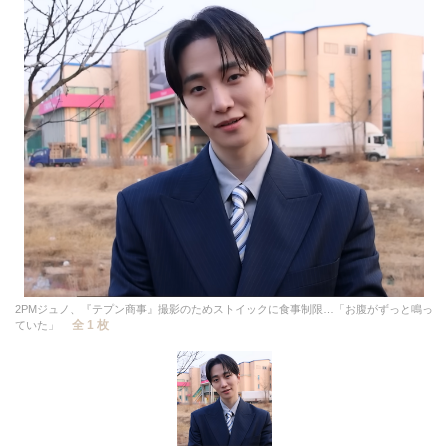
2PMジュノ、『テプン商事』撮影のためストイックに食事制限…「お腹がずっと鳴っ
全 1 枚
ていた」