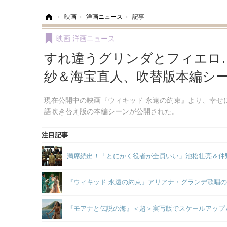
ホーム
›
映画
›
洋画ニュース
›
記事
映画
洋画ニュース
すれ違うグリンダとフィエロ
紗＆海宝直人、吹替版本編シ
現在公開中の映画『ウィキッド 永遠の約束』より、幸せ
語吹き替え版の本編シーンが公開された。
注目記事
満席続出！「とにかく役者が全員いい」池松壮亮＆仲
『ウィキッド 永遠の約束』アリアナ・グランデ歌唱
『モアナと伝説の海』＜超＞実写版でスケールアップ