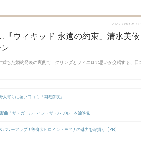
2026.3.28 Sat 17
…『ウィキッド 永遠の約束』清水美依
ーン
に満ちた婚約発表の裏側で、グリンダとフィエロの思いが交錯する、日
野太賀らに熱い口コミ『開戦前夜』
の新曲「ザ・ガール・イン・ザ・バブル」本編映像
＆パワーアップ！等身大ヒロイン・モアナの魅力を深掘り【PR】