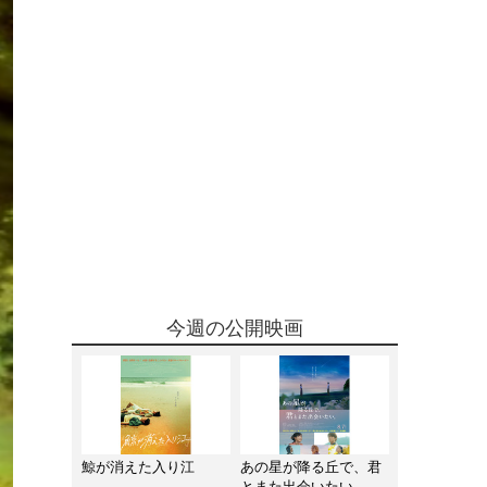
今週の公開映画
鯨が消えた入り江
あの星が降る丘で、君
とまた出会いたい。