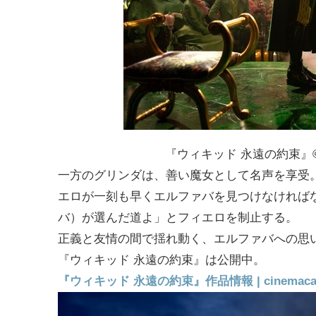
『ウィキッド 永遠の約束』© Univers
一方のグリンダは、善い魔女として名声を享受
エロが一刻も早くエルファバを見つけなければ
バ）が選んだ道よ」とフィエロを制止する。
正義と友情の間で揺れ動く、エルファバへの思
『ウィキッド 永遠の約束』は公開中。
『ウィキッド 永遠の約束』作品情報 | cinemacafe