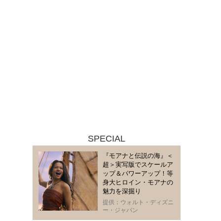
SPECIAL
『モアナと伝説の海』＜
超＞実写版でスケールア
ップ＆パワーアップ！等
身大ヒロイン・モアナの
魅力を深掘り
提供：ウォルト・ディズニ
ー・ジャパン