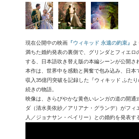
現在公開中の映画
『ウィキッド 永遠の約束』
よ
満ちた婚約発表の裏側で、グリンダとフィエロ
する、日本語吹き替え版の本編シーンが公開さ
本作は、世界中を感動と興奮で包み込み、日本
収入35億円突破を記録した『ウィキッド ふた
続きの物語。
映像は、きらびやかな黄色いレンガの道の開通
ダ（清水美依紗／アリアナ・グランデ）がフィ
人／ジョナサン・ベイリー）との婚約を発表す