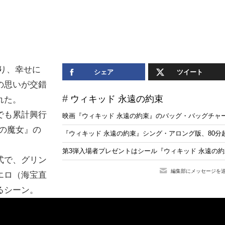
り、幸せに
シェア
ツイート
の思いが交錯
ウィキッド 永遠の約束
れた。
でも累計興行
映画『ウィキッド 永遠の約束』のバッグ・バッグチャ
りの魔女』の
『ウィキッド 永遠の約束』シング・アロング版、80分
第3弾入場者プレゼントはシール『ウィキッド 永遠の
式で、グリン
編集部にメッセージを
エロ（海宝直
るシーン。