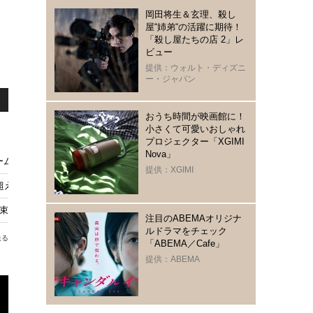
岡田将生＆玄理、殺し
屋“姉弟“の活躍に期待！
「殺し屋たちの店 2」レ
ビュー
提供：ウォルト・ディズニ
ー・ジャパン
おうち時間が映画館に！
小さくて可愛いおしゃれ
プロジェクター「XGIMI
Nova」
ーム、「エメラルドシティへの招待状」のような三つ折り財布も登場
提供：XGIMI
超え特典映像収録 7月8日リリース決定
約束』
注目のABEMAオリジナ
ルドラマをチェック
送る
「ABEMA／Cafe」
提供：ABEMA