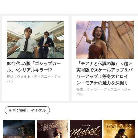
80年代LA版「ゴシップガー
『モアナと伝説の海』＜超＞
ル」×シリアルキラー!?
実写版でスケールアップ＆パ
ワーアップ！等身大ヒロイ
提供：ウォルト・ディズニー・ジャ
パン
ン・モアナの魅力を深掘り
提供：ウォルト・ディズニー・ジャ
パン
Michael／マイケル