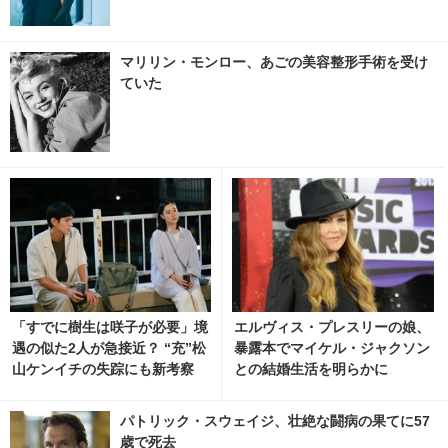
マリリン・モンロー、あごの美容整形手術を受け
ていた
「すでに樹生は咲子が必要」境
エルヴィス・プレスリーの娘、
遇の似た2人が急接近？ “充”松
暴露本でマイケル・ジャクソン
山ケンイチの失踪にも新考察
との結婚生活を明らかに
「Tシャツが乾くまで」4話
パトリック・スウェイジ、壮絶な闘病の果てに57
歳で死去