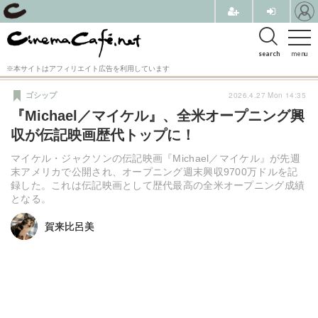
search
menu
※本サイトはアフィリエイト広告を利用しています
2026.4.27 Mon 14:35
ゴシップ
『Michael／マイケル』、全米オープニング興
収が伝記映画歴代トップに！
マイケル・ジャクソンの伝記映画『Michael／マイケル』が先週
末アメリカで公開され、オープニング週末興収9700万ドルを記
録した。これは伝記映画として歴代最高の全米オープニング成績
となる。
賀来比呂美
賀来比呂美