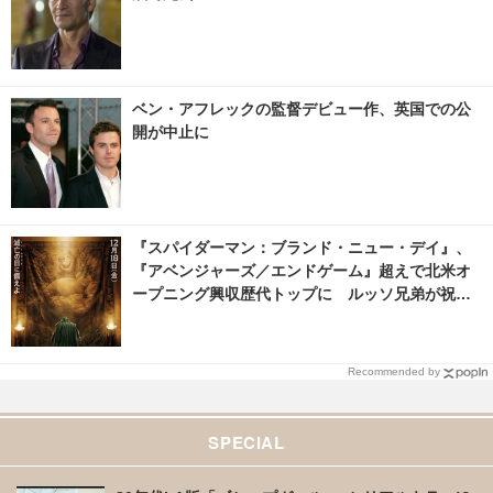
ベン・アフレックの監督デビュー作、英国での公
開が中止に
『スパイダーマン：ブランド・ニュー・デイ』、
『アベンジャーズ／エンドゲーム』超えで北米オ
ープニング興収歴代トップに ルッソ兄弟が祝福
5枚目の写真・画像 | cinemacafe.net
Recommended by
SPECIAL