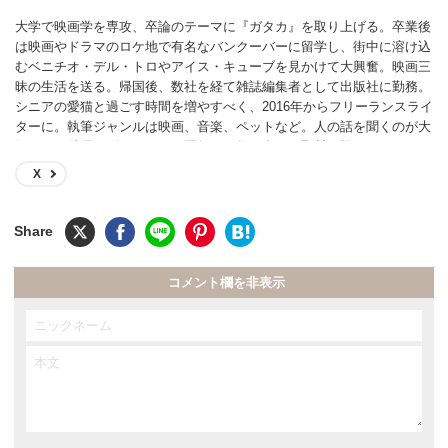
大学で映画学を専攻、卒論のテーマに『ガタカ』を取り上げる。卒業後
は映画やドラマのロケ地で有名なバンクーバーに留学し、街中に溶け込
むベニチオ・デル・トロやアイス・キューブを見かけて大興奮。映画三
昧の生活を送る。帰国後、数社を経て雑誌編集者として出版社に勤務。
シニアの愛猫と過ごす時間を増やすべく、2016年からフリーランスライ
ターに。執筆ジャンルは映画、音楽、ペットなど。人の話を聞くのが大
好きで、俳優、ピアニスト、医師など数百名への取材経験あり。
X
コメント欄を非表示