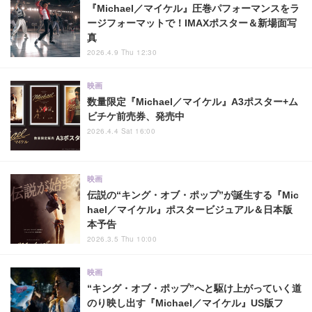
『Michael／マイケル』圧巻パフォーマンスをラ
ージフォーマットで！IMAXポスター＆新場面写
真
2026.4.9 Thu 12:30
映画
数量限定『Michael／マイケル』A3ポスター+ム
ビチケ前売券、発売中
2026.4.4 Sat 16:00
映画
伝説の“キング・オブ・ポップ”が誕生する『Mic
hael／マイケル』ポスタービジュアル＆日本版
本予告
2026.3.5 Thu 10:00
映画
“キング・オブ・ポップ”へと駆け上がっていく道
のり映し出す『Michael／マイケル』US版フ