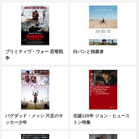
プリミティヴ・ウォー 恐竜戦
白パンと独裁者
争
バグダッド・メッシ 片足のサ
生誕120年 ジョン・ヒュース
ッカー少年
トン特集