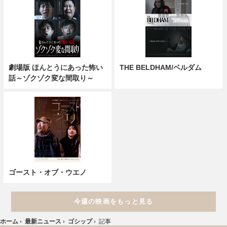
劇場版 ほんとうにあった怖い
THE BELDHAM/ベルダム
話～ゾクゾク変な間取り～
ゴースト・オブ・ウエノ
今週の映画をもっと見る
ホーム
›
最新ニュース
›
ゴシップ
›
記事