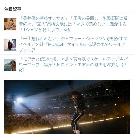
注目記事
「蒼井優の演技すごすぎ」「圧巻の長回し」衝撃展開に反
響続々、“直人”高橋文哉には「マジで読めない」謎深まる
「Tシャツが乾くまで」5話
「一生忘れられない」ジャファー・ジャクソンが明かすマ
イケルとの絆『Michael／マイケル』伝説の地でワールド
プレミア
『モアナと伝説の海』＜超＞実写版でスケールアップ＆パ
ワーアップ！等身大ヒロイン・モアナの魅力を深掘り【P
R】