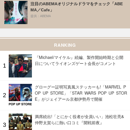
注目のABEMAオリジナルドラマをチェック「ABE
MA／Cafe」
提供：ABEMA
RANKING
『Michael/マイケル』続編、製作開始時期と公開
日についてライオンズゲート会長がコメント
グローグー証明写真風ステッカーも!「MARVEL P
OP UP STORE」「STAR WARS POP UP STOR
E」がジェイアール京都伊勢丹で開催
満席続出!「とにかく役者が全員いい」池松壮亮&
仲野太賀らに熱い口コミ『開戦前夜』