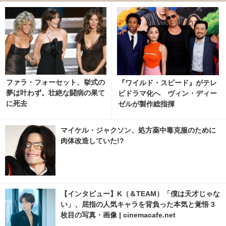
ファラ・フォーセット、挙式の
『ワイルド・スピード』がテレ
夢は叶わず。壮絶な闘病の果て
ビドラマ化へ ヴィン・ディー
に死去
ゼルが製作総指揮
マイケル・ジャクソン、処方薬中毒克服のために
肉体改造していた!?
【インタビュー】K（＆TEAM）「僕は天才じゃな
い」、屈指の人気キャラを背負った本気と覚悟 3
枚目の写真・画像 | cinemacafe.net