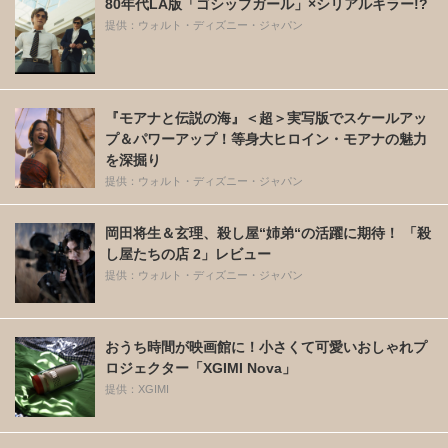
80年代LA版「ゴシップガール」×シリアルキラー!?
提供：ウォルト・ディズニー・ジャパン
『モアナと伝説の海』＜超＞実写版でスケールアッ
プ＆パワーアップ！等身大ヒロイン・モアナの魅力
を深掘り
提供：ウォルト・ディズニー・ジャパン
岡田将生＆玄理、殺し屋“姉弟“の活躍に期待！ 「殺
し屋たちの店 2」レビュー
提供：ウォルト・ディズニー・ジャパン
おうち時間が映画館に！小さくて可愛いおしゃれプ
ロジェクター「XGIMI Nova」
提供：XGIMI