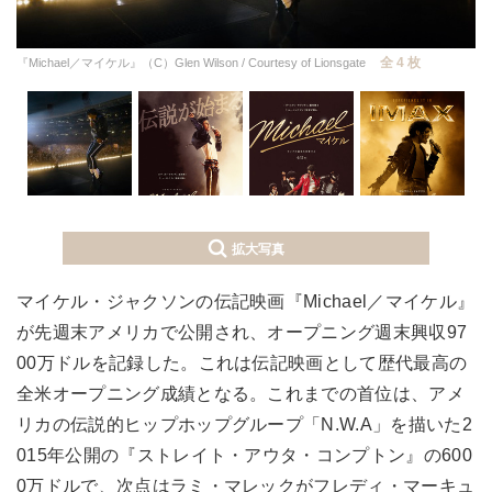
全 4 枚
『Michael／マイケル』（C）Glen Wilson / Courtesy of Lionsgate
拡大写真
マイケル・ジャクソンの伝記映画『Michael／マイケル』
が先週末アメリカで公開され、オープニング週末興収97
00万ドルを記録した。これは伝記映画として歴代最高の
全米オープニング成績となる。これまでの首位は、アメ
リカの伝説的ヒップホップグループ「N.W.A」を描いた2
015年公開の『ストレイト・アウタ・コンプトン』の600
0万ドルで、次点はラミ・マレックがフレディ・マーキュ