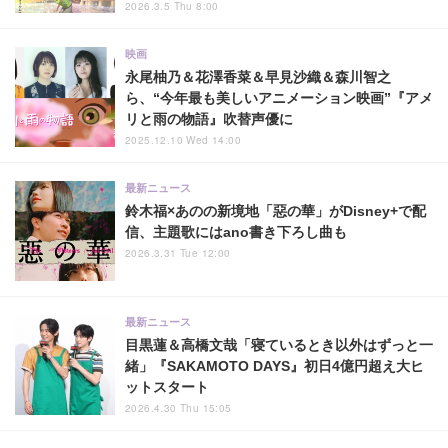
2026.3.5 Thu 8:00
映画
永尾柚乃＆花澤香菜＆早見沙織＆森川智之
ら、“今年最も美しいアニメーション映画”『アメ
リと雨の物語』吹替声優に
2025.12.10 Wed 14:00
最新ニュース
鈴木福×あのの新境地「惡の華」がDisney+で配
信、主題歌にはano書き下ろし曲も
2026.3.31 Tue 12:00
最新ニュース
目黒蓮＆高橋文哉「寝ているとき以外はずっと一
緒」『SAKAMOTO DAYS』初日4億円超え大ヒ
ットスタート
2026.4.30 Thu 15:05