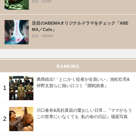
提供：XGIMI
注目のABEMAオリジナルドラマをチェック「ABE
MA／Cafe」
提供：ABEMA
RANKING
満席続出!「とにかく役者が全員いい」池松壮亮&
仲野太賀らに熱い口コミ『開戦前夜』
川口春奈&高杉真宙の愛おしい日常...『ママがもう
この世界にいなくても 私の命の日記』場面写真