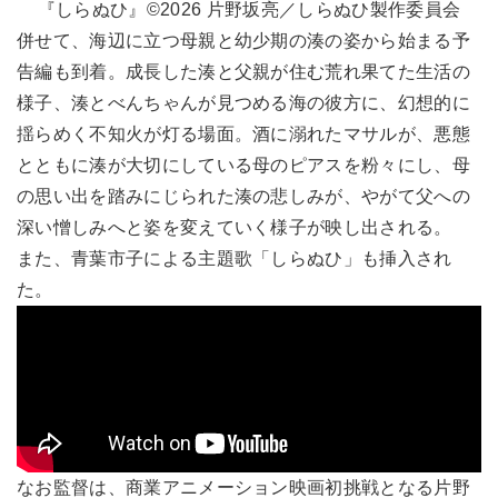
『しらぬひ』©2026 片野坂亮／しらぬひ製作委員会
併せて、海辺に立つ母親と幼少期の湊の姿から始まる予
告編も到着。成長した湊と父親が住む荒れ果てた生活の
様子、湊とべんちゃんが見つめる海の彼方に、幻想的に
揺らめく不知火が灯る場面。酒に溺れたマサルが、悪態
とともに湊が大切にしている母のピアスを粉々にし、母
の思い出を踏みにじられた湊の悲しみが、やがて父への
深い憎しみへと姿を変えていく様子が映し出される。
また、青葉市子による主題歌「しらぬひ」も挿入され
た。
なお監督は、商業アニメーション映画初挑戦となる片野