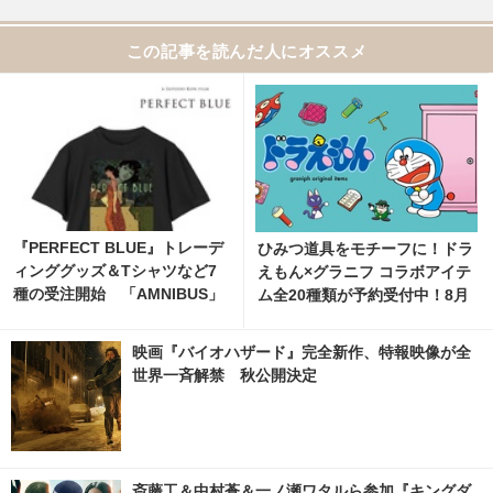
この記事を読んだ人にオススメ
『PERFECT BLUE』トレーデ
ひみつ道具をモチーフに！ドラ
ィンググッズ＆Tシャツなど7
えもん×グラニフ コラボアイテ
種の受注開始 「AMNIBUS」
ム全20種類が予約受付中！8月
にて
11日より発売
映画『バイオハザード』完全新作、特報映像が全
世界一斉解禁 秋公開決定
斎藤工＆中村蒼＆一ノ瀬ワタルら参加『キングダ