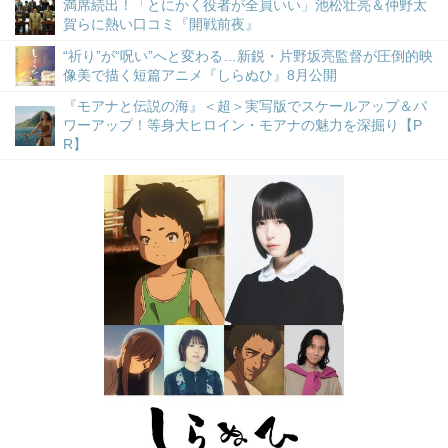
満席続出！「とにかく役者が全員いい」池松壮亮＆仲野太
賀らに熱い口コミ『開戦前夜』
“祈り”が“呪い”へと変わる…新鋭・片野坂亮監督が圧倒的映
像美で描く短篇アニメ『しらぬひ』8月公開
『モアナと伝説の海』＜超＞実写版でスケールアップ＆パ
ワーアップ！等身大ヒロイン・モアナの魅力を深掘り【P
R】