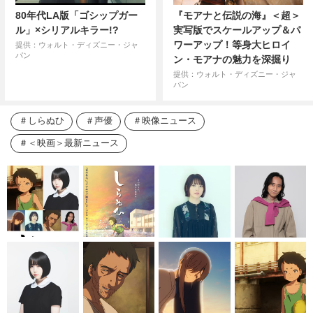
80年代LA版「ゴシップガー
『モアナと伝説の海』＜超＞
ル」×シリアルキラー!?
実写版でスケールアップ＆パ
ワーアップ！等身大ヒロイ
提供：ウォルト・ディズニー・ジャ
パン
ン・モアナの魅力を深掘り
提供：ウォルト・ディズニー・ジャ
パン
しらぬひ
声優
映像ニュース
＜映画＞最新ニュース