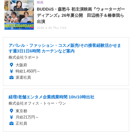
映画
BUDDiiS・森愁斗 初主演映画『ウォーターガー
ディアンズ』26年夏公開 田辺桃子＆椿泰我ら
出演
2026.4.30 Thu 7:00
アパレル・ファッション・コスメ販売/その接客経験活かせま
す週3日1日6時間 カーテンなど案内
株式会社ラポート
大阪府
時給1,450円～
派遣社員
経理/老舗エンタメ企業残業時間 10h/10時出社
株式会社オフィス・トゥー・ワン
東京都
月給21万円～
正社員