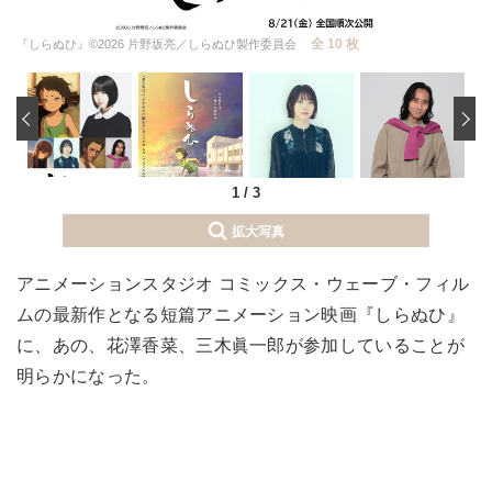
全 10 枚
『しらぬひ』©2026 片野坂亮／しらぬひ製作委員会
‹
1
/
3
拡大写真
アニメーションスタジオ コミックス・ウェーブ・フィル
ムの最新作となる短篇アニメーション映画『しらぬひ』
に、あの、花澤香菜、三木眞一郎が参加していることが
明らかになった。