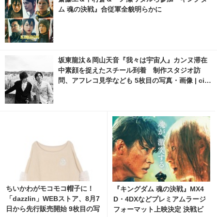
ム 魂の決戦』合従軍全貌明らかに
坂東龍汰＆岡山天音『我々は宇宙人』カンヌ滞在
中素顔を捉えたスチール到着 制作スタジオ訪
問、アフレコ見学なども 5枚目の写真・画像 | cin
emacafe.net
ちいかわがモコモコ帽子に！
『キングダム 魂の決戦』MX4
「dazzlin」WEBストア、8月7
D・4DXなどプレミアムラージ
日から先行販売開始 9枚目の写
フォーマット上映決定 決戦ビ