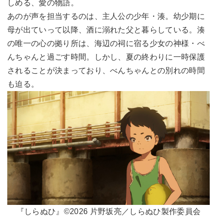
しめる、愛の物語。
あのが声を担当するのは、主人公の少年・湊。幼少期に
母が出ていって以降、酒に溺れた父と暮らしている。湊
の唯一の心の拠り所は、海辺の祠に宿る少女の神様・べ
んちゃんと過ごす時間。しかし、夏の終わりに一時保護
されることが決まっており、べんちゃんとの別れの時間
も迫る。
『しらぬひ』©2026 片野坂亮／しらぬひ製作委員会