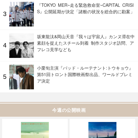
『TOKYO MER~走る緊急救命室~CAPITAL CRISI
S』公開延期が決定「諸般の状況を総合的に勘案」
坂東龍汰&岡山天音『我々は宇宙人』カンヌ滞在中
素顔を捉えたスチール到着 制作スタジオ訪問、ア
フレコ見学なども
小栗旬主演『バッド・ルーテナント:トウキョウ』
第51回トロント国際映画祭出品、ワールドプレミ
ア決定
今週の公開映画