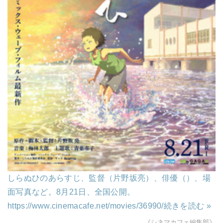
しらぬひのあらすじ、監督（片野坂亮）、俳優（）、場
面写真など。8月21日、全国公開。
https://www.cinemacafe.net/movies/36990/
続きを読む »
《シネマカフェ編集部》