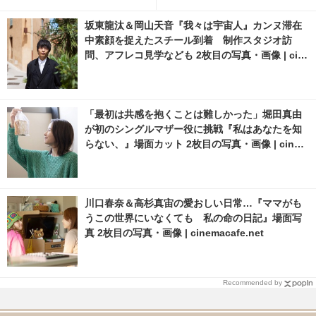
真・画像 | cinemacafe.net
ジュアルも解禁
坂東龍汰＆岡山天音『我々は宇宙人』カンヌ滞在
中素顔を捉えたスチール到着 制作スタジオ訪
問、アフレコ見学なども 2枚目の写真・画像 | cin
emacafe.net
「最初は共感を抱くことは難しかった」堀田真由
が初のシングルマザー役に挑戦『私はあなたを知
らない、』場面カット 2枚目の写真・画像 | cinem
acafe.net
川口春奈＆高杉真宙の愛おしい日常…『ママがも
うこの世界にいなくても 私の命の日記』場面写
真 2枚目の写真・画像 | cinemacafe.net
Recommended by