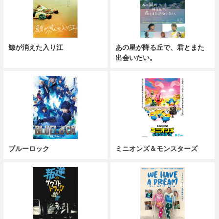
鯨が消えた入り江
あの星が降る丘で、君とまた
出会いたい。
ブルーロック
ミニオンズ＆モンスターズ