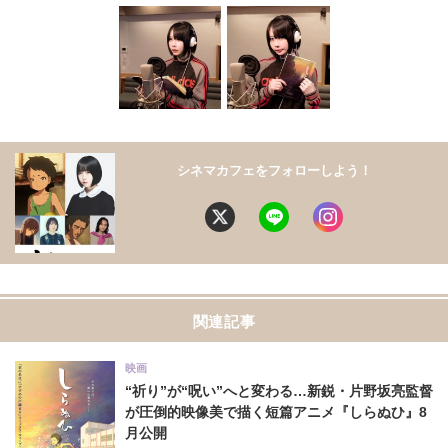
シネマカフェをフォローしよう！
関連記事
映画
“祈り”が“呪い”へと変わる…新鋭・片野坂亮監督
が圧倒的映像美で描く短篇アニメ『しらぬひ』8
月公開