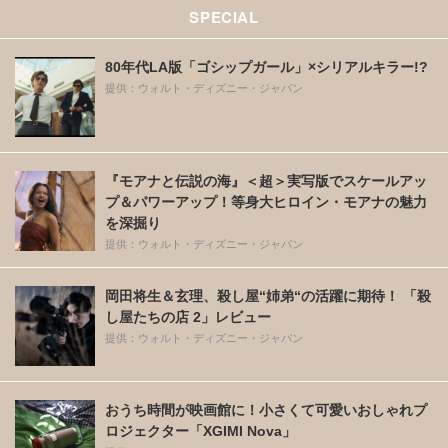
SPECIAL
80年代LA版「ゴシップガール」×シリアルキラー!?
提供：ウォルト・ディズニー・ジャパン
『モアナと伝説の海』＜超＞実写版でスケールアッ
プ＆パワーアップ！等身大ヒロイン・モアナの魅力
を深掘り
提供：ウォルト・ディズニー・ジャパン
岡田将生＆玄理、殺し屋“姉弟“の活躍に期待！ 「殺
し屋たちの店 2」レビュー
提供：ウォルト・ディズニー・ジャパン
おうち時間が映画館に！小さくて可愛いおしゃれプ
ロジェクター「XGIMI Nova」