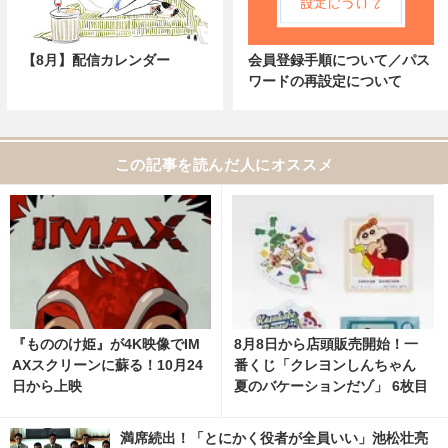
【8月】配信カレンダー
会員登録手順について／パス
ワードの再設定について
この記事を読んだ人にオススメ
『もののけ姫』が4K映像でIM
8月8日から店頭販売開始！一
AXスクリーンに蘇る！10月24
番くじ「クレヨンしんちゃん
日から上映
夏のバケーションだゾ」 6枚目
の写真・画像 | cinemacafe.ne
t
満席続出！「とにかく役者が全員いい」池松壮亮