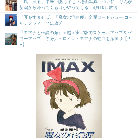
「風、薫る」第96回あらすじ・場面写真 ついに、りんが
新潟から帰ってくる日がやってくる…8月10日放送
『耳をすませば』『魔女の宅急便』金曜ロードショー ゴー
ルデンウィークに放送
『モアナと伝説の海』＜超＞実写版でスケールアップ＆パ
ワーアップ！等身大ヒロイン・モアナの魅力を深掘り【P
R】