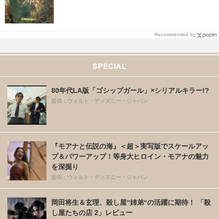
Recommended by
SPECIAL
80年代LA版「ゴシップガール」×シリアルキラー!?
提供：ウォルト・ディズニー・ジャパン
『モアナと伝説の海』＜超＞実写版でスケールアッ
プ＆パワーアップ！等身大ヒロイン・モアナの魅力
を深掘り
提供：ウォルト・ディズニー・ジャパン
岡田将生＆玄理、殺し屋“姉弟“の活躍に期待！ 「殺
し屋たちの店 2」レビュー