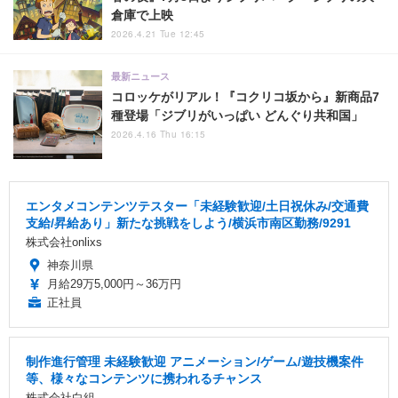
倉庫で上映
2026.4.21 Tue 12:45
最新ニュース
コロッケがリアル！『コクリコ坂から』新商品7
種登場「ジブリがいっぱい どんぐり共和国」
2026.4.16 Thu 16:15
エンタメコンテンツテスター「未経験歓迎/土日祝休み/交通費
支給/昇給あり」新たな挑戦をしよう/横浜市南区勤務/9291
株式会社onlixs
神奈川県
月給29万5,000円～36万円
正社員
制作進行管理 未経験歓迎 アニメーション/ゲーム/遊技機案件
等、様々なコンテンツに携われるチャンス
株式会社白組