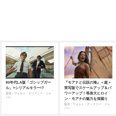
80年代LA版「ゴシップガー
『モアナと伝説の海』＜超＞
ル」×シリアルキラー!?
実写版でスケールアップ＆パ
ワーアップ！等身大ヒロイ
提供：ウォルト・ディズニー・ジャ
パン
ン・モアナの魅力を深掘り
提供：ウォルト・ディズニー・ジャ
パン