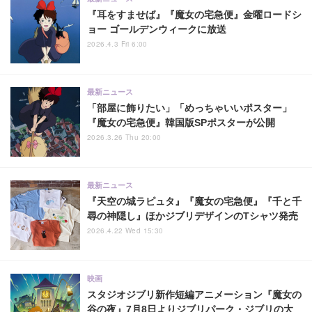
『耳をすませば』『魔女の宅急便』金曜ロードシ
ョー ゴールデンウィークに放送
2026.4.3 Fri 6:00
最新ニュース
「部屋に飾りたい」「めっちゃいいポスター」
『魔女の宅急便』韓国版SPポスターが公開
2026.3.26 Thu 20:00
最新ニュース
『天空の城ラピュタ』『魔女の宅急便』『千と千
尋の神隠し』ほかジブリデザインのTシャツ発売
2026.4.22 Wed 15:30
映画
スタジオジブリ新作短編アニメーション『魔女の
谷の夜』7月8日よりジブリパーク・ジブリの大