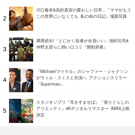
川口春奈&高杉真宙の愛おしい日常...『ママがもう
この世界にいなくても 私の命の日記』場面写真
満席続出!「とにかく役者が全員いい」池松壮亮&
仲野太賀らに熱い口コミ『開戦前夜』
『Michael/マイケル』のジャファー・ジャクソン
がウィル・スミスと共演へ アクションスリラー
『Supermax』
スタジオジブリ『耳をすませば』『借りぐらしの
アリエッティ』4Kデジタルリマスター IMAX上映
決定