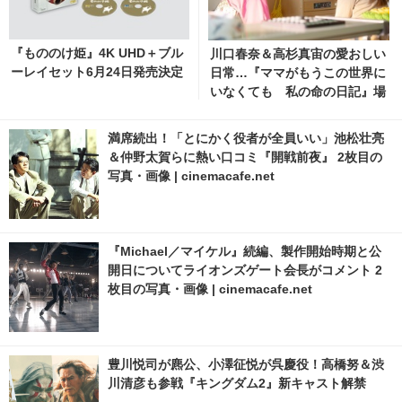
『もののけ姫』4K UHD＋ブル
川口春奈＆高杉真宙の愛おしい
ーレイセット6月24日発売決定
日常…『ママがもうこの世界に
いなくても 私の命の日記』場
面写真 2枚目の写真・画像 | ci
nemacafe.net
満席続出！「とにかく役者が全員いい」池松壮亮
＆仲野太賀らに熱い口コミ『開戦前夜』 2枚目の
写真・画像 | cinemacafe.net
『Michael／マイケル』続編、製作開始時期と公
開日についてライオンズゲート会長がコメント 2
枚目の写真・画像 | cinemacafe.net
豊川悦司が麃公、小澤征悦が呉慶役！高橋努＆渋
川清彦も参戦『キングダム2』新キャスト解禁