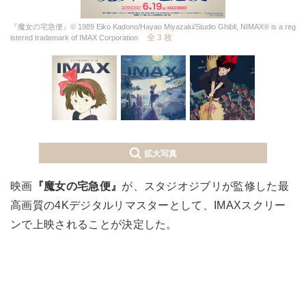
『魔女の宅急便』© 1989 Eiko Kadono/Hayao Miyazaki/Studio Ghibli, NIMAX® is a reg
全 3 枚
istered trademark of IMAX Corporation
拡大写真
映画
『魔女の宅急便』
が、スタジオジブリが監修した最
高画質の4Kデジタルリマスターとして、IMAXスクリー
ンで上映されることが決定した。