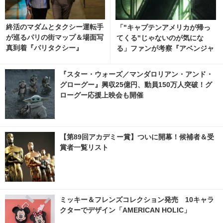
終活のマダムとタクシー運転手
「"キャプテンアメリカが帰っ
が巡るパリの街マップ＆場面写
てくる"じゃないのが気にな
真到着『パリタクシー』
る」ファンが考察『アベンジャ
ーズ／ドゥームズデイ』最新映
像
『スター・ウォーズ／マンダロリアン・アンド・
グローグー』興収25億円、動員150万人突破！グ
ローグー応援上映会も開催
【第89回アカデミー賞】ついに開幕！候補者＆受
賞者一覧リスト
ミッキー＆フレンズコレクション発売 10キャラ
クターでデザイン「AMERICAN HOLIC」