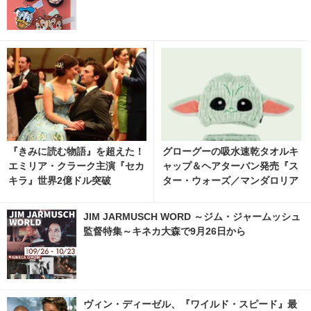
『きみに読む物語』を超えた！
グローグーの吸水速乾タオルキ
エミリア・クラーク主演『セカ
ャップ＆ヘアターバン発売『ス
キラ』世界2億ドル突破
ター・ウォーズ／マンダロリア
ン・アンド・グローグー』
JIM JARMUSCH WORD ～ジム・ジャームッシュ
監督特集～キネカ大森で9月26日から
ヴィン・ディーゼル、『ワイルド・スピード』最