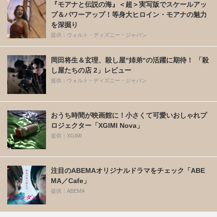
『モアナと伝説の海』＜超＞実写版でスケールアッ
プ＆パワーアップ！等身大ヒロイン・モアナの魅力
を深掘り
提供：ウォルト・ディズニー・ジャパン
岡田将生＆玄理、殺し屋“姉弟“の活躍に期待！ 「殺
し屋たちの店 2」レビュー
提供：ウォルト・ディズニー・ジャパン
おうち時間が映画館に！小さくて可愛いおしゃれプ
ロジェクター「XGIMI Nova」
提供：XGIMI
注目のABEMAオリジナルドラマをチェック「ABE
MA／Cafe」
提供：ABEMA