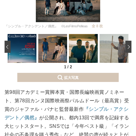
全 8 枚
『シンプル・アクシデント／偶然』 ©LesFilmsPelleas
‹
1
/
2
拡大写真
第98回アカデミー賞脚本賞・国際長編映画賞ノミネー
ト、第78回カンヌ国際映画祭パルムドール（最高賞）受
賞のジャファル・パナヒ監督最新作
『シンプル・アクシ
デント／偶然』
が公開され、都内13回で満席を記録する
大ヒットスタート。SNSでは「今年ベスト級」「イラン
社会の不条理を嗤う秀作」など、絶賛の声が続々と上が