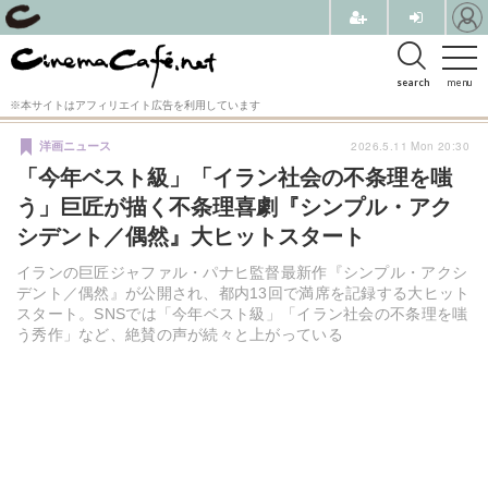
search
menu
※本サイトはアフィリエイト広告を利用しています
2026.5.11 Mon 20:30
洋画ニュース
「今年ベスト級」「イラン社会の不条理を嗤
う」巨匠が描く不条理喜劇『シンプル・アク
シデント／偶然』大ヒットスタート
イランの巨匠ジャファル・パナヒ監督最新作『シンプル・アクシ
デント／偶然』が公開され、都内13回で満席を記録する大ヒット
スタート。SNSでは「今年ベスト級」「イラン社会の不条理を嗤
う秀作」など、絶賛の声が続々と上がっている