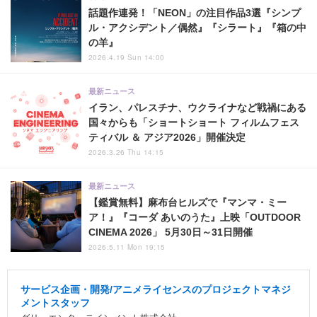
話題作連発！「NEON」の注目作品3選『シンプ
ル・アクシデント／偶然』『シラート』『箱の中
の羊』
2026.4.19 Sun 14:00
最新ニュース
イラン、パレスチナ、ウクライナなど戦禍にある
国々からも「ショートショート フィルムフェス
ティバル ＆ アジア2026」開催決定
2026.3.26 Thu 14:15
最新ニュース
【鑑賞無料】麻布台ヒルズで『マンマ・ミー
ア！』『コーダ あいのうた』上映「OUTDOOR
CINEMA 2026」 5月30日～31日開催
2026.5.11 Mon 19:15
サービス企画・開発/アニメライセンスのプロジェクトマネジ
メントスタッフ