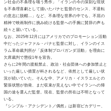
ン社会の不条理を嗤う秀作」「イランの今の深刻な現状
を不条理喜劇として描いたパナヒ監督のセンス、不退転
の意志に脱帽…」など、不条理な世界の中でも、不屈の
精神で映画制作に挑み続ける監督への手腕に賛辞の声も
続々と届いている。
なお、2025年12月にはアメリカでのプロモーション活動
中だったジャファル・パナヒ監督に対し、イランのイス
ラム革命裁判所が「反体制プロパガンダ活動」を理由に
欠席裁判で懲役1年を宣告。
さらに2年間の渡航禁止、政治・社会団体への参加禁止と
いった厳しい措置が科されるなど、依然として厳しい状
況が続いていた。そんな中、アメリカ・イスラエルとの
緊張状態が勃発、まだ収束が見えない中でイランへの帰
国の途を選んだ監督。現在、監督の所在は不明となって
いる。
『シンプル・アクシデント／偶然』は新宿ピカデリー、