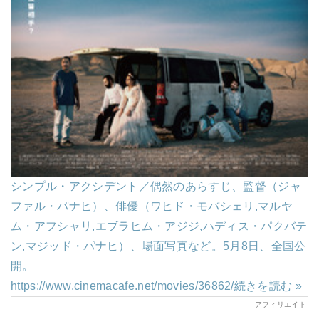
シンプル・アクシデント／偶然のあらすじ、監督（ジャ
ファル・パナヒ）、俳優（ワヒド・モバシェリ,マルヤ
ム・アフシャリ,エブラヒム・アジジ,ハディス・パクバテ
ン,マジッド・パナヒ）、場面写真など。5月8日、全国公
開。
https://www.cinemacafe.net/movies/36862/
続きを読む »