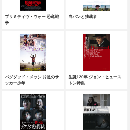
プリミティヴ・ウォー 恐竜戦
白パンと独裁者
争
バグダッド・メッシ 片足のサ
生誕120年 ジョン・ヒュース
ッカー少年
トン特集