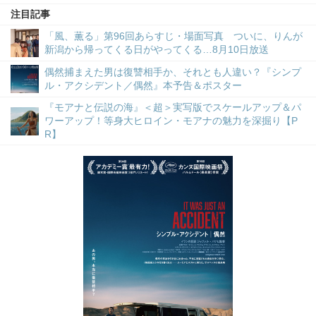
注目記事
「風、薫る」第96回あらすじ・場面写真 ついに、りんが
新潟から帰ってくる日がやってくる…8月10日放送
偶然捕まえた男は復讐相手か、それとも人違い？『シンプ
ル・アクシデント／偶然』本予告＆ポスター
『モアナと伝説の海』＜超＞実写版でスケールアップ＆パ
ワーアップ！等身大ヒロイン・モアナの魅力を深掘り【P
R】