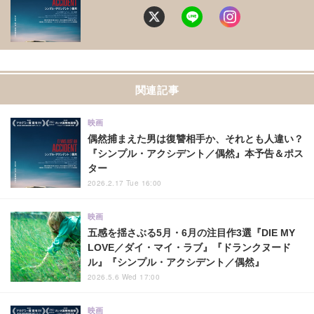
関連記事
映画
偶然捕まえた男は復讐相手か、それとも人違い？
『シンプル・アクシデント／偶然』本予告＆ポス
ター
2026.2.17 Tue 16:00
映画
五感を揺さぶる5月・6月の注目作3選『DIE MY
LOVE／ダイ・マイ・ラブ』『ドランクヌード
ル』『シンプル・アクシデント／偶然』
2026.5.6 Wed 17:00
映画