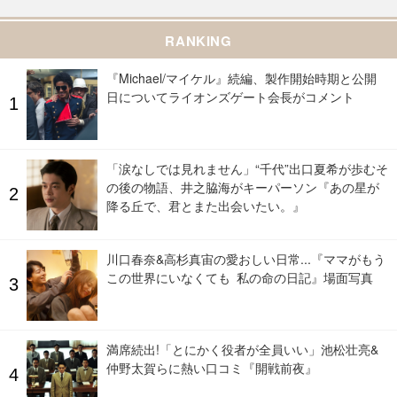
RANKING
『Michael/マイケル』続編、製作開始時期と公開
日についてライオンズゲート会長がコメント
「涙なしでは見れません」“千代”出口夏希が歩むそ
の後の物語、井之脇海がキーパーソン『あの星が
降る丘で、君とまた出会いたい。』
川口春奈&高杉真宙の愛おしい日常...『ママがもう
この世界にいなくても 私の命の日記』場面写真
満席続出!「とにかく役者が全員いい」池松壮亮&
仲野太賀らに熱い口コミ『開戦前夜』