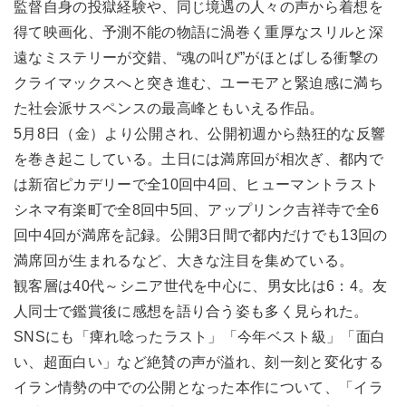
監督自身の投獄経験や、同じ境遇の人々の声から着想を
得て映画化、予測不能の物語に渦巻く重厚なスリルと深
遠なミステリーが交錯、“魂の叫び”がほとばしる衝撃の
クライマックスへと突き進む、ユーモアと緊迫感に満ち
た社会派サスペンスの最高峰ともいえる作品。
5月8日（金）より公開され、公開初週から熱狂的な反響
を巻き起こしている。土日には満席回が相次ぎ、都内で
は新宿ピカデリーで全10回中4回、ヒューマントラスト
シネマ有楽町で全8回中5回、アップリンク吉祥寺で全6
回中4回が満席を記録。公開3日間で都内だけでも13回の
満席回が生まれるなど、大きな注目を集めている。
観客層は40代～シニア世代を中心に、男女比は6：4。友
人同士で鑑賞後に感想を語り合う姿も多く見られた。
SNSにも「痺れ唸ったラスト」「今年ベスト級」「面白
い、超面白い」など絶賛の声が溢れ、刻一刻と変化する
イラン情勢の中での公開となった本作について、「イラ