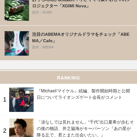
ロジェクター「XGIMI Nova」
提供：XGIMI
注目のABEMAオリジナルドラマをチェック「ABE
MA／Cafe」
提供：ABEMA
RANKING
『Michael/マイケル』続編、製作開始時期と公開
日についてライオンズゲート会長がコメント
「涙なしでは見れません」“千代”出口夏希が歩むそ
の後の物語、井之脇海がキーパーソン『あの星が
降る丘で、君とまた出会いたい。』