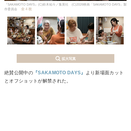
『SAKAMOTO DAYS』(C)鈴木祐斗／集英社 (C)2026映画「SAKAMOTO DAYS」製
全 4 枚
作委員会
拡大写真
絶賛公開中の
『SAKAMOTO DAYS』
より新場面カット
とオフショットが解禁された。