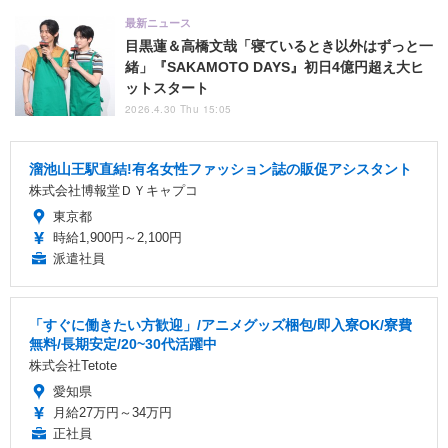
最新ニュース
目黒蓮＆高橋文哉「寝ているとき以外はずっと一
緒」『SAKAMOTO DAYS』初日4億円超え大ヒ
ットスタート
2026.4.30 Thu 15:05
溜池山王駅直結!有名女性ファッション誌の販促アシスタント
株式会社博報堂ＤＹキャプコ
東京都
時給1,900円～2,100円
派遣社員
「すぐに働きたい方歓迎」/アニメグッズ梱包/即入寮OK/寮費
無料/長期安定/20~30代活躍中
株式会社Tetote
愛知県
月給27万円～34万円
正社員