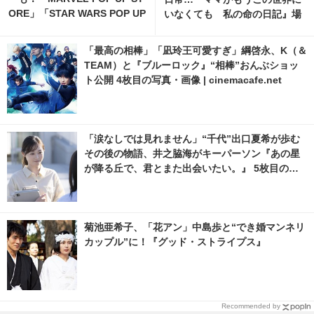
ORE」「STAR WARS POP UP
いなくても 私の命の日記』場
STORE」がジェイアール京都
面写真 1枚目の写真・画像 | ci
伊勢丹で開催 2枚目の写真・画
nemacafe.net
「最高の相棒」「凪玲王可愛すぎ」綱啓永、K（＆
像 | cinemacafe.net
TEAM）と『ブルーロック』“相棒”おんぶショッ
ト公開 4枚目の写真・画像 | cinemacafe.net
「涙なしでは見れません」“千代”出口夏希が歩む
その後の物語、井之脇海がキーパーソン『あの星
が降る丘で、君とまた出会いたい。』 5枚目の写
真・画像 | cinemacafe.net
菊池亜希子、「花アン」中島歩と“でき婚マンネリ
カップル”に！『グッド・ストライプス』
Recommended by