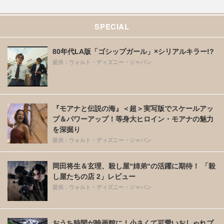
SPECIAL
80年代LA版「ゴシップガール」×シリアルキラー!?
提供：ウォルト・ディズニー・ジャパン
『モアナと伝説の海』＜超＞実写版でスケールアッ
プ＆パワーアップ！等身大ヒロイン・モアナの魅力
を深掘り
提供：ウォルト・ディズニー・ジャパン
岡田将生＆玄理、殺し屋“姉弟“の活躍に期待！ 「殺
し屋たちの店 2」レビュー
提供：ウォルト・ディズニー・ジャパン
おうち時間が映画館に！小さくて可愛いおしゃれプ