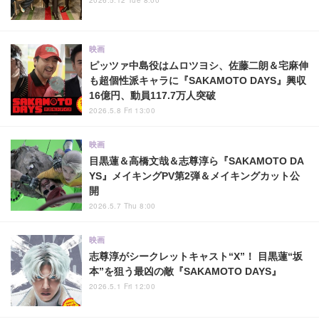
映画
ピッツァ中島役はムロツヨシ、佐藤二朗＆宅麻伸
も超個性派キャラに『SAKAMOTO DAYS』興収
16億円、動員117.7万人突破
2026.5.8 Fri 13:00
映画
目黒蓮＆高橋文哉＆志尊淳ら『SAKAMOTO DA
YS』メイキングPV第2弾＆メイキングカット公
開
2026.5.7 Thu 8:00
映画
志尊淳がシークレットキャスト“X”！ 目黒蓮“坂
本”を狙う最凶の敵『SAKAMOTO DAYS』
2026.5.1 Fri 12:00