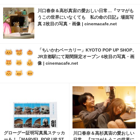
川口春奈＆高杉真宙の愛おしい日常…『ママがも
うこの世界にいなくても 私の命の日記』場面写
真 2枚目の写真・画像 | cinemacafe.net
「ちいかわベーカリー」KYOTO POP UP SHOP、
JR京都駅にて期間限定オープン 6枚目の写真・画
像 | cinemacafe.net
グローグー証明写真風ステッカ
川口春奈＆高杉真宙の愛おしい
ーも！「MARVEL POP UP ST
日常…『ママがもうこの世界に