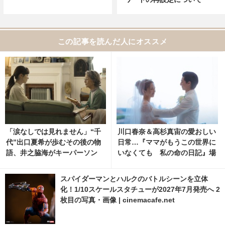
この記事を読んだ人にオススメ
「涙なしでは見れません」“千
川口春奈＆高杉真宙の愛おしい
代”出口夏希が歩むその後の物
日常…『ママがもうこの世界に
語、井之脇海がキーパーソン
いなくても 私の命の日記』場
『あの星が降る丘で、君とまた
面写真 5枚目の写真・画像 | ci
出会いたい。』 9枚目の写真・
nemacafe.net
スパイダーマンとハルクのバトルシーンを立体
画像 | cinemacafe.net
化！1/10スケールスタチューが2027年7月発売へ 2
枚目の写真・画像 | cinemacafe.net