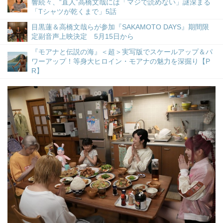
響続々、“直人”高橋文哉には「マジで読めない」謎深まる
「Tシャツが乾くまで」5話
目黒蓮＆高橋文哉らが参加『SAKAMOTO DAYS』期間限
定副音声上映決定 5月15日から
『モアナと伝説の海』＜超＞実写版でスケールアップ＆パ
ワーアップ！等身大ヒロイン・モアナの魅力を深掘り【P
R】