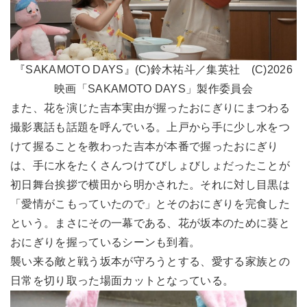
『SAKAMOTO DAYS』(C)鈴木祐斗／集英社 (C)2026
映画「SAKAMOTO DAYS」製作委員会
また、花を演じた吉本実由が握ったおにぎりにまつわる
撮影裏話も話題を呼んでいる。上戸から手に少し水をつ
けて握ることを教わった吉本が本番で握ったおにぎり
は、手に水をたくさんつけてびしょびしょだったことが
初日舞台挨拶で横田から明かされた。それに対し目黒は
「愛情がこもっていたので」とそのおにぎりを完食した
という。まさにその一幕である、花が坂本のために葵と
おにぎりを握っているシーンも到着。
襲い来る敵と戦う坂本が守ろうとする、愛する家族との
日常を切り取った場面カットとなっている。