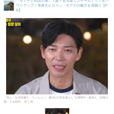
『モアナと伝説の海』＜超＞実写版でスケールアップ＆パ
ワーアップ！等身大ヒロイン・モアナの魅力を深掘り【P
R】
『恋人』出演俳優チ・スンヒョン、週2日の“田舎暮らし”を満喫中！義母も「自慢の
全 1 枚
婿」と太鼓判