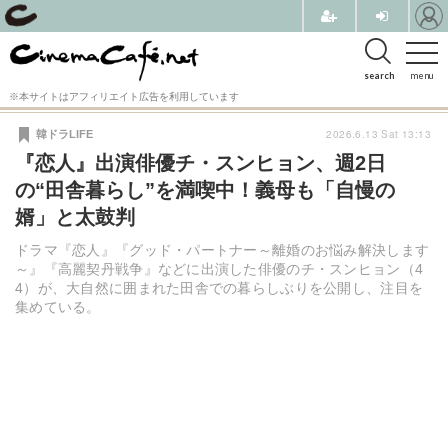
search
menu
※本サイトはアフィリエイト広告を利用しています
2026.6.13 Sat 13:13
韓ドラLIFE
『恋人』出演俳優チ・スンヒョン、週2日
の“田舎暮らし”を満喫中！義母も「自慢の
婿」と太鼓判
ドラマ『恋人』『グッド・パートナー～離婚のお悩み解決します
～』『高麗契丹戦争』などに出演した俳優のチ・スンヒョン（4
4）が、大自然に囲まれた田舎での暮らしぶりを公開し、注目を
集めている。