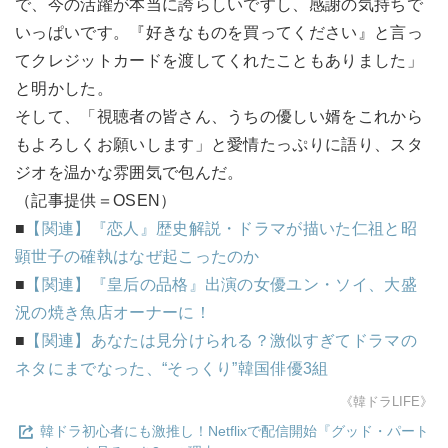
で、今の活躍が本当に誇らしいですし、感謝の気持ちで
いっぱいです。『好きなものを買ってください』と言っ
てクレジットカードを渡してくれたこともありました」
と明かした。
そして、「視聴者の皆さん、うちの優しい婿をこれから
もよろしくお願いします」と愛情たっぷりに語り、スタ
ジオを温かな雰囲気で包んだ。
（記事提供＝OSEN）
■
【関連】『恋人』歴史解説・ドラマが描いた仁祖と昭
顕世子の確執はなぜ起こったのか
■
【関連】『皇后の品格』出演の女優ユン・ソイ、大盛
況の焼き魚店オーナーに！
■
【関連】あなたは見分けられる？激似すぎてドラマの
ネタにまでなった、“そっくり”韓国俳優3組
《韓ドラLIFE》
韓ドラ初心者にも激推し！Netflixで配信開始『グッド・パート