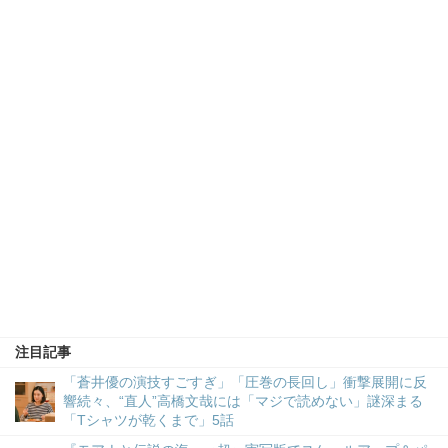
注目記事
「蒼井優の演技すごすぎ」「圧巻の長回し」衝撃展開に反
響続々、“直人”高橋文哉には「マジで読めない」謎深まる
「Tシャツが乾くまで」5話