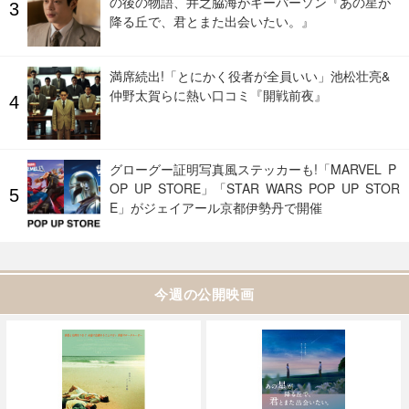
の後の物語、井之脇海がキーパーソン『あの星が
降る丘で、君とまた出会いたい。』
満席続出!「とにかく役者が全員いい」池松壮亮&
仲野太賀らに熱い口コミ『開戦前夜』
グローグー証明写真風ステッカーも!「MARVEL P
OP UP STORE」「STAR WARS POP UP STOR
E」がジェイアール京都伊勢丹で開催
今週の公開映画