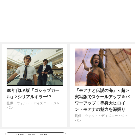
80年代LA版「ゴシップガー
『モアナと伝説の海』＜超＞
ル」×シリアルキラー!?
実写版でスケールアップ＆パ
ワーアップ！等身大ヒロイ
提供：ウォルト・ディズニー・ジャ
パン
ン・モアナの魅力を深掘り
提供：ウォルト・ディズニー・ジャ
パン