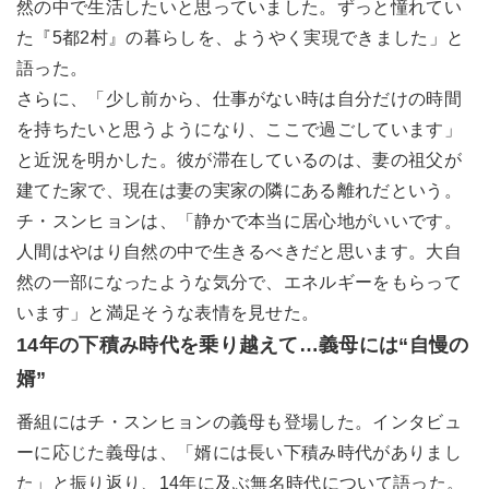
然の中で生活したいと思っていました。ずっと憧れてい
た『5都2村』の暮らしを、ようやく実現できました」と
語った。
さらに、「少し前から、仕事がない時は自分だけの時間
を持ちたいと思うようになり、ここで過ごしています」
と近況を明かした。彼が滞在しているのは、妻の祖父が
建てた家で、現在は妻の実家の隣にある離れだという。
チ・スンヒョンは、「静かで本当に居心地がいいです。
人間はやはり自然の中で生きるべきだと思います。大自
然の一部になったような気分で、エネルギーをもらって
います」と満足そうな表情を見せた。
14年の下積み時代を乗り越えて…義母には“自慢の
婿”
番組にはチ・スンヒョンの義母も登場した。インタビュ
ーに応じた義母は、「婿には長い下積み時代がありまし
た」と振り返り、14年に及ぶ無名時代について語った。