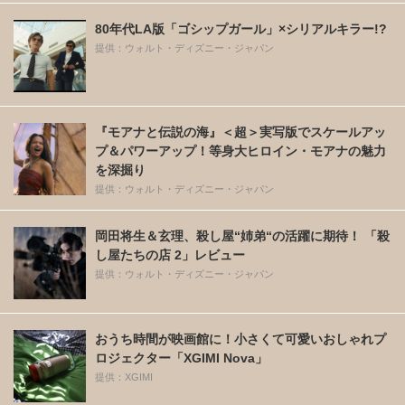
80年代LA版「ゴシップガール」×シリアルキラー!?
提供：ウォルト・ディズニー・ジャパン
『モアナと伝説の海』＜超＞実写版でスケールアッ
プ＆パワーアップ！等身大ヒロイン・モアナの魅力
を深掘り
提供：ウォルト・ディズニー・ジャパン
岡田将生＆玄理、殺し屋“姉弟“の活躍に期待！ 「殺
し屋たちの店 2」レビュー
提供：ウォルト・ディズニー・ジャパン
おうち時間が映画館に！小さくて可愛いおしゃれプ
ロジェクター「XGIMI Nova」
提供：XGIMI