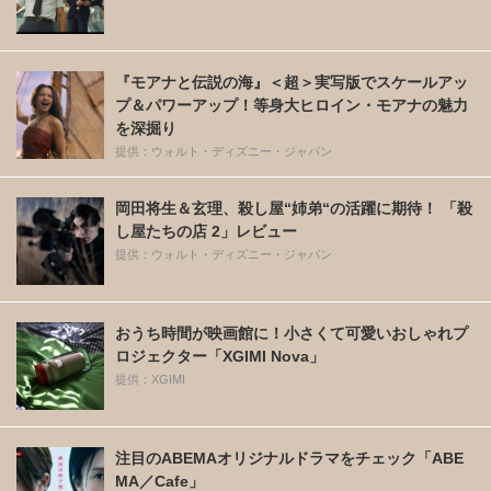
『モアナと伝説の海』＜超＞実写版でスケールアッ
プ＆パワーアップ！等身大ヒロイン・モアナの魅力
を深掘り
提供：ウォルト・ディズニー・ジャパン
岡田将生＆玄理、殺し屋“姉弟“の活躍に期待！ 「殺
し屋たちの店 2」レビュー
提供：ウォルト・ディズニー・ジャパン
おうち時間が映画館に！小さくて可愛いおしゃれプ
ロジェクター「XGIMI Nova」
提供：XGIMI
注目のABEMAオリジナルドラマをチェック「ABE
MA／Cafe」