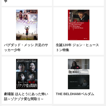
争
バグダッド・メッシ 片足のサ
生誕120年 ジョン・ヒュース
ッカー少年
トン特集
劇場版 ほんとうにあった怖い
THE BELDHAM/ベルダム
話～ゾクゾク変な間取り～