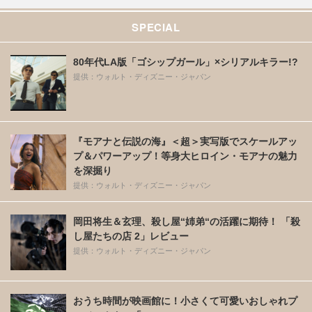
SPECIAL
80年代LA版「ゴシップガール」×シリアルキラー!?
提供：ウォルト・ディズニー・ジャパン
『モアナと伝説の海』＜超＞実写版でスケールアッ
プ＆パワーアップ！等身大ヒロイン・モアナの魅力
を深掘り
提供：ウォルト・ディズニー・ジャパン
岡田将生＆玄理、殺し屋“姉弟“の活躍に期待！ 「殺
し屋たちの店 2」レビュー
提供：ウォルト・ディズニー・ジャパン
おうち時間が映画館に！小さくて可愛いおしゃれプ