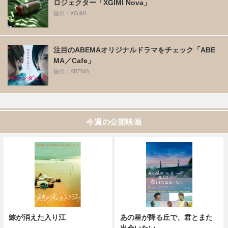
ロジェクター「XGIMI Nova」
提供：XGIMI
注目のABEMAオリジナルドラマをチェック「ABE
MA／Cafe」
提供：ABEMA
今週の公開映画
鯨が消えた入り江
あの星が降る丘で、君とまた