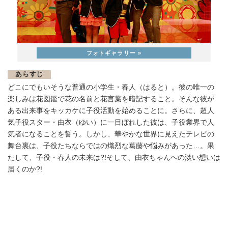
あらすじ
どこにでもいそうな普通の小学生・春人（はると）。彼の唯一の
楽しみは花図鑑で花の名前と花言葉を暗記すること。そんな彼が
ある出来事をキッカケに子役活動を始めることに。さらに、超人
気子役スター・由衣（ゆい）に一目ぼれした彼は、子役業界で人
気者になることを誓う。しかし、華やかな世界に見えたテレビの
舞台裏は、子役たちならではの熾烈な葛藤や悩みがあった…。果
たして、子役・春人の未来は?!そして、由衣ちゃんへの淡い想いは
届くのか?!