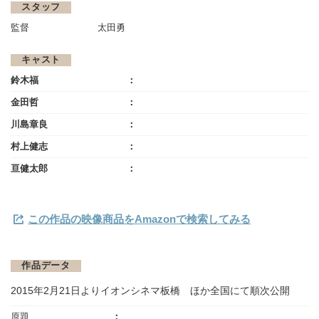
スタッフ
監督
太田勇
キャスト
鈴木福
金田哲
川島章良
村上健志
亘健太郎
この作品の映像商品をAmazonで検索してみる
作品データ
2015年2月21日よりイオンシネマ板橋 ほか全国にて順次公開
原題