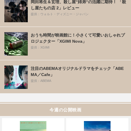
岡田将生＆玄理、殺し屋“姉弟“の活躍に期待！ 「殺
し屋たちの店 2」レビュー
提供：ウォルト・ディズニー・ジャパン
おうち時間が映画館に！小さくて可愛いおしゃれプ
ロジェクター「XGIMI Nova」
提供：XGIMI
注目のABEMAオリジナルドラマをチェック「ABE
MA／Cafe」
提供：ABEMA
今週の公開映画