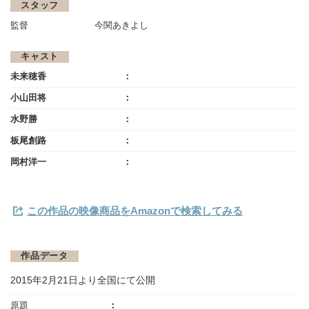
スタッフ
監督
今関あきよし
キャスト
未来穂香
小山田将
水野勝
板尾創路
岡村洋一
この作品の映像商品をAmazonで検索してみる
作品データ
2015年2月21日より全国にて公開
原題