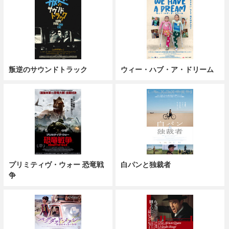
叛逆のサウンドトラック
ウィー・ハブ・ア・ドリーム
プリミティヴ・ウォー 恐竜戦
白パンと独裁者
争