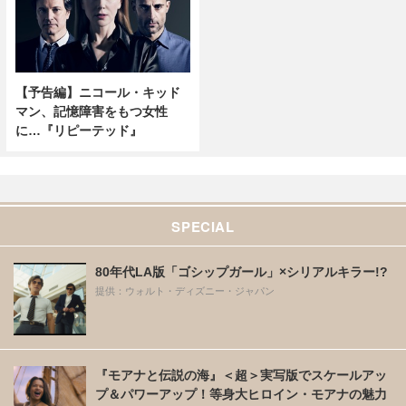
【予告編】ニコール・キッド
マン、記憶障害をもつ女性
に…『リピーテッド』
SPECIAL
80年代LA版「ゴシップガール」×シリアルキラー!?
提供：ウォルト・ディズニー・ジャパン
『モアナと伝説の海』＜超＞実写版でスケールアッ
プ＆パワーアップ！等身大ヒロイン・モアナの魅力