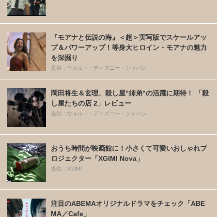
『モアナと伝説の海』＜超＞実写版でスケールアッ
プ＆パワーアップ！等身大ヒロイン・モアナの魅力
を深掘り
提供：ウォルト・ディズニー・ジャパン
岡田将生＆玄理、殺し屋“姉弟“の活躍に期待！ 「殺
し屋たちの店 2」レビュー
提供：ウォルト・ディズニー・ジャパン
おうち時間が映画館に！小さくて可愛いおしゃれプ
ロジェクター「XGIMI Nova」
提供：XGIMI
注目のABEMAオリジナルドラマをチェック「ABE
MA／Cafe」