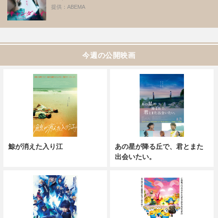
提供：ABEMA
今週の公開映画
鯨が消えた入り江
あの星が降る丘で、君とまた
出会いたい。