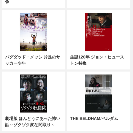
争
バグダッド・メッシ 片足のサ
生誕120年 ジョン・ヒュース
ッカー少年
トン特集
劇場版 ほんとうにあった怖い
THE BELDHAM/ベルダム
話～ゾクゾク変な間取り～