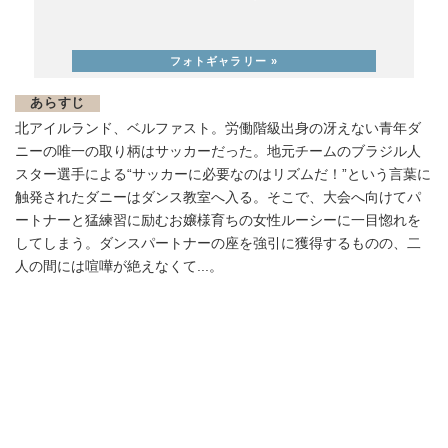
あらすじ
北アイルランド、ベルファスト。労働階級出身の冴えない青年ダ
ニーの唯一の取り柄はサッカーだった。地元チームのブラジル人
スター選手による“サッカーに必要なのはリズムだ！”という言葉に
触発されたダニーはダンス教室へ入る。そこで、大会へ向けてパ
ートナーと猛練習に励むお嬢様育ちの女性ルーシーに一目惚れを
してしまう。ダンスパートナーの座を強引に獲得するものの、二
人の間には喧嘩が絶えなくて...。