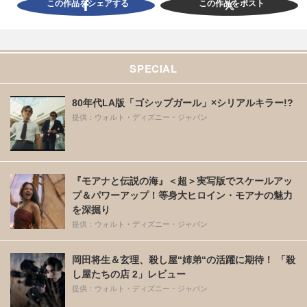
この作品をシェアする
この作品をポスト
SPECIAL
80年代LA版「ゴシップガール」×シリアルキラー!?
提供：ウォルト・ディズニー・ジャパン
『モアナと伝説の海』＜超＞実写版でスケールアッ
プ＆パワーアップ！等身大ヒロイン・モアナの魅力
を深掘り
提供：ウォルト・ディズニー・ジャパン
岡田将生＆玄理、殺し屋“姉弟“の活躍に期待！ 「殺
し屋たちの店 2」レビュー
提供：ウォルト・ディズニー・ジャパン