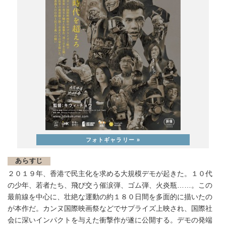
あらすじ
２０１９年、香港で民主化を求める大規模デモが起きた。１０代
の少年、若者たち、飛び交う催涙弾、ゴム弾、火炎瓶……。この
最前線を中心に、壮絶な運動の約１８０日間を多面的に描いたの
が本作だ。カンヌ国際映画祭などでサプライズ上映され、国際社
会に深いインパクトを与えた衝撃作が遂に公開する。デモの発端