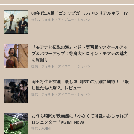
80年代LA版「ゴシップガール」×シリアルキラー!?
提供：ウォルト・ディズニー・ジャパン
『モアナと伝説の海』＜超＞実写版でスケールアッ
プ＆パワーアップ！等身大ヒロイン・モアナの魅力
を深掘り
提供：ウォルト・ディズニー・ジャパン
岡田将生＆玄理、殺し屋“姉弟“の活躍に期待！ 「殺
し屋たちの店 2」レビュー
提供：ウォルト・ディズニー・ジャパン
おうち時間が映画館に！小さくて可愛いおしゃれプ
ロジェクター「XGIMI Nova」
提供：XGIMI