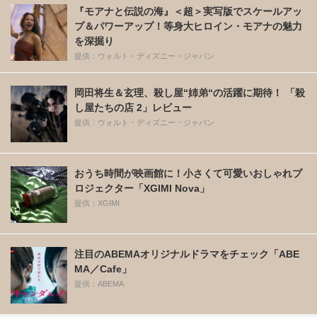
『モアナと伝説の海』＜超＞実写版でスケールアッ
プ＆パワーアップ！等身大ヒロイン・モアナの魅力
を深掘り
提供：ウォルト・ディズニー・ジャパン
岡田将生＆玄理、殺し屋“姉弟“の活躍に期待！ 「殺
し屋たちの店 2」レビュー
提供：ウォルト・ディズニー・ジャパン
おうち時間が映画館に！小さくて可愛いおしゃれプ
ロジェクター「XGIMI Nova」
提供：XGIMI
注目のABEMAオリジナルドラマをチェック「ABE
MA／Cafe」
提供：ABEMA