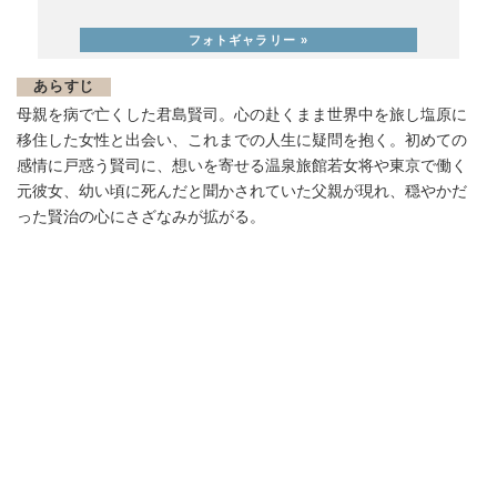
あらすじ
母親を病で亡くした君島賢司。心の赴くまま世界中を旅し塩原に
移住した女性と出会い、これまでの人生に疑問を抱く。初めての
感情に戸惑う賢司に、想いを寄せる温泉旅館若女将や東京で働く
元彼女、幼い頃に死んだと聞かされていた父親が現れ、穏やかだ
った賢治の心にさざなみが拡がる。