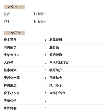
スタッフ
監督
杉山嘉一
脚本
杉山嘉一
キャスト
松本享恭
君島賢司
前田亜季
森音葉
小柴カリン
渡辺碧海
大原梓
八木沢日菜実
松本健太
牧原陵介
安居剣一郎
飛田秋央
林田麻里
飛田冬子
森下ひさえ
大橋沙智代
伊藤弘子
水野怜耶