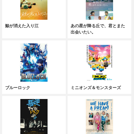
鯨が消えた入り江
あの星が降る丘で、君とまた
出会いたい。
ブルーロック
ミニオンズ＆モンスターズ