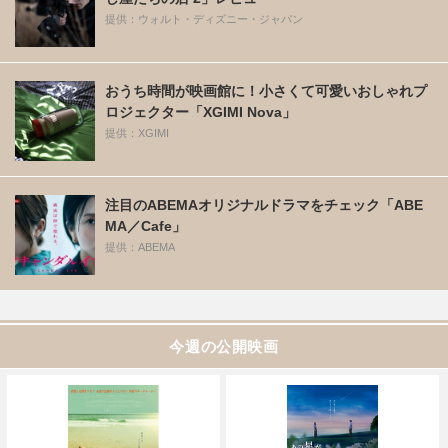
提供：ウォルト・ディズニー・ジャパン
おうち時間が映画館に！小さくて可愛いおしゃれプ
ロジェクター「XGIMI Nova」
提供：XGIMI
注目のABEMAオリジナルドラマをチェック「ABE
MA／Cafe」
提供：ABEMA
今週の公開映画