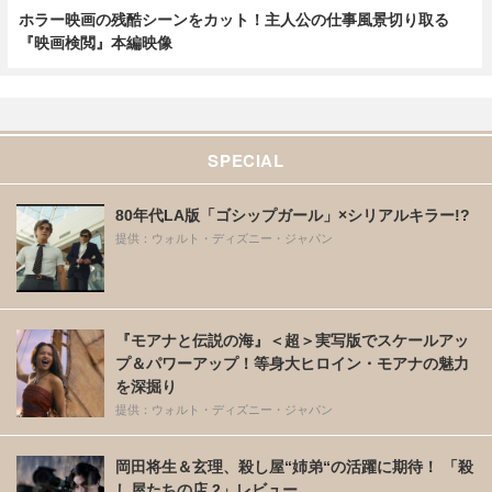
ホラー映画の残酷シーンをカット！主人公の仕事風景切り取る
『映画検閲』本編映像
SPECIAL
80年代LA版「ゴシップガール」×シリアルキラー!?
提供：ウォルト・ディズニー・ジャパン
『モアナと伝説の海』＜超＞実写版でスケールアッ
プ＆パワーアップ！等身大ヒロイン・モアナの魅力
を深掘り
提供：ウォルト・ディズニー・ジャパン
岡田将生＆玄理、殺し屋“姉弟“の活躍に期待！ 「殺
し屋たちの店 2」レビュー