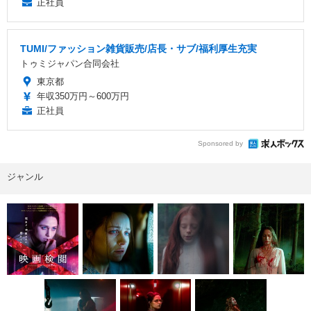
正社員
TUMI/ファッション雑貨販売/店長・サブ/福利厚生充実
トゥミジャパン合同会社
東京都
年収350万円～600万円
正社員
Sponsored by
ジャンル